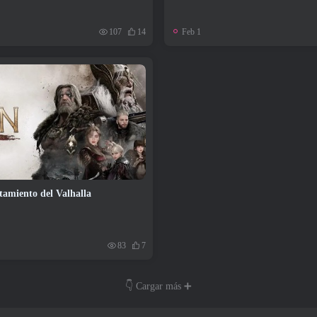
Feb 1
107
14
tamiento del Valhalla
83
7
👇 Cargar más ➕