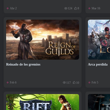
Abr 2
Mar 16
124
8
Reinado de los gremios
Arca perdida
Feb 6
Feb 5
117
10