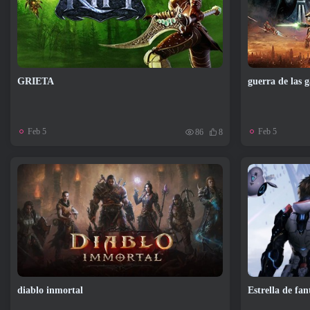
GRIETA
guerra de las 
Feb 5
Feb 5
86
8
diablo inmortal
Estrella de fan