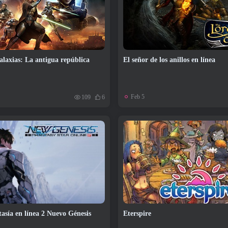
galaxias: La antigua república
El señor de los anillos en línea
Feb 5
109
6
tasía en línea 2 Nuevo Génesis
Eterspire