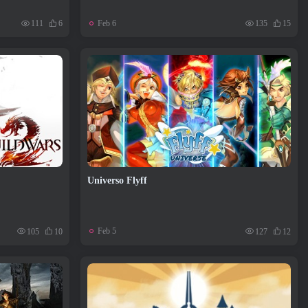
Feb 6
111
6
135
15
Universo Flyff
Feb 5
105
10
127
12