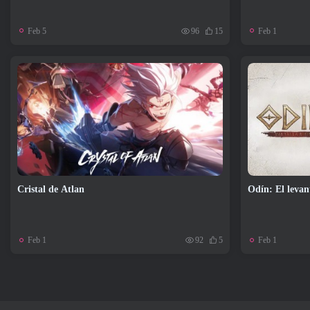
Feb 5
Feb 1
96
15
Cristal de Atlan
Odín: El levan
Feb 1
Feb 1
92
5