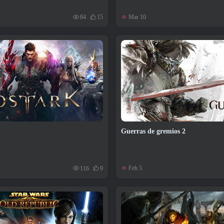
Mar 10
84
15
Guerras de gremios 2
Feb 5
116
9