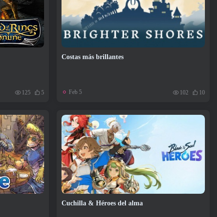
Costas más brillantes
Feb 5
125
5
102
10
Cuchilla & Héroes del alma