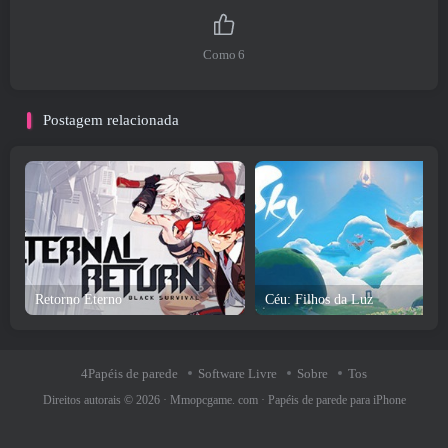
Como
6
Postagem relacionada
Retorno Eterno
Céu: Filhos da Luz
4Papéis de parede
Software Livre
Sobre
Tos
Direitos autorais © 2026 ·
Mmopcgame. com
·
Papéis de parede para iPhone