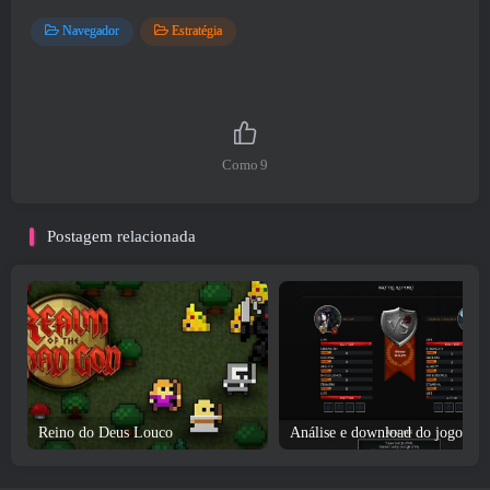
Navegador
Estratégia
Como
9
Postagem relacionada
Reino do Deus Louco
Análise e downl