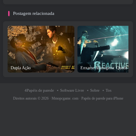
Postagem relacionada
Dupla Ação
Enxame Alienígena: Queda Reat
4Papéis de parede
Software Livre
Sobre
Tos
Direitos autorais © 2026 ·
Mmopcgame. com
·
Papéis de parede para iPhone