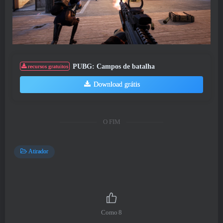
PUBG: Campos de batalha
recursos gratuitos
Download grátis
O FIM
Atirador
Como
8