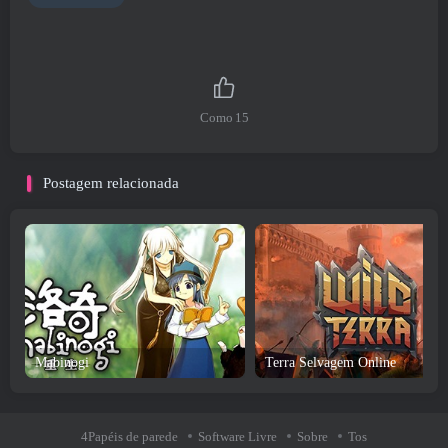
Como
15
Postagem relacionada
Mabinogi
Terra Selvagem Online
4Papéis de parede
Software Livre
Sobre
Tos