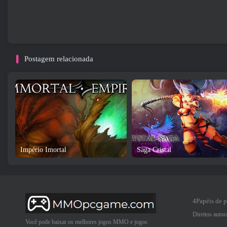
Postagem relacionada
Império Imortal
Saga Cristal
4Papéis de 
Direitos auto
Você pode baixar os melhores jogos MMO e jogos