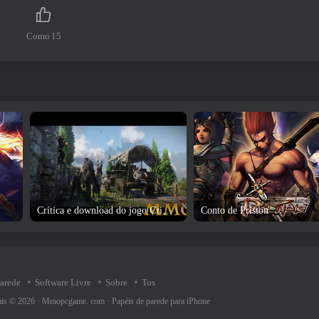
Como
15
Crítica e download do jogo Crimson Desert
Conto de Priston
parede
Software Livre
Sobre
Tos
rais © 2026 ·
Mmopcgame. com
·
Papéis de parede para iPhone