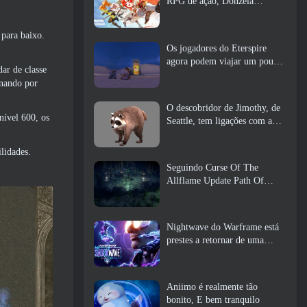
RPG de ação, Donzela
Guardiã
para baixo.
Os jogadores do Eterspire
agora podem viajar um pouco
ar de classe
no tempo… como um deleite
onando por
O descobridor de Jimothy, de
nível 600, os
Seattle, tem ligações com a
ArenaNet, Então é claro que
eles estão adicionando isso ao
lidades.
Guild Wars 2
Seguindo Curse Of The
Allflame Update Path Of
Exile anuncia várias mudanças
com base no feedback
Nightwave do Warframe está
prestes a retornar de uma
forma chocante
Aniimo é realmente tão
bonito, E bem tranquilo