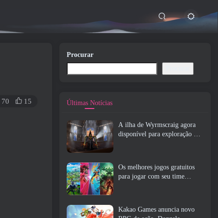
Procurar
Procurar
70
15
Últimas Notícias
A ilha de Wyrmscraig agora
disponível para exploração no
RuneScape da velha escola
Os melhores jogos gratuitos
para jogar com seu time
(2026)
Kakao Games anuncia novo