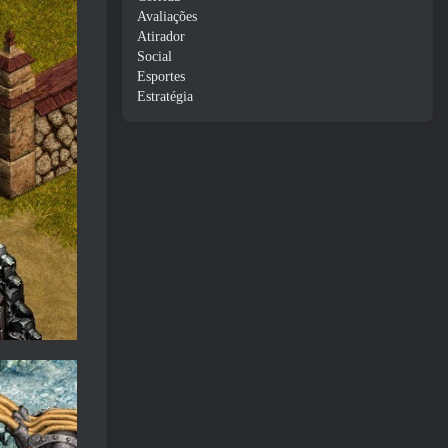
Avaliações
Atirador
Social
Esportes
Estratégia