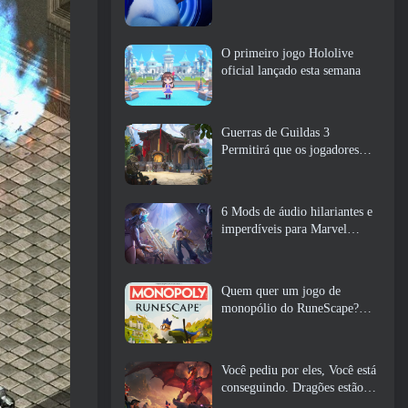
O primeiro jogo Hololive
oficial lançado esta semana
Guerras de Guildas 3
Permitirá que os jogadores
experimentem o mundo de
Tyria antes que os Elder
Dragons acordem
6 Mods de áudio hilariantes e
imperdíveis para Marvel
Rivals
Quem quer um jogo de
monopólio do RuneScape?
Porque um está a caminho
Você pediu por eles, Você está
conseguindo. Dragões estão
chegando a Albion Online