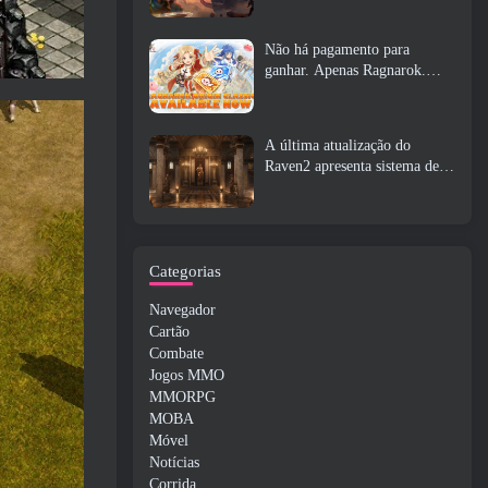
Não há pagamento para
ganhar. Apenas Ragnarok.
Origin Classic é lançado em
julho 23
A última atualização do
Raven2 apresenta sistema de
despertar de habilidades,
Oferecendo aos jogadores mais
maneiras de aprimorar suas
habilidades
Categorias
Navegador
Cartão
Combate
Jogos MMO
MMORPG
MOBA
Móvel
Notícias
Corrida