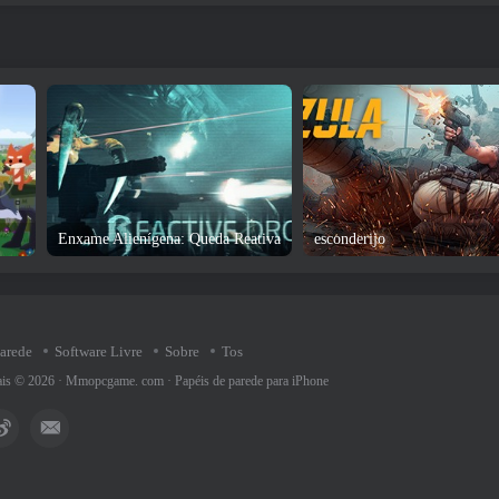
Enxame Alienígena: Queda Reativa
esconderijo
parede
Software Livre
Sobre
Tos
rais © 2026 ·
Mmopcgame. com
·
Papéis de parede para iPhone