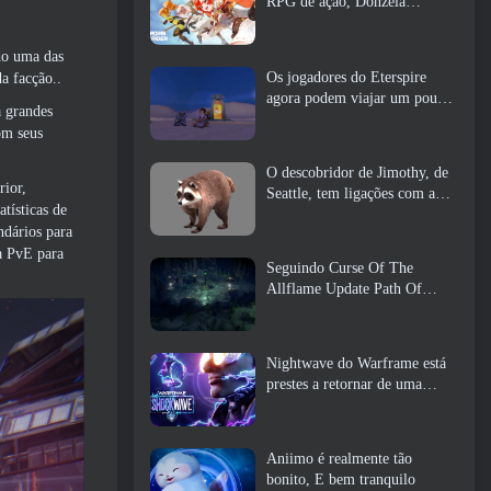
RPG de ação, Donzela
Guardiã
do uma das
Os jogadores do Eterspire
da facção..
agora podem viajar um pouco
a grandes
no tempo… como um deleite
om seus
O descobridor de Jimothy, de
rior,
Seattle, tem ligações com a
tísticas de
ArenaNet, Então é claro que
ndários para
eles estão adicionando isso ao
va PvE para
Guild Wars 2
Seguindo Curse Of The
Allflame Update Path Of
Exile anuncia várias mudanças
com base no feedback
Nightwave do Warframe está
prestes a retornar de uma
forma chocante
Aniimo é realmente tão
bonito, E bem tranquilo