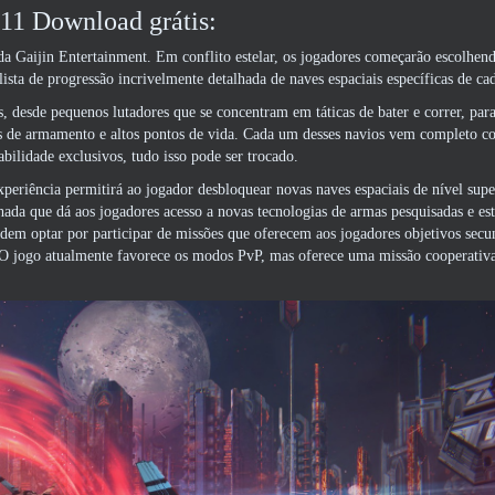
,11 Download grátis:
a Gaijin Entertainment. Em conflito estelar, os jogadores começarão escolhen
lista de progressão incrivelmente detalhada de naves espaciais específicas de ca
s, desde pequenos lutadores que se concentram em táticas de bater e correr, par
s de armamento e altos pontos de vida. Cada um desses navios vem completo c
bilidade exclusivos, tudo isso pode ser trocado.
xperiência permitirá ao jogador desbloquear novas naves espaciais de nível supe
da que dá aos jogadores acesso a novas tecnologias de armas pesquisadas e esta
dem optar por participar de missões que oferecem aos jogadores objetivos secu
s.. O jogo atualmente favorece os modos PvP, mas oferece uma missão cooperati