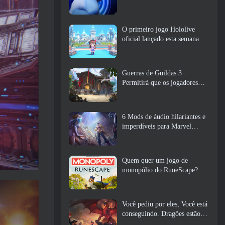
O primeiro jogo Hololive
oficial lançado esta semana
Guerras de Guildas 3
Permitirá que os jogadores
experimentem o mundo de
Tyria antes que os Elder
Dragons acordem
6 Mods de áudio hilariantes e
imperdíveis para Marvel
Rivals
Quem quer um jogo de
monopólio do RuneScape?
Porque um está a caminho
Você pediu por eles, Você está
conseguindo. Dragões estão
chegando a Albion Online