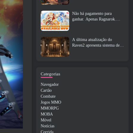
Não há pagamento para
ganhar. Apenas Ragnarok.
Origin Classic é lançado em
julho 23
A última atualização do
Raven2 apresenta sistema de
despertar de habilidades,
Oferecendo aos jogadores mais
maneiras de aprimorar suas
habilidades
Categorias
Navegador
Cartão
Combate
Jogos MMO
MMORPG
MOBA
Móvel
Notícias
Corrida