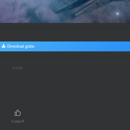
Download grátis
O FIM
Como
9