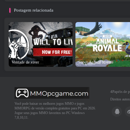
Postagem relacionada
Vontade de viver
Super Animal Royale
4Papéis de 
Direitos auto
Você pode baixar os melhores jogos MMO e jogos
MMORPG de versão completa gratuitos para PC em 2026.
Jogue seus jogos MMO favoritos no PC Windows
7,8,10,11.