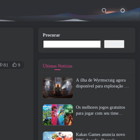
Procurar
Procurar
81
9
Últimas Notícias
A ilha de Wyrmscraig agora
disponível para exploração no
RuneScape da velha escola
Os melhores jogos gratuitos
para jogar com seu time
(2026)
Kakao Games anuncia novo