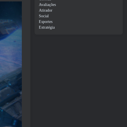
Avaliações
Atirador
Social
Esportes
Estratégia