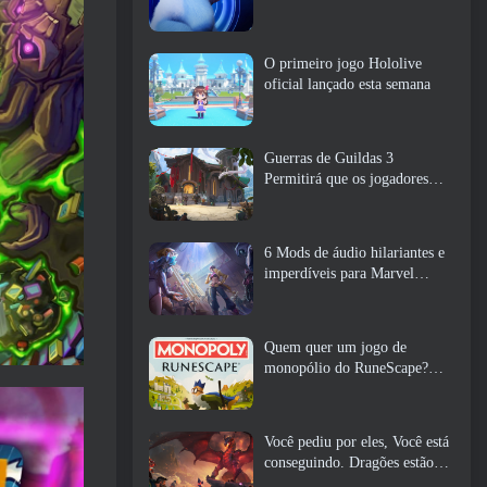
O primeiro jogo Hololive
oficial lançado esta semana
Guerras de Guildas 3
Permitirá que os jogadores
experimentem o mundo de
Tyria antes que os Elder
Dragons acordem
6 Mods de áudio hilariantes e
imperdíveis para Marvel
Rivals
Quem quer um jogo de
monopólio do RuneScape?
Porque um está a caminho
Você pediu por eles, Você está
conseguindo. Dragões estão
chegando a Albion Online