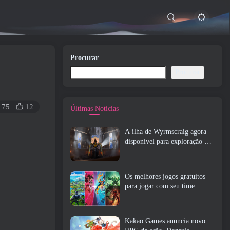
Procurar
Procurar
75
12
Últimas Notícias
A ilha de Wyrmscraig agora
disponível para exploração no
RuneScape da velha escola
Os melhores jogos gratuitos
para jogar com seu time
(2026)
Kakao Games anuncia novo