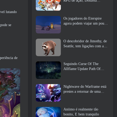
RPG de ação, Donzela
Guardiã
ível lutando
Os jogadores do Eterspire
agora podem viajar um pouco
 pode se
no tempo… como um deleite
O descobridor de Jimothy, de
Seattle, tem ligações com a
ArenaNet, Então é claro que
eles estão adicionando isso ao
periência de
Guild Wars 2
Seguindo Curse Of The
Allflame Update Path Of
Exile anuncia várias mudanças
com base no feedback
Nightwave do Warframe está
prestes a retornar de uma
forma chocante
Aniimo é realmente tão
bonito, E bem tranquilo