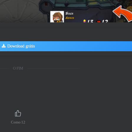
Download grátis
O FIM
Como
12