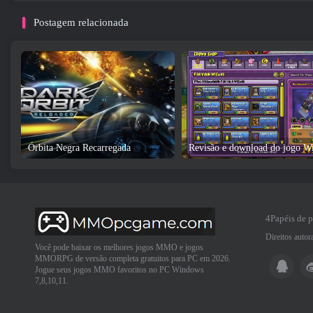
Postagem relacionada
Órbita Negra Recarregada
4Papéis de 
Direitos auto
Você pode baixar os melhores jogos MMO e jogos
MMORPG de versão completa gratuitos para PC em 2026.
Jogue seus jogos MMO favoritos no PC Windows
7,8,10,11.