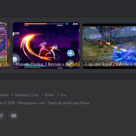
Revisão e download do jogo Wizard101
Impacto Honkai 3 Revisão e download do jogo
parede
Software Livre
Sobre
Tos
rais © 2026 ·
Mmopcgame. com
·
Papéis de parede para iPhone