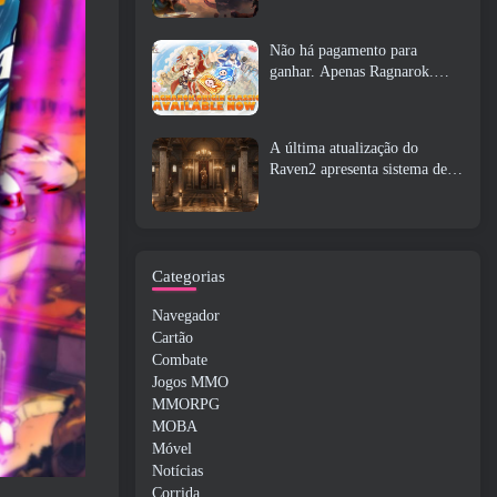
Não há pagamento para
ganhar. Apenas Ragnarok.
Origin Classic é lançado em
julho 23
A última atualização do
Raven2 apresenta sistema de
despertar de habilidades,
Oferecendo aos jogadores mais
maneiras de aprimorar suas
habilidades
Categorias
Navegador
Cartão
Combate
Jogos MMO
MMORPG
MOBA
Móvel
Notícias
Corrida