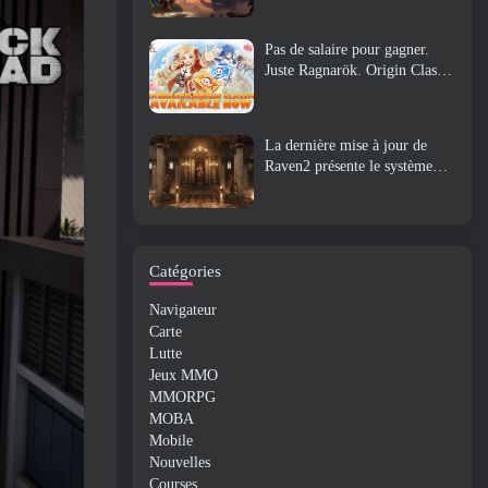
Pas de salaire pour gagner.
Juste Ragnarök. Origin Classic
est lancé en juillet 23
La dernière mise à jour de
Raven2 présente le système
d'éveil des compétences,
Donner aux joueurs plus de
moyens d'améliorer leurs
compétences
Catégories
Navigateur
Carte
Lutte
Jeux MMO
MMORPG
MOBA
Mobile
Nouvelles
Courses