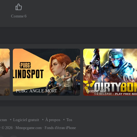
Comme
6
PUBG: ANGLE MORT
Bombe sale
écran
Logiciel gratuit
À propos
Tos
ur © 2026 ·
Mmopcgame.com
·
Fonds d'écran iPhone