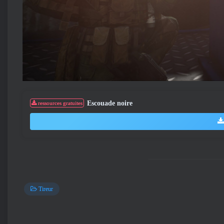
Escouade noire
ressources gratuites
Tireur