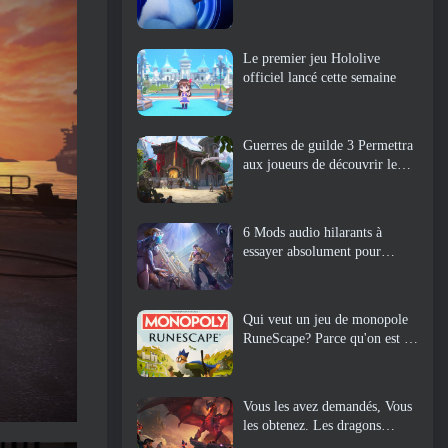
Le premier jeu Hololive
officiel lancé cette semaine
Guerres de guilde 3 Permettra
aux joueurs de découvrir le
monde de la Tyrie avant le
réveil des dragons anciens
6 Mods audio hilarants à
essayer absolument pour
Marvel Rivals
Qui veut un jeu de monopole
RuneScape? Parce qu'on est en
route
Vous les avez demandés, Vous
les obtenez. Les dragons
arrivent sur Albion Online