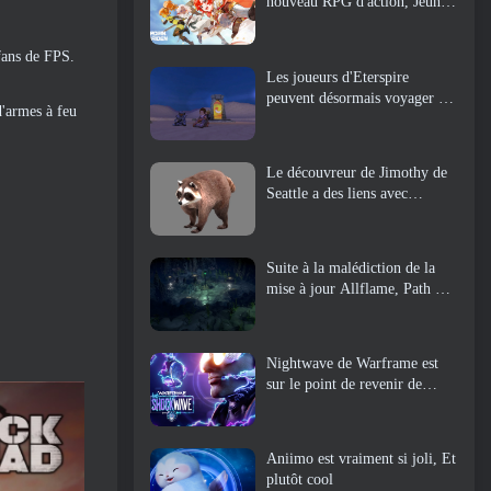
nouveau RPG d'action, Jeune
gardienne
 fans de FPS.
Les joueurs d'Eterspire
peuvent désormais voyager un
d'armes à feu
peu dans le temps… en guise
de régal
Le découvreur de Jimothy de
Seattle a des liens avec
ArenaNet, Alors bien sûr, ils
l’ajoutent à Guild Wars 2
Suite à la malédiction de la
mise à jour Allflame, Path Of
Exile annonce plusieurs
changements basés sur les
commentaires
Nightwave de Warframe est
sur le point de revenir de
manière choquante
Aniimo est vraiment si joli, Et
plutôt cool