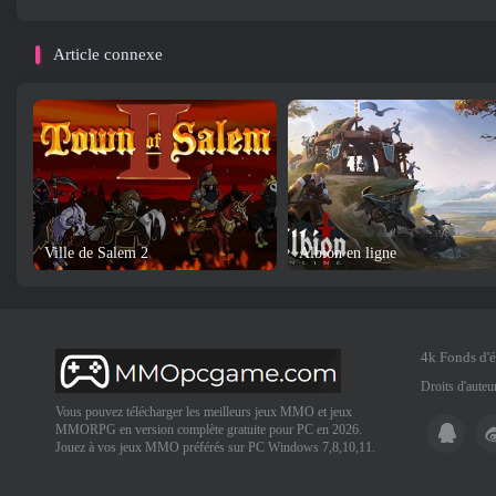
Article connexe
Ville de Salem 2
Albion en ligne
4k Fonds d'
Droits d'aute
Vous pouvez télécharger les meilleurs jeux MMO et jeux
MMORPG en version complète gratuite pour PC en 2026.
Jouez à vos jeux MMO préférés sur PC Windows 7,8,10,11.