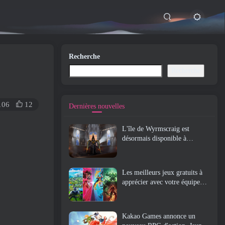
Recherche
Recherche
106
12
Dernières nouvelles
L'île de Wyrmscraig est
désormais disponible à
l'exploration dans Old School
RuneScape
Les meilleurs jeux gratuits à
apprécier avec votre équipe
(2026)
Kakao Games annonce un