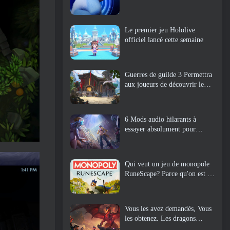
Le premier jeu Hololive
officiel lancé cette semaine
Guerres de guilde 3 Permettra
aux joueurs de découvrir le
monde de la Tyrie avant le
réveil des dragons anciens
6 Mods audio hilarants à
essayer absolument pour
Marvel Rivals
Qui veut un jeu de monopole
RuneScape? Parce qu'on est en
route
Vous les avez demandés, Vous
les obtenez. Les dragons
arrivent sur Albion Online