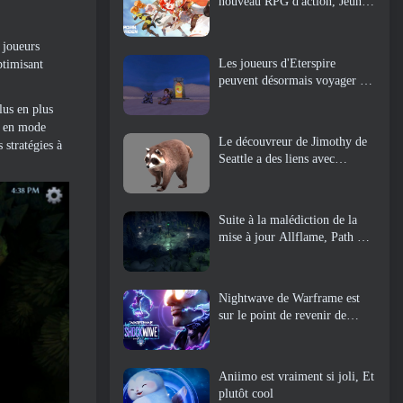
nouveau RPG d'action, Jeune
gardienne
 joueurs
Les joueurs d'Eterspire
ptimisant
peuvent désormais voyager un
peu dans le temps… en guise
lus en plus
de régal
ée en mode
Le découvreur de Jimothy de
 stratégies à
Seattle a des liens avec
ArenaNet, Alors bien sûr, ils
l’ajoutent à Guild Wars 2
Suite à la malédiction de la
mise à jour Allflame, Path Of
Exile annonce plusieurs
changements basés sur les
commentaires
Nightwave de Warframe est
sur le point de revenir de
manière choquante
Aniimo est vraiment si joli, Et
plutôt cool