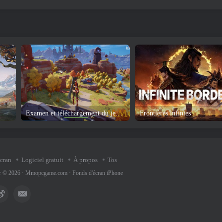
Examen et téléchargement du jeu Tower of Fantasy
Frontières infinies
écran
Logiciel gratuit
À propos
Tos
ur © 2026 ·
Mmopcgame.com
·
Fonds d'écran iPhone