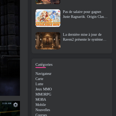
Pas de salaire pour gagner.
Juste Ragnarök. Origin Classic
est lancé en juillet 23
La dernière mise à jour de
Raven2 présente le système
d'éveil des compétences,
Donner aux joueurs plus de
moyens d'améliorer leurs
compétences
Catégories
Navigateur
Carte
Lutte
Jeux MMO
MMORPG
MOBA
Mobile
Nouvelles
Courses