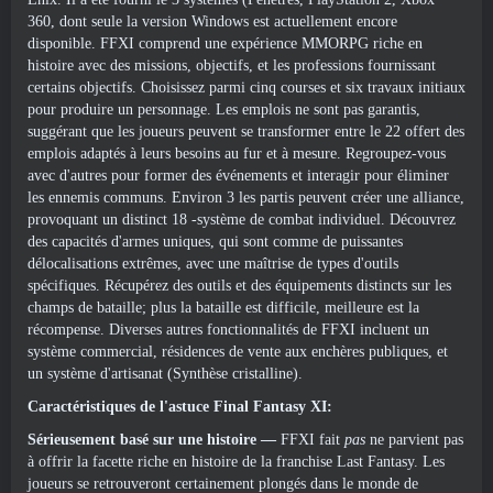
360, dont seule la version Windows est actuellement encore
disponible. FFXI comprend une expérience MMORPG riche en
histoire avec des missions, objectifs, et les professions fournissant
certains objectifs. Choisissez parmi cinq courses et six travaux initiaux
pour produire un personnage. Les emplois ne sont pas garantis,
suggérant que les joueurs peuvent se transformer entre le 22 offert des
emplois adaptés à leurs besoins au fur et à mesure. Regroupez-vous
avec d'autres pour former des événements et interagir pour éliminer
les ennemis communs. Environ 3 les partis peuvent créer une alliance,
provoquant un distinct 18 -système de combat individuel. Découvrez
des capacités d'armes uniques, qui sont comme de puissantes
délocalisations extrêmes, avec une maîtrise de types d'outils
spécifiques. Récupérez des outils et des équipements distincts sur les
champs de bataille; plus la bataille est difficile, meilleure est la
récompense. Diverses autres fonctionnalités de FFXI incluent un
système commercial, résidences de vente aux enchères publiques, et
un système d'artisanat (Synthèse cristalline).
Caractéristiques de l'astuce Final Fantasy XI:
Sérieusement basé sur une histoire —
FFXI fait
pas
ne parvient pas
à offrir la facette riche en histoire de la franchise Last Fantasy. Les
joueurs se retrouveront certainement plongés dans le monde de