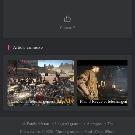
Comme
7
Article connexe
Examen et téléchargement du jeu Blood of Steel
Pl
4k Fonds d'écran
Logiciel gratuit
À propos
Tos
Droits d'auteur © 2026 ·
Mmopcgame.com
·
Fonds d'écran iPhone