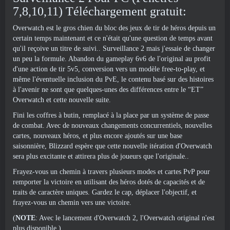
7,8,10,11) Téléchargement gratuit:
Overwatch est le gros chien du bloc des jeux de tir de héros depuis un
certain temps maintenant et ce n'était qu'une question de temps avant
qu'il reçoive un titre de suivi.. Surveillance 2 mais j'essaie de changer
un peu la formule. Abandon du gameplay 6v6 de l'original au profit
d'une action de tir 5v5, conversion vers un modèle free-to-play, et
même l'éventuelle inclusion du PvE, le contenu basé sur des histoires
à l'avenir ne sont que quelques-unes des différences entre le “ET”
Overwatch et cette nouvelle suite.
Fini les coffres à butin, remplacé à la place par un système de passe
de combat. Avec de nouveaux changements concurrentiels, nouvelles
cartes, nouveaux héros, et plus encore ajoutés sur une base
saisonnière, Blizzard espère que cette nouvelle itération d'Overwatch
sera plus excitante et attirera plus de joueurs que l'originale..
Frayez-vous un chemin à travers plusieurs modes et cartes PvP pour
remporter la victoire en utilisant des héros dotés de capacités et de
traits de caractère uniques. Gardez le cap, déplacer l'objectif, et
frayez-vous un chemin vers une victoire.
(
NOTE
: Avec le lancement d'Overwatch 2, l'Overwatch original n'est
plus disponible.)