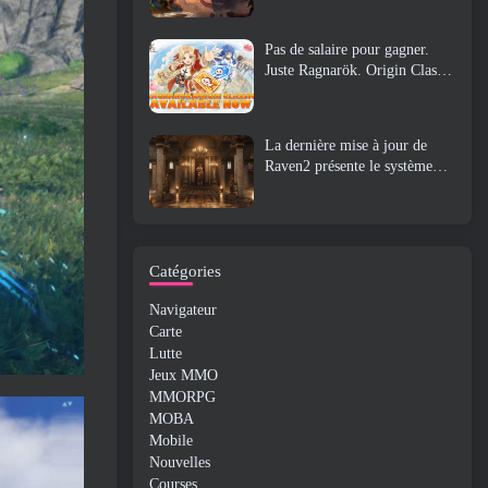
Pas de salaire pour gagner.
Juste Ragnarök. Origin Classic
est lancé en juillet 23
La dernière mise à jour de
Raven2 présente le système
d'éveil des compétences,
Donner aux joueurs plus de
moyens d'améliorer leurs
compétences
Catégories
Navigateur
Carte
Lutte
Jeux MMO
MMORPG
MOBA
Mobile
Nouvelles
Courses