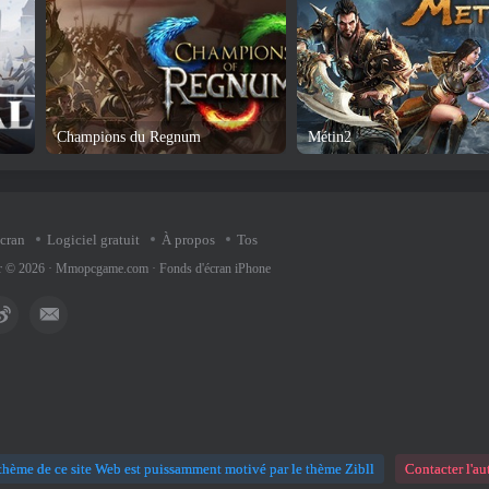
Champions du Regnum
Métin2
écran
Logiciel gratuit
À propos
Tos
ur © 2026 ·
Mmopcgame.com
·
Fonds d'écran iPhone
thème de ce site Web est puissamment motivé par le thème Zibll
Contacter l'au