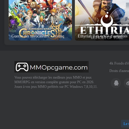
Guerre des invocateurs: Chroniques
Éthyrial: Les échos d'autrefois
4k Fonds d'
Droits d'aute
Vous pouvez télécharger les meilleurs jeux MMO et jeux
MMORPG en version complète gratuite pour PC en 2026.
Jouez à vos jeux MMO préférés sur PC Windows 7,8,10,11.
Le 