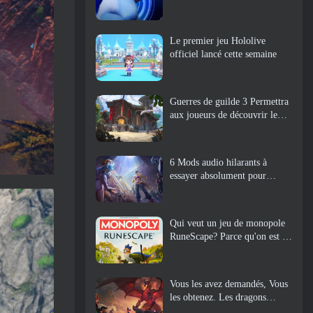
Le premier jeu Hololive
officiel lancé cette semaine
Guerres de guilde 3 Permettra
aux joueurs de découvrir le
monde de la Tyrie avant le
réveil des dragons anciens
6 Mods audio hilarants à
essayer absolument pour
Marvel Rivals
Qui veut un jeu de monopole
RuneScape? Parce qu'on est en
route
Vous les avez demandés, Vous
les obtenez. Les dragons
arrivent sur Albion Online