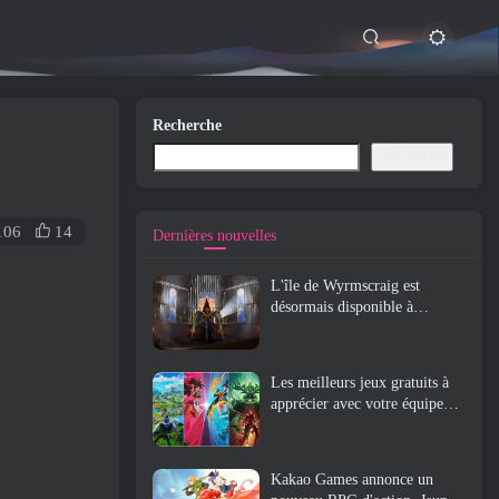
Recherche
Recherche
106
14
Dernières nouvelles
L'île de Wyrmscraig est
désormais disponible à
l'exploration dans Old School
RuneScape
Les meilleurs jeux gratuits à
apprécier avec votre équipe
(2026)
Kakao Games annonce un