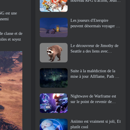
nouveau RPG d'action, Jeune
gardienne
NG est une
ennemi
Les joueurs d'Eterspire
peuvent désormais voyager un
peu dans le temps… en guise
e classe et de
de régal
iles et soyez
Le découvreur de Jimothy de
Seattle a des liens avec
ArenaNet, Alors bien sûr, ils
l’ajoutent à Guild Wars 2
Suite à la malédiction de la
mise à jour Allflame, Path Of
Exile annonce plusieurs
changements basés sur les
commentaires
Nightwave de Warframe est
sur le point de revenir de
manière choquante
Aniimo est vraiment si joli, Et
plutôt cool