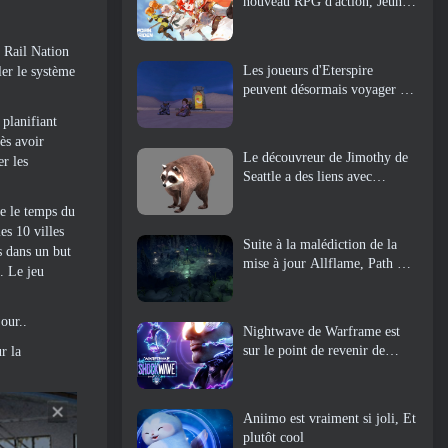
nouveau RPG d'action, Jeune
gardienne
. Rail Nation
Les joueurs d'Eterspire
ler le système
peuvent désormais voyager un
peu dans le temps… en guise
 planifiant
de régal
ès avoir
Le découvreur de Jimothy de
er les
Seattle a des liens avec
ArenaNet, Alors bien sûr, ils
ue le temps du
l’ajoutent à Guild Wars 2
es 10 villes
Suite à la malédiction de la
s dans un but
mise à jour Allflame, Path Of
s. Le jeu
Exile annonce plusieurs
changements basés sur les
commentaires
our..
Nightwave de Warframe est
sur le point de revenir de
r la
manière choquante
Aniimo est vraiment si joli, Et
plutôt cool