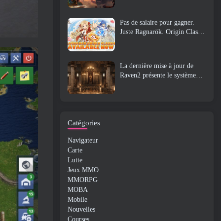
Pas de salaire pour gagner.
Juste Ragnarök. Origin Classic
est lancé en juillet 23
La dernière mise à jour de
Raven2 présente le système
d'éveil des compétences,
Donner aux joueurs plus de
moyens d'améliorer leurs
compétences
Catégories
Navigateur
Carte
Lutte
Jeux MMO
MMORPG
MOBA
Mobile
Nouvelles
Courses