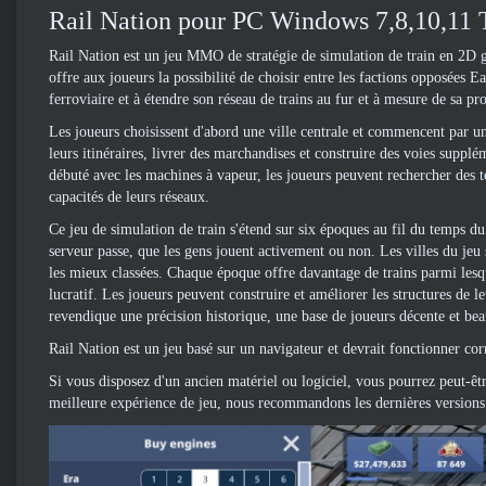
Rail Nation pour PC Windows 7,8,10,11 
Rail Nation est un jeu MMO de stratégie de simulation de train en 2D g
offre aux joueurs la possibilité de choisir entre les factions opposées 
ferroviaire et à étendre son réseau de trains au fur et à mesure de sa pr
Les joueurs choisissent d'abord une ville centrale et commencent par un 
leurs itinéraires, livrer des marchandises et construire des voies suppl
débuté avec les machines à vapeur, les joueurs peuvent rechercher des te
capacités de leurs réseaux.
Ce jeu de simulation de train s'étend sur six époques au fil du temps d
serveur passe, que les gens jouent activement ou non. Les villes du jeu 
les mieux classées. Chaque époque offre davantage de trains parmi lesq
lucratif. Les joueurs peuvent construire et améliorer les structures de l
revendique une précision historique, une base de joueurs décente et be
Rail Nation est un jeu basé sur un navigateur et devrait fonctionner c
Si vous disposez d'un ancien matériel ou logiciel, vous pourrez peut-êtr
meilleure expérience de jeu, nous recommandons les dernières version