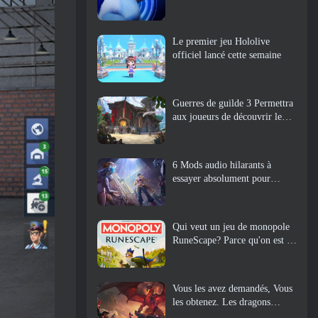
Le premier jeu Hololive
officiel lancé cette semaine
Guerres de guilde 3 Permettra
aux joueurs de découvrir le
monde de la Tyrie avant le
réveil des dragons anciens
6 Mods audio hilarants à
essayer absolument pour
Marvel Rivals
Qui veut un jeu de monopole
RuneScape? Parce qu'on est en
route
Vous les avez demandés, Vous
les obtenez. Les dragons
arrivent sur Albion Online