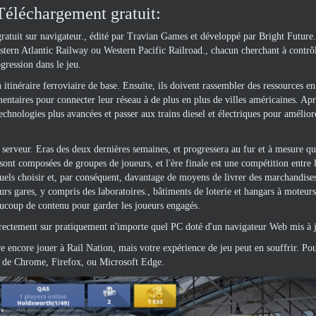
Téléchargement gratuit:
ratuit sur navigateur., édité par Travian Games et développé par Bright Future
Eastern Atlantic Railway ou Western Pacific Railroad., chacun cherchant à contrô
ogression dans le jeu.
itinéraire ferroviaire de base. Ensuite, ils doivent rassembler des ressources en
émentaires pour connecter leur réseau à de plus en plus de villes américaines. Apr
chnologies plus avancées et passer aux trains diesel et électriques pour amélior
u serveur. Eras des deux dernières semaines, et progressera au fur et à mesure q
sont composées de groupes de joueurs, et l'ère finale est une compétition entre l
uels choisir et, par conséquent, davantage de moyens de livrer des marchandise
eurs gares, y compris des laboratoires., bâtiments de loterie et hangars à moteur
aucoup de contenu pour garder les joueurs engagés.
orrectement sur pratiquement n'importe quel PC doté d'un navigateur Web mis à j
e encore jouer à Rail Nation, mais votre expérience de jeu peut en souffrir. Pou
s de Chrome, Firefox, ou Microsoft Edge.