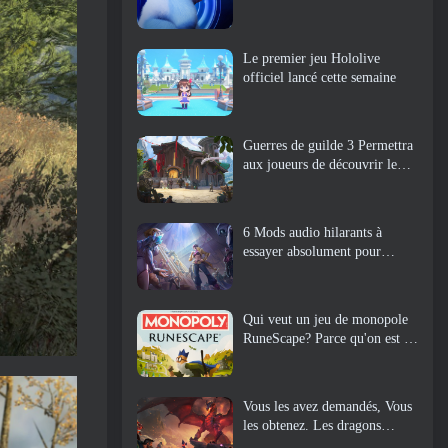
Le premier jeu Hololive
officiel lancé cette semaine
Guerres de guilde 3 Permettra
aux joueurs de découvrir le
monde de la Tyrie avant le
réveil des dragons anciens
6 Mods audio hilarants à
essayer absolument pour
Marvel Rivals
Qui veut un jeu de monopole
RuneScape? Parce qu'on est en
route
Vous les avez demandés, Vous
les obtenez. Les dragons
arrivent sur Albion Online