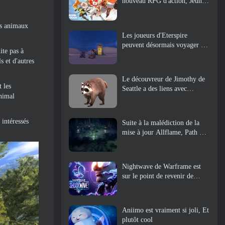
nouveau RPG d'action, Jeune
gardienne
nts animaux
Les joueurs d'Eterspire
peuvent désormais voyager un
ite pas à
peu dans le temps… en guise
s et d'autres
de régal
Le découvreur de Jimothy de
t les
Seattle a des liens avec
animal
ArenaNet, Alors bien sûr, ils
l’ajoutent à Guild Wars 2
 intéressés
Suite à la malédiction de la
mise à jour Allflame, Path Of
Exile annonce plusieurs
changements basés sur les
commentaires
Nightwave de Warframe est
sur le point de revenir de
manière choquante
Aniimo est vraiment si joli, Et
plutôt cool