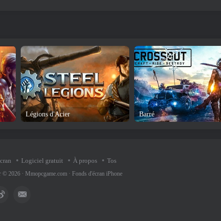
Légions d'Acier
Barré
écran
Logiciel gratuit
À propos
Tos
ur © 2026 ·
Mmopcgame.com
·
Fonds d'écran iPhone