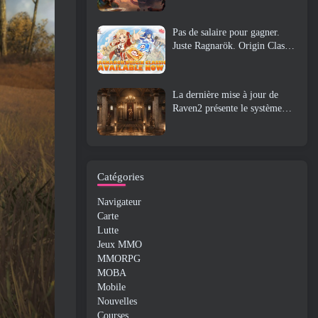
Pas de salaire pour gagner.
Juste Ragnarök. Origin Classic
est lancé en juillet 23
La dernière mise à jour de
Raven2 présente le système
d'éveil des compétences,
Donner aux joueurs plus de
moyens d'améliorer leurs
compétences
Catégories
Navigateur
Carte
Lutte
Jeux MMO
MMORPG
MOBA
Mobile
Nouvelles
Courses