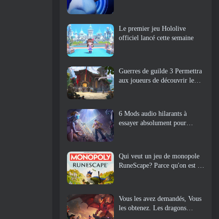
Le premier jeu Hololive
officiel lancé cette semaine
Guerres de guilde 3 Permettra
aux joueurs de découvrir le
monde de la Tyrie avant le
réveil des dragons anciens
6 Mods audio hilarants à
essayer absolument pour
Marvel Rivals
Qui veut un jeu de monopole
RuneScape? Parce qu'on est en
route
Vous les avez demandés, Vous
les obtenez. Les dragons
arrivent sur Albion Online