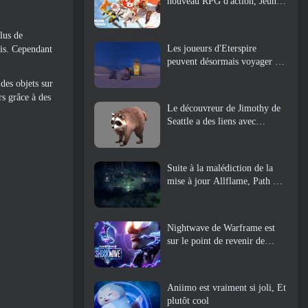
nouveau RPG d'action, Jeune
gardienne
lus de
Les joueurs d'Eterspire
ris. Cependant
peuvent désormais voyager un
peu dans le temps… en guise
des objets sur
de régal
rs grâce à des
Le découvreur de Jimothy de
Seattle a des liens avec
ArenaNet, Alors bien sûr, ils
l’ajoutent à Guild Wars 2
Suite à la malédiction de la
mise à jour Allflame, Path Of
Exile annonce plusieurs
changements basés sur les
commentaires
Nightwave de Warframe est
sur le point de revenir de
manière choquante
Aniimo est vraiment si joli, Et
plutôt cool