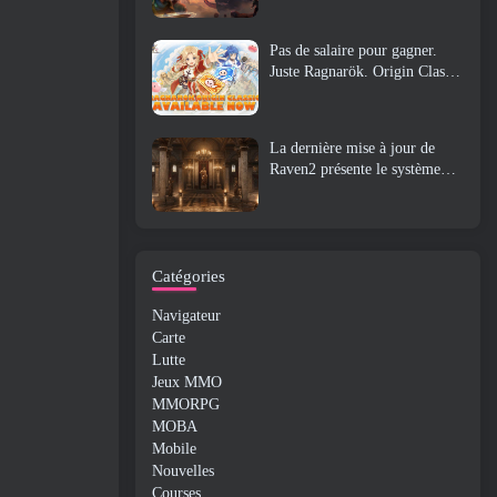
Pas de salaire pour gagner.
Juste Ragnarök. Origin Classic
est lancé en juillet 23
La dernière mise à jour de
Raven2 présente le système
d'éveil des compétences,
Donner aux joueurs plus de
moyens d'améliorer leurs
compétences
Catégories
Navigateur
Carte
Lutte
Jeux MMO
MMORPG
MOBA
Mobile
Nouvelles
Courses