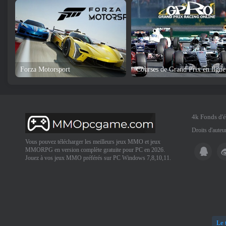
Forza Motorsport
Courses de Grand Prix en ligne
4k Fonds d'
Droits d'aute
Vous pouvez télécharger les meilleurs jeux MMO et jeux
MMORPG en version complète gratuite pour PC en 2026.
Jouez à vos jeux MMO préférés sur PC Windows 7,8,10,11.
Le 