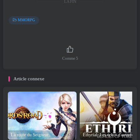
LA FIN
MMORPG
Comme
5
Article connexe
La route du Seigneur
Éthyrial: Les échos d'autrefois