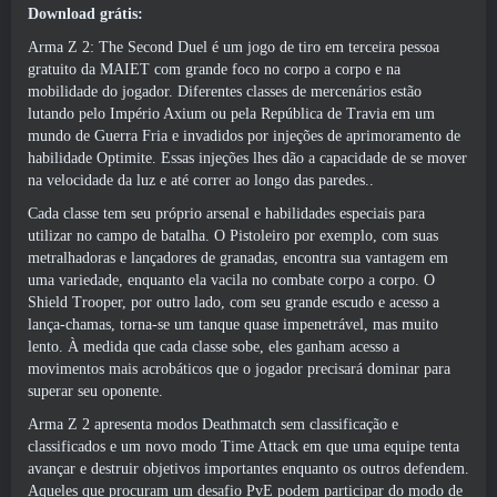
Download grátis:
Arma Z 2: The Second Duel é um jogo de tiro em terceira pessoa
gratuito da MAIET com grande foco no corpo a corpo e na
mobilidade do jogador. Diferentes classes de mercenários estão
lutando pelo Império Axium ou pela República de Travia em um
mundo de Guerra Fria e invadidos por injeções de aprimoramento de
habilidade Optimite. Essas injeções lhes dão a capacidade de se mover
na velocidade da luz e até correr ao longo das paredes..
Cada classe tem seu próprio arsenal e habilidades especiais para
utilizar no campo de batalha. O Pistoleiro por exemplo, com suas
metralhadoras e lançadores de granadas, encontra sua vantagem em
uma variedade, enquanto ela vacila no combate corpo a corpo. O
Shield Trooper, por outro lado, com seu grande escudo e acesso a
lança-chamas, torna-se um tanque quase impenetrável, mas muito
lento. À medida que cada classe sobe, eles ganham acesso a
movimentos mais acrobáticos que o jogador precisará dominar para
superar seu oponente.
Arma Z 2 apresenta modos Deathmatch sem classificação e
classificados e um novo modo Time Attack em que uma equipe tenta
avançar e destruir objetivos importantes enquanto os outros defendem.
Aqueles que procuram um desafio PvE podem participar do modo de