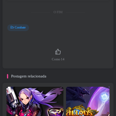
O FIM
Combate
Como
14
Postagem relacionada