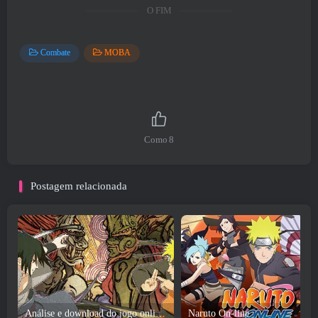
O FIM
Combate
MOBA
Como
8
Postagem relacionada
Análise e download do jogo online Naruto
Naruto On-line