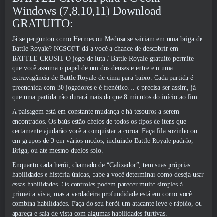
Windows (7,8,10,11) Download
GRATUITO:
Já se perguntou como Hermes ou Medusa se sairiam em uma briga de
Battle Royale? NCSOFT dá a você a chance de descobrir em
BATTLE CRUSH. O jogo de luta / Battle Royale gratuito permite
que você assuma o papel de um dos deuses e entre em uma
extravagância de Battle Royale de cima para baixo. Cada partida é
preenchida com 30 jogadores e é frenético… e precisa ser assim, já
que uma partida não durará mais do que 8 minutos do início ao fim.
A paisagem está em constante mudança e há tesouros a serem
encontrados. Os baús estão cheios de todos os tipos de itens que
certamente ajudarão você a conquistar a coroa. Faça fila sozinho ou
em grupos de 3 em vários modos, incluindo Battle Royale padrão,
Briga, ou até mesmo duelos solo.
Enquanto cada herói, chamado de “Calixador”, tem suas próprias
habilidades e história únicas, cabe a você determinar como deseja usar
essas habilidades. Os controles podem parecer muito simples à
primeira vista, mas a verdadeira profundidade está em como você
combina habilidades. Faça do seu herói um atacante leve e rápido, ou
apareça e saia de vista com algumas habilidades furtivas.