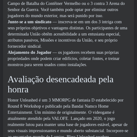
Campo de Batalha do Contêiner Vermelho ou o 3 contra 3 Arena do
Senhor da Guerra. Você também pode optar por eliminar outros
jogadores do mundo exterior, mas será punido por isso.
Junte-se a um sindicato
— inscreva-se em um dos 3 intriga com
seus próprios objetivos e vantagens distintas. Os participantes de uma
determinada União obtêm acessibilidade a um entusiasta especial,
atributos passivos, Missões e incentivos da União, e seu próprio
fornecedor sindical.
Alojamento do Jogador
— os jogadores recebem suas próprias
propriedades onde podem criar edifícios, coletar fontes, e treinar
monstros para serem usados ​​como instalações.
Avaliação desencadeada pela
honra
Honor Unleashed é um 3 MMORPG de fantasia D estabelecido por
Round 8 Workshop e publicado pela Bandai Namco Home
Entertainment. Um mínimo de originalmente. O videogame é
atualmente atendido pela VALOFE. Lançado em 2020, o jogo
realmente lutou para manter uma base de jogadores estável, apesar de
seus visuais impressionantes e mundo aberto substancial. Incorpore-se
ao encantador mundo de Lumios, Bless Unleashed recebeu