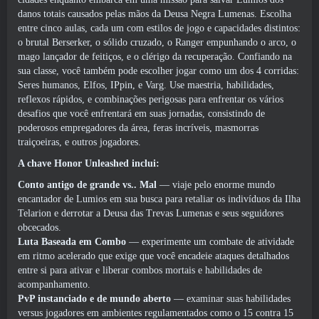
danos totais causados ​​pelas mãos da Deusa Negra Lumenas. Escolha
entre cinco aulas, cada um com estilos de jogo e capacidades distintos:
o brutal Berserker, o sólido cruzado, o Ranger empunhando o arco, o
mago lançador de feitiços, e o clérigo da recuperação. Confiando na
sua classe, você também pode escolher jogar como um dos 4 corridas:
Seres humanos, Elfos, IPpin, e Varg. Use maestria, habilidades,
reflexos rápidos, e combinações perigosas para enfrentar os vários
desafios que você enfrentará em suas jornadas, consistindo de
poderosos empregadores da área, feras incríveis, masmorras
traiçoeiras, e outros jogadores.
A chave Honor Unleashed inclui:
Conto antigo de grande vs.. Mal
— viaje pelo enorme mundo
encantador de Lumios em sua busca para retaliar os indivíduos da Ilha
Telarion e derrotar a Deusa das Trevas Lumenas e seus seguidores
obcecados.
Luta Baseada em Combo
— experimente um combate de atividade
em ritmo acelerado que exige que você encadeie ataques detalhados
entre si para ativar e liberar combos mortais e habilidades de
acompanhamento.
PvP instanciado e de mundo aberto
— examinar suas habilidades
versus jogadores em ambientes regulamentados como o 15 contra 15