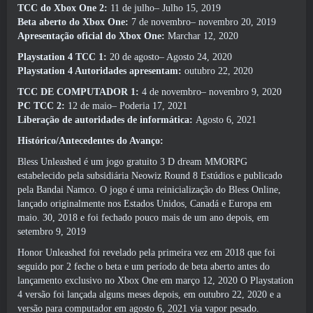
TCC do Xbox One 2:
11 de julho– Julho 15, 2019
Beta aberto do Xbox One:
7 de novembro– novembro 20, 2019
Apresentação oficial do Xbox One:
Marchar 12, 2020
Playstation 4 TCC 1:
20 de agosto– Agosto 24, 2020
Playstation 4 Autoridades apresentam:
outubro 22, 2020
TCC DE COMPUTADOR 1:
4 de novembro– novembro 9, 2020
PC TCC 2:
12 de maio– Poderia 17, 2021
Liberação de autoridades de informática:
Agosto 6, 2021
Histórico/Antecedentes do Avanço:
Bless Unleashed é um jogo gratuito 3 D dream MMORPG
estabelecido pela subsidiária Neowiz Round 8 Estúdios e publicado
pela Bandai Namco. O jogo é uma reinicialização do Bless Online,
lançado originalmente nos Estados Unidos, Canadá e Europa em
maio. 30, 2018 e foi fechado pouco mais de um ano depois, em
setembro 9, 2019
Honor Unleashed foi revelado pela primeira vez em 2018 que foi
seguido por 2 feche o beta e um período de beta aberto antes do
lançamento exclusivo no Xbox One em março 12, 2020 O Playstation
4 versão foi lançada alguns meses depois, em outubro 22, 2020 e a
versão para computador em agosto 6, 2021 via vapor pesado.