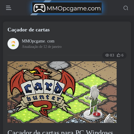
Caçador de cartas
MMOpcgame. com
Atualização de 12 de janeiro
83
6
Caçador de cartas para PC Windows