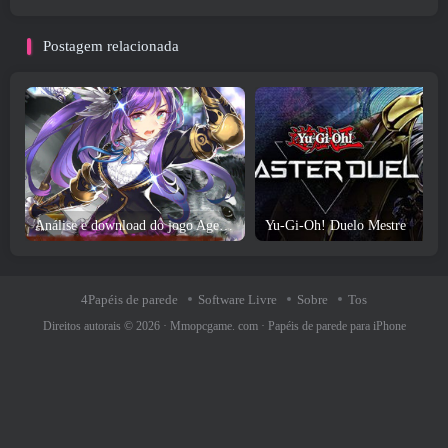
Postagem relacionada
Análise e download do jogo Age of Ishtaria
Yu-Gi-Oh! Duelo Mestre
4Papéis de parede
Software Livre
Sobre
Tos
Direitos autorais © 2026 ·
Mmopcgame. com
·
Papéis de parede para iPhone