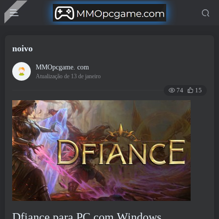
noivo
MMOpcgame. com
Atualização de 13 de janeiro
74
15
Dfiance para PC com Windows