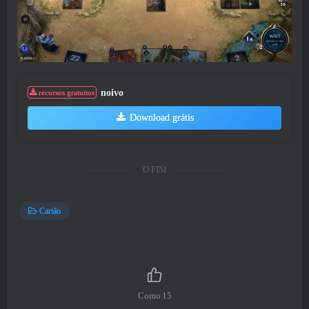
noivo
recursos gratuitos
Download grátis
O FIM
Cartão
Como
15