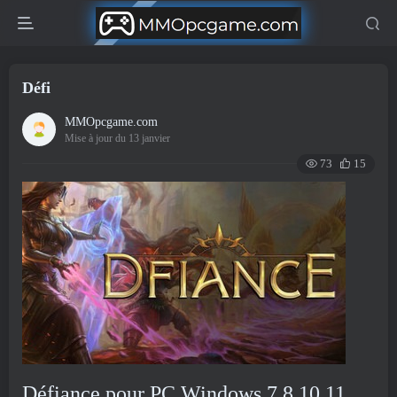
Défi
MMOpcgame.com
Mise à jour du 13 janvier
73
15
Défiance pour PC Windows 7,8,10,11