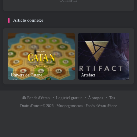
Comme
15
Article connexe
Univers de Catane
Artefact
4k Fonds d'écran
Logiciel gratuit
À propos
Tos
Droits d'auteur © 2026 ·
Mmopcgame.com
·
Fonds d'écran iPhone