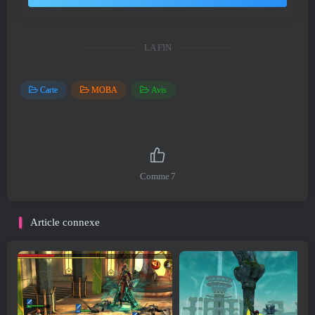
LA FIN
Carte
MOBA
Avis
Comme
7
Article connexe