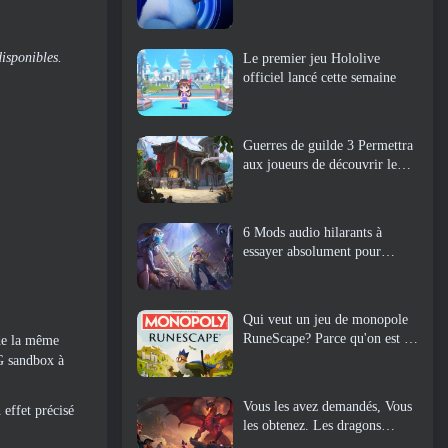
disponibles.
Le premier jeu Hololive
officiel lancé cette semaine
Guerres de guilde 3 Permettra
aux joueurs de découvrir le
monde de la Tyrie avant le
réveil des dragons anciens
6 Mods audio hilarants à
essayer absolument pour
Marvel Rivals
Qui veut un jeu de monopole
RuneScape? Parce qu'on est en
 de la même
route
G sandbox à
Vous les avez demandés, Vous
 effet précisé
les obtenez. Les dragons
arrivent sur Albion Online