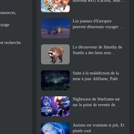
nouveau RPG d'action, Jeune
gardienne
essources,
Les joueurs d'Eterspire
royage.
peuvent désormais voyager un
peu dans le temps… en guise
de régal
et recherche.
Le découvreur de Jimothy de
Seattle a des liens avec
ArenaNet, Alors bien sûr, ils
l’ajoutent à Guild Wars 2
Suite à la malédiction de la
mise à jour Allflame, Path Of
Exile annonce plusieurs
changements basés sur les
commentaires
Nightwave de Warframe est
sur le point de revenir de
manière choquante
Aniimo est vraiment si joli, Et
plutôt cool