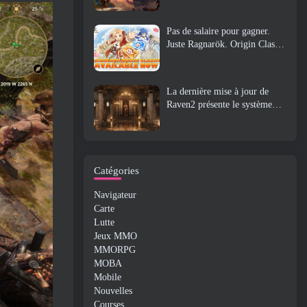
Pas de salaire pour gagner.
Juste Ragnarök. Origin Classic
est lancé en juillet 23
La dernière mise à jour de
Raven2 présente le système
d'éveil des compétences,
Donner aux joueurs plus de
moyens d'améliorer leurs
compétences
Catégories
Navigateur
Carte
Lutte
Jeux MMO
MMORPG
MOBA
Mobile
Nouvelles
Courses