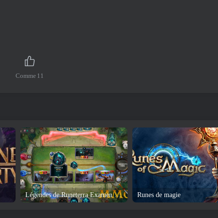
Comme
11
Légendes de Runeterra Examen et téléchargement
Runes de magie