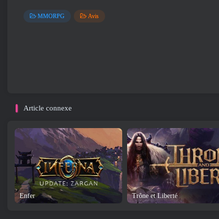
MMORPG
Avis
Article connexe
Enfer
Trône et Liberté