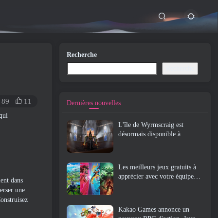
Recherche
Recherche
89
11
Dernières nouvelles
qui
L'île de Wyrmscraig est
désormais disponible à
l'exploration dans Old School
RuneScape
Les meilleurs jeux gratuits à
apprécier avec votre équipe
ment dans
(2026)
verser une
onstruisez
Kakao Games annonce un