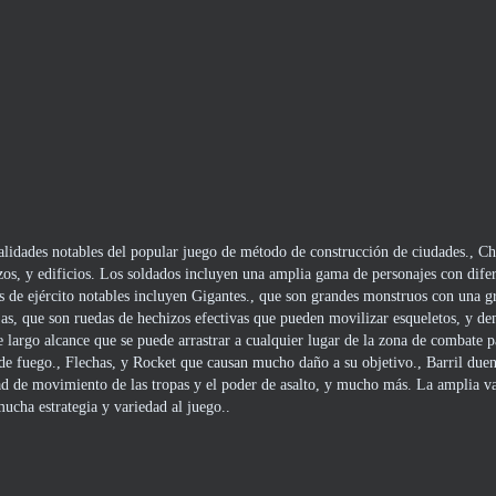
lidades notables del popular juego de método de construcción de ciudades., C
hizos, y edificios. Los soldados incluyen una amplia gama de personajes con dife
as de ejército notables incluyen Gigantes., que son grandes monstruos con una g
ujas, que son ruedas de hechizos efectivas que pueden movilizar esqueletos, y d
 largo alcance que se puede arrastrar a cualquier lugar de la zona de combate p
 de fuego., Flechas, y Rocket que causan mucho daño a su objetivo., Barril due
dad de movimiento de las tropas y el poder de asalto, y mucho más. La amplia v
ucha estrategia y variedad al juego..