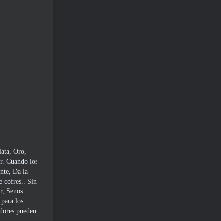
lata, Oro,
ar. Cuando los
nte, Da la
e cofres.. Sin
ir, Senos
 para los
adores pueden