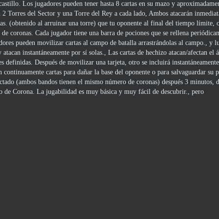
stillo. Los jugadores pueden tener hasta 8 cartas en su mazo y aproximadamen
n 2 Torres del Sector y una Torre del Rey a cada lado, Ambos atacarán inmediat
. (obtenido al arruinar una torre) que tu oponente al final del tiempo límite, o
 de coronas. Cada jugador tiene una barra de pociones que se rellena periódica
adores pueden movilizar cartas al campo de batalla arrastrándolas al campo., y l
y atacan instantáneamente por sí solas., Las cartas de hechizo atacan/afectan el 
nes definidas. Después de movilizar una tarjeta, otro se incluirá instantáneament
 continuamente cartas para dañar la base del oponente o para salvaguardar su p
nectado (ambos bandos tienen el mismo número de coronas) después 3 minutos, 
to de Corona. La jugabilidad es muy básica y muy fácil de descubrir., pero