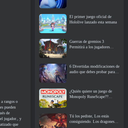
El primer juego oficial de
Hololive lanzado esta semana
Guerras de gremios 3
Permitirá a los jugadores
experimentar el mundo de
Tyria antes de que los
dragones ancianos despertaran
6 Divertidas modificaciones de
audio que debes probar para
Marvel Rivals
¿Quién quiere un juego de
Monopoly RuneScape??
 a rangos o
Porque uno está en camino
res pueden
ués de
Tú los pediste, Los estás
el jugador., y
consiguiendo. Los dragones
matizado que
están llegando a Albion Online