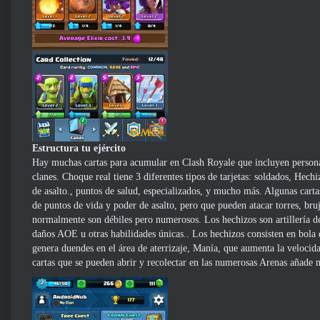
Estructura tu ejército
Hay muchas cartas para acumular en Clash Royale que incluyen persona
clanes. Choque real tiene 3 diferentes tipos de tarjetas: soldados, Hec
de asalto., puntos de salud, especializados, y mucho más. Algunas cart
de puntos de vida y poder de asalto, pero que pueden atacar torres, br
normalmente son débiles pero numerosos. Los hechizos son artillería de
daños AOE u otras habilidades únicas.. Los hechizos consisten en bola
genera duendes en el área de aterrizaje, Manía, que aumenta la veloci
cartas que se pueden abrir y recolectar en las numerosas Arenas añade m