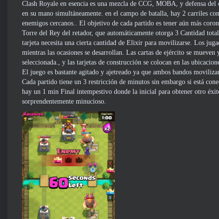
Clash Royale en esencia es una mezcla de CCG, MOBA, y defensa del ca
en su mano simultáneamente. en el campo de batalla, hay 2 carriles co
enemigos cercanos.. El objetivo de cada partido es tener aún más coronas
Torre del Rey del retador, que automáticamente otorga 3 Cantidad total
tarjeta necesita una cierta cantidad de Elixir para movilizarse. Los jug
mientras las ocasiones se desarrollan. Las cartas de ejército se mueven 
seleccionada., y las tarjetas de construcción se colocan en las ubicacio
El juego es bastante agitado y ajetreado ya que ambos bandos movilizan
Cada partido tiene un 3 restricción de minutos sin embargo si está co
hay un 1 min Final intempestivo donde la inicial para obtener otro éxi
sorprendentemente minucioso.