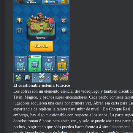
El cuestionable sistema torácico
Los cofres son un elemento esencial del videojuego y también discutible
Titán, Mágico, y pechos súper encantadores. Cada pecho contiene tarjeta
jugadores adquieren una carta por primera vez, Abren esa carta para us
experiencia de replicar la tarjeta para subir de nivel.. En Choque Real
embargo, hay algo cuestionable con respecto a los senos. La parte supe
dorados toman 8 horas para abrir, etc., y solo se puede abrir una parte
pechos., sugiriendo que sólo pueden hacer frente a 4 simultáneamente, 
seguir jugando después de haber adquirido 4 cofres, No podrán obtener 