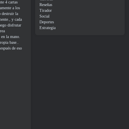
te 4 cartas
Reseñas
amente a los
Tirador
 destruir la
Social
mente., y cada
Deportes
uego disfrutar
Estrategia
área
e en la mano.
ropia base..
después de eso