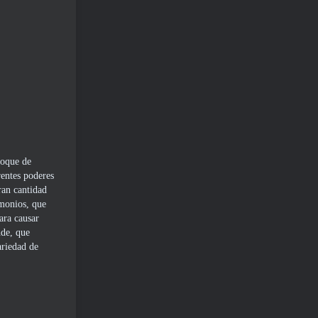
hoque de
rentes poderes
ran cantidad
emonios, que
ara causar
nde, que
ariedad de