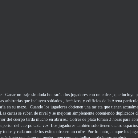
.. Ganar un traje sin duda honrará a los jugadores con un cofre., que incluye p
s arbitrarias que incluyen soldados., hechizos, y edificios de la Arena particul
arla en su mazo.. Cuando los jugadores obtienen una tarjeta que tienen actualme
, Las cartas se suben de nivel y se mejoran simplemente obteniendo duplicados d
rior del cuerpo tarda mucho en abrirse.; Cofres de plata toman 3 horas para abr
 superior del cuerpo cada vez. Los jugadores también solo tienen cuatro espacios
y todos y cada uno de los éxitos ofrecen un cofre. Por lo tanto, aunque los jug
más hasta que abran un pecho., que como se indica, tarda horas en abrir.