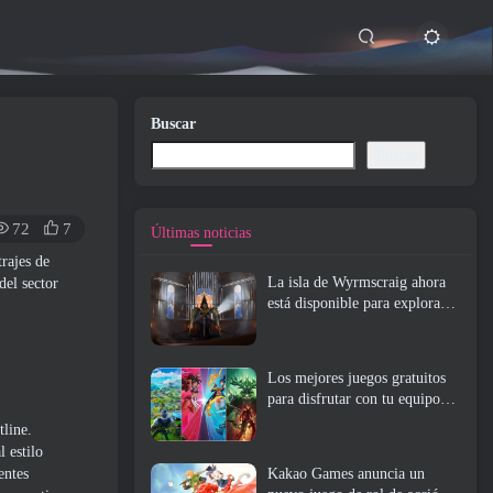
Buscar
Buscar
72
7
Últimas noticias
rajes de
La isla de Wyrmscraig ahora
del sector
está disponible para explorar
en RuneScape de la vieja
escuela
Los mejores juegos gratuitos
para disfrutar con tu equipo
(2026)
tline.
 estilo
entes
Kakao Games anuncia un