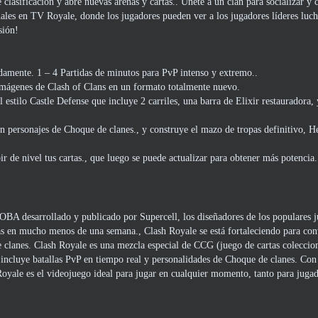
e clasificación y abre nuevas arenas y cartas.. Únete a un clan para socializar y
nales en TV Royale, donde los jugadores pueden ver a los jugadores líderes luch
sión!
amente. 1 – 4 Partidas de minutos para PvP intenso y extremo..
imágenes de Clash of Clans en un formato totalmente nuevo.
l estilo Castle Defense que incluye 2 carriles, una barra de Elixir restauradora, 
 personajes de Choque de clanes., y construye el mazo de tropas definitivo, H
ir de nivel tus cartas., que luego se puede actualizar para obtener más potencia.
OBA desarrollado y publicado por Supercell, los diseñadores de los populares 
 en mucho menos de una semana., Clash Royale se está fortaleciendo para conv
 clanes. Clash Royale es una mezcla especial de CCG (juego de cartas coleccion
 incluye batallas PvP en tiempo real y personalidades de Choque de clanes. Con
 Royale es el videojuego ideal para jugar en cualquier momento, tanto para juga