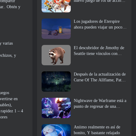
nuevo juego de rol de acción,
 compartir
doncella guardiana
ar.. Obtén y
Los jugadores de Eterspire
ahora pueden viajar un poco
en el tiempo... como regalo
y varias
El descubridor de Jimothy de
Seattle tiene vínculos con
echizos, y
ArenaNet, Por supuesto que lo
agregarán a Guild Wars 2
Después de la actualización de
Curse Of The Allflame, Path
Of Exile anuncia varios
cambios según los comentarios
juegos
ertirse en
Nightwave de Warframe está a
ables),
punto de regresar de una
 rapidez 1 – 4
manera impactante
dores
Aniimo realmente es así de
bonito, Y bastante relajado