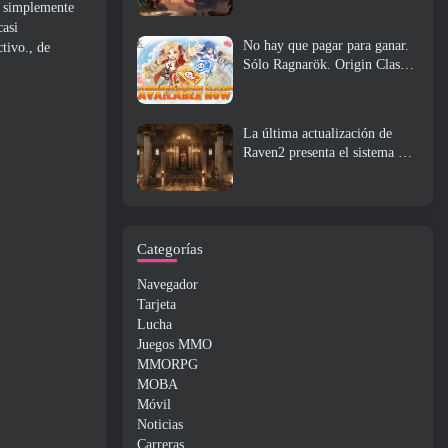
n simplemente
casi
No hay que pagar para ganar.
tivo., de
Sólo Ragnarök. Origin Classic
se lanza en julio 23
La última actualización de
Raven2 presenta el sistema de
despertar de habilidades,
Brindar a los jugadores más
formas de mejorar sus
habilidades
Categorías
Navegador
Tarjeta
Lucha
Juegos MMO
MMORPG
MOBA
Móvil
Noticias
Carreras