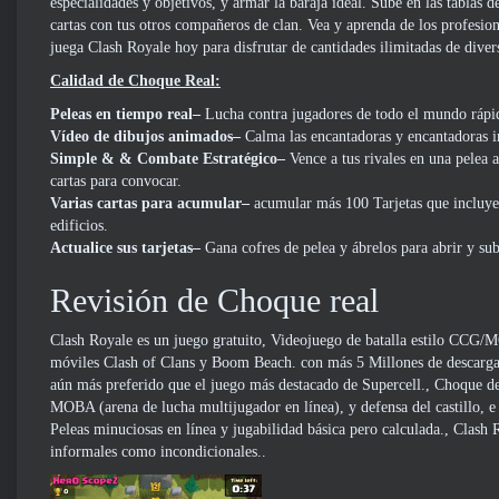
especialidades y objetivos, y armar la baraja ideal. Sube en las tablas d
cartas con tus otros compañeros de clan. Vea y aprenda de los profesio
juega Clash Royale hoy para disfrutar de cantidades ilimitadas de diver
Calidad de Choque Real:
Peleas en tiempo real–
Lucha contra jugadores de todo el mundo rápid
Vídeo de dibujos animados–
Calma las encantadoras y encantadoras 
Simple & & Combate Estratégico–
Vence a tus rivales en una pelea a
cartas para convocar.
Varias cartas para acumular–
acumular más 100 Tarjetas que incluyen
edificios.
Actualice sus tarjetas–
Gana cofres de pelea y ábrelos para abrir y sub
Revisión de Choque real
Clash Royale es un juego gratuito, Videojuego de batalla estilo CCG/M
móviles Clash of Clans y Boom Beach. con más 5 Millones de descargas
aún más preferido que el juego más destacado de Supercell., Choque de
MOBA (arena de lucha multijugador en línea), y defensa del castillo, e
Peleas minuciosas en línea y jugabilidad básica pero calculada., Clash
informales como incondicionales..