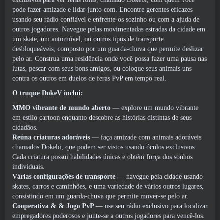
pode fazer amizade e lidar junto com. Encontre gerentes eficazes
usando seu rádio confiável e enfrente-os sozinho ou com a ajuda de
outros jogadores. Navegue pelas movimentadas estradas da cidade em
um skate, um automóvel, ou outros tipos de transporte
desbloqueáveis, composto por um guarda-chuva que permite deslizar
pelo ar. Construa uma residência onde você possa fazer uma pausa nas
lutas, pescar com seus bons amigos, ou coloque seus animais uns
contra os outros em duelos de feras PvP em tempo real.
O truque DokeV inclui:
MMO vibrante de mundo aberto
— explore um mundo vibrante
em estilo cartoon enquanto descobre as histórias distintas de seus
cidadãos.
Reúna criaturas adoráveis
— faça amizade com animais adoráveis ​​
chamados Dokebi, que podem ser vistos usando óculos exclusivos.
Cada criatura possui habilidades únicas e obtém força dos sonhos
individuais.
Várias configurações de transporte
— navegue pela cidade usando
skates, carros e caminhões, e uma variedade de vários outros lugares,
consistindo em um guarda-chuva que permite mover-se pelo ar.
Cooperativa & & Jogo PvP
— use seu rádio exclusivo para localizar
empregadores poderosos e junte-se a outros jogadores para vencê-los.