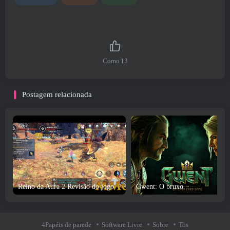
Como
13
Postagem relacionada
Reino da Aura 2 Revisão do jogo
Gwent: O bruxo
4Papéis de parede
Software Livre
Sobre
Tos