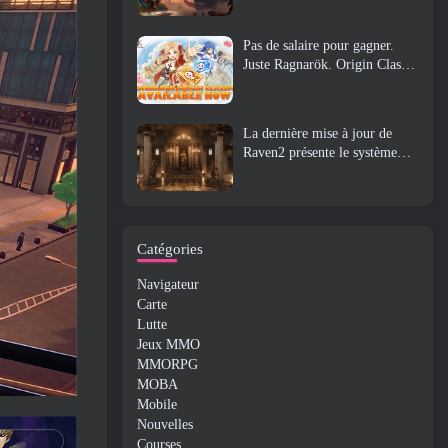
Pas de salaire pour gagner.
Juste Ragnarök. Origin Classic
est lancé en juillet 23
La dernière mise à jour de
Raven2 présente le système
d'éveil des compétences,
Donner aux joueurs plus de
moyens d'améliorer leurs
compétences
Catégories
Navigateur
Carte
Lutte
Jeux MMO
MMORPG
MOBA
Mobile
Nouvelles
Courses