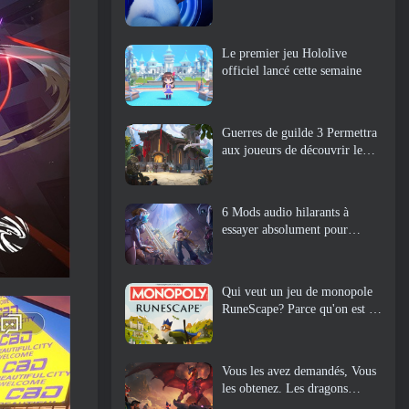
Le premier jeu Hololive
officiel lancé cette semaine
Guerres de guilde 3 Permettra
aux joueurs de découvrir le
monde de la Tyrie avant le
réveil des dragons anciens
6 Mods audio hilarants à
essayer absolument pour
Marvel Rivals
Qui veut un jeu de monopole
RuneScape? Parce qu'on est en
route
Vous les avez demandés, Vous
les obtenez. Les dragons
arrivent sur Albion Online