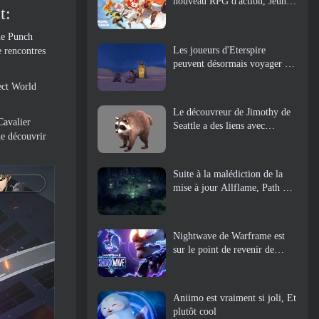
nouveau RPG d'action, Jeune
t:
gardienne
ne Punch
Les joueurs d'Eterspire
e rencontres
peuvent désormais voyager un
peu dans le temps… en guise
ect World
de régal
Le découvreur de Jimothy de
Cavalier
Seattle a des liens avec
de découvrir
ArenaNet, Alors bien sûr, ils
l’ajoutent à Guild Wars 2
Suite à la malédiction de la
mise à jour Allflame, Path Of
Exile annonce plusieurs
changements basés sur les
commentaires
Nightwave de Warframe est
sur le point de revenir de
manière choquante
Aniimo est vraiment si joli, Et
plutôt cool