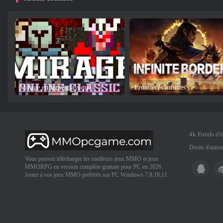
Mirage en ligne classique
Frontières infinies
4k Fonds d'
Droits d'aute
Vous pouvez télécharger les meilleurs jeux MMO et jeux
MMORPG en version complète gratuite pour PC en 2026.
Jouez à vos jeux MMO préférés sur PC Windows 7,8,10,11.