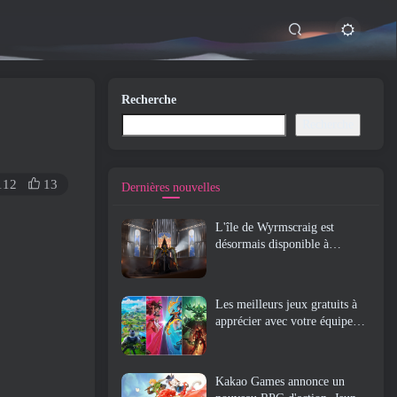
Recherche
Recherche
112
13
Dernières nouvelles
L'île de Wyrmscraig est
désormais disponible à
l'exploration dans Old School
RuneScape
Les meilleurs jeux gratuits à
apprécier avec votre équipe
(2026)
Kakao Games annonce un