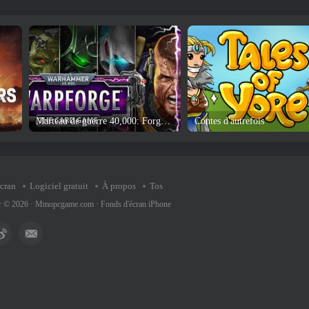
Marteau de guerre 40,000: Forge Warp
Contes d'autrefois
écran
Logiciel gratuit
À propos
Tos
ur © 2026 ·
Mmopcgame.com
·
Fonds d'écran iPhone