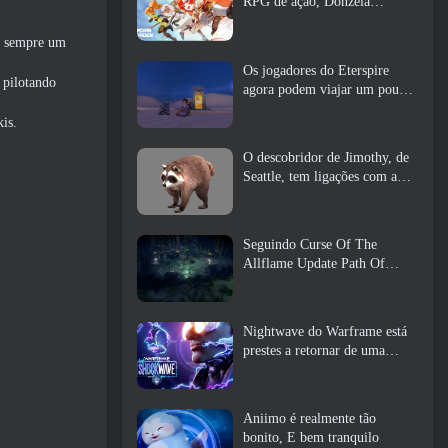
RPG de ação, Donzela
Guardiã
 é sempre um
Os jogadores do Eterspire
 pilotando
agora podem viajar um pouco
no tempo… como um deleite
is.
O descobridor de Jimothy, de
Seattle, tem ligações com a
ArenaNet, Então é claro que
eles estão adicionando isso ao
Guild Wars 2
Seguindo Curse Of The
Allflame Update Path Of
Exile anuncia várias mudanças
com base no feedback
Nightwave do Warframe está
prestes a retornar de uma
forma chocante
Aniimo é realmente tão
bonito, E bem tranquilo