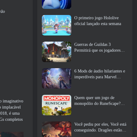
rão
O primeiro jogo Hololive
oficial lançado esta semana
Guerras de Guildas 3
Permitirá que os jogadores
experimentem o mundo de
Tyria antes que os Elder
Dragons acordem
6 Mods de áudio hilariantes e
imperdíveis para Marvel
Rivals
Quem quer um jogo de
o imaginativo
monopólio do RuneScape?
o implacável
Porque um está a caminho
2018, é uma
PGs completos
Você pediu por eles, Você está
conseguindo. Dragões estão
chegando a Albion Online