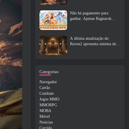
Não há pagamento para
ganhar. Apenas Ragnarok.
Origin Classic é lançado em
julho 23
A última atualização do
Raven2 apresenta sistema de
despertar de habilidades,
Oferecendo aos jogadores mais
maneiras de aprimorar suas
habilidades
Categorias
Navegador
Cartão
Combate
Jogos MMO
MMORPG
MOBA
Móvel
Notícias
Corrida