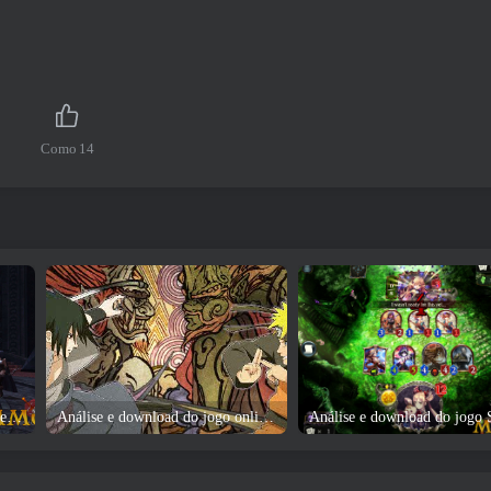
Como
14
Análise e download do jogo Age of Heroes VR
Análise e download do jogo online Naruto