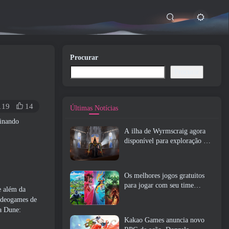
Procurar
Procurar
119
14
Últimas Notícias
binando
A ilha de Wyrmscraig agora
disponível para exploração no
RuneScape da velha escola
Os melhores jogos gratuitos
para jogar com seu time
e além da
(2026)
videogames de
a Dune:
Kakao Games anuncia novo