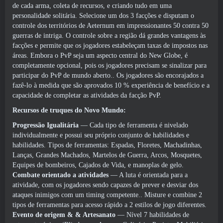
de cada arma, coleta de recursos, e criando tudo em uma
personalidade solitária. Selecione um dos 3 facções e disputam o
controle dos territórios de Aeternum em impressionantes 50 contra 50
guerras de intriga. O controle sobre a região dá grandes vantagens às
facções e permite que os jogadores estabeleçam taxas de impostos nas
áreas. Embora o PvP seja um aspecto central do New Globe, é
completamente opcional, pois os jogadores precisam se sinalizar para
participar do PvP de mundo aberto.. Os jogadores são encorajados a
fazê-lo à medida que são aprovados 10 % experiência de benefício e a
capacidade de completar as atividades da facção PvP.
Recursos de truques do Novo Mundo:
Progressão Igualitária
— Cada tipo de ferramenta é nivelado
individualmente e possui seu próprio conjunto de habilidades e
habilidades. Tipos de ferramentas: Espadas, Floretes, Machadinhas,
Lanças, Grandes Machados, Martelos de Guerra, Arcos, Mosquetes,
Equipes de bombeiros, Cajados de Vida, e manoplas de gelo.
Combate orientado a atividades
— A luta é orientada para a
atividade, com os jogadores sendo capazes de prever e desviar dos
ataques inimigos com um timing competente.. Misture e combine 2
tipos de ferramentas para acesso rápido a 2 estilos de jogo diferentes.
Evento de origem & & Artesanato
— Nível 7 habilidades de