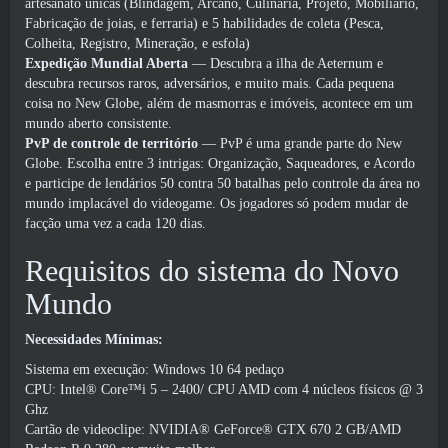
artesanato únicas (Blindagem, Arcano, Culinária, Projeto, Mobiliário,
Fabricação de joias, e ferraria) e 5 habilidades de coleta (Pesca,
Colheita, Registro, Mineração, e esfola)
Expedição Mundial Aberta
— Descubra a ilha de Aeternum e
descubra recursos raros, adversários, e muito mais. Cada pequena
coisa no New Globe, além de masmorras e imóveis, acontece em um
mundo aberto consistente.
PvP de controle de território
— PvP é uma grande parte do New
Globe. Escolha entre 3 intrigas: Organização, Saqueadores, e Acordo
e participe de lendários 50 contra 50 batalhas pelo controle da área no
mundo implacável do videogame. Os jogadores só podem mudar de
facção uma vez a cada 120 dias.
Requisitos do sistema do Novo
Mundo
Necessidades Mínimas:
Sistema em execução: Windows 10 64 pedaço
CPU: Intel® Core™i 5 – 2400/ CPU AMD com 4 núcleos físicos @ 3
Ghz
Cartão de videoclipe: NVIDIA® GeForce® GTX 670 2 GB/AMD