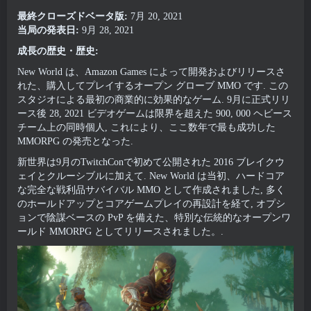
最終クローズドベータ版:
7月 20, 2021
当局の発表日:
9月 28, 2021
成長の歴史・歴史:
New World は、Amazon Games によって開発およびリリースさ
れた、購入してプレイするオープン グローブ MMO です. この
スタジオによる最初の商業的に効果的なゲーム. 9月に正式リリ
ース後 28, 2021 ビデオゲームは限界を超えた 900, 000 ヘビース
チーム上の同時個人, これにより、ここ数年で最も成功した
MMORPG の発売となった.
新世界は9月のTwitchConで初めて公開された 2016 ブレイクウ
ェイとクルーシブルに加えて. New World は当初、ハードコア
な完全な戦利品サバイバル MMO として作成されました, 多く
のホールドアップとコアゲームプレイの再設計を経て, オプシ
ョンで陰謀ベースの PvP を備えた、特別な伝統的なオープンワ
ールド MMORPG としてリリースされました。.