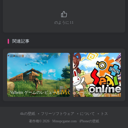
のように
11
関連記事
Valheim ゲームのレビューとダウンロード
シールオンライン
4kの壁紙
フリーソフトウェア
について
トス
著作権© 2026 ·
Mmopcgame.com
·
iPhoneの壁紙