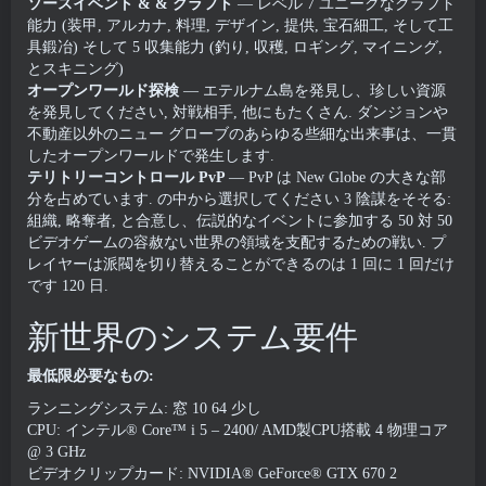
ソースイベント & & クラフト
— レベル 7 ユニークなクラフト
能力 (装甲, アルカナ, 料理, デザイン, 提供, 宝石細工, そして工
具鍛冶) そして 5 収集能力 (釣り, 収穫, ロギング, マイニング,
とスキニング)
オープンワールド探検
— エテルナム島を発見し、珍しい資源
を発見してください, 対戦相手, 他にもたくさん. ダンジョンや
不動産以外のニュー グローブのあらゆる些細な出来事は、一貫
したオープンワールドで発生します.
テリトリーコントロール PvP
— PvP は New Globe の大きな部
分を占めています. の中から選択してください 3 陰謀をそそる:
組織, 略奪者, と合意し、伝説的なイベントに参加する 50 対 50
ビデオゲームの容赦ない世界の領域を支配するための戦い. プ
レイヤーは派閥を切り替えることができるのは 1 回に 1 回だけ
です 120 日.
新世界のシステム要件
最低限必要なもの:
ランニングシステム: 窓 10 64 少し
CPU: インテル® Core™ i 5 – 2400/ AMD製CPU搭載 4 物理コア
@ 3 GHz
ビデオクリップカード: NVIDIA® GeForce® GTX 670 2