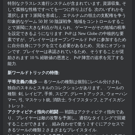
特別なクラスレス進行システムが含まれています, 資源収集, そ
して孤独な性格ですべてを一つに作り上げる. 次のいずれかを
選択します 3 派閥を形成し、エテルナムの領土の支配権を争う
印象的なゲーム 50 対 50 陰謀戦争. 地域をコントロールするこ
とで派閥に大きな利点が与えられ、ゲーマーがその地域の税率
を設定できるようになります. PvP は New Globe の中核的な要
素ですが、プレイヤーはオープンワールド PvP に参加するため
に自分自身にフラグを立てる必要があるため、完全にオプショ
ンです. プレイヤーは承認されているため、そうすることが奨
励されます 10 % 経験値の恩恵と、PvP 陣営の追求を完了する
能力.
新ワールドトリックの特徴:
平等主義の進歩
— 各ツールの種類は個別にレベル分けされ、
独自のスキルとスキルのコレクションがあります。. ツールの
種類: 剣, レイピア, 手斧, スピア, グレートアックス, ウォーハン
マー, 弓, マスケット銃, 消防士, ライフスタッフ, とアイスガン
トレット.
アクティビティ指向の戦闘
— 戦闘はアクティビティ指向であ
り、プレイヤーは敵の攻撃を予測し、適切なタイミングで回避
することができます。. 組み合わせて使う 2 すぐにアクセスで
きるツールの種類 2 さまざまなプレイスタイル.