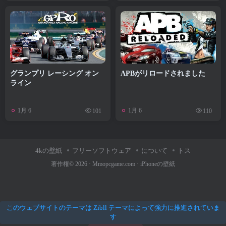
グランプリ レーシング オン
APBがリロードされました
ライン
1月 6
1月 6
101
110
4kの壁紙
フリーソフトウェア
について
トス
著作権© 2026 ·
Mmopcgame.com
·
iPhoneの壁紙
このウェブサイトのテーマは Zibll テーマによって強力に推進されていま
す