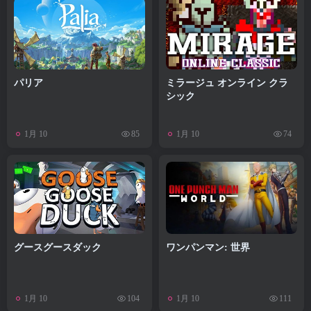
パリア
ミラージュ オンライン クラ
シック
1月 10
1月 10
85
74
グースグースダック
ワンパンマン: 世界
1月 10
1月 10
104
111