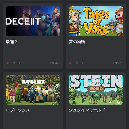
欺瞞 2
昔の物語
1月 10
1月 10
76
97
ロブロックス
シュタインワールド