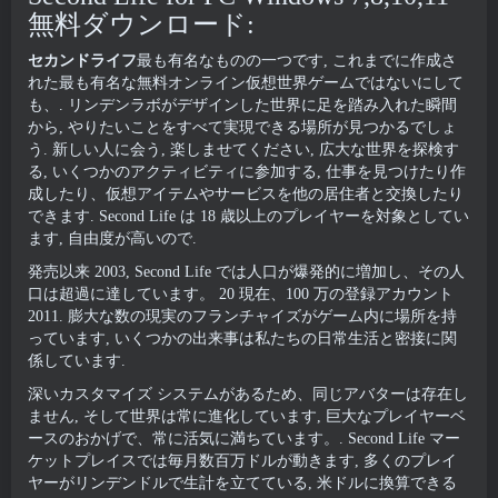
無料ダウンロード:
セカンドライフ
最も有名なものの一つです, これまでに作成さ
れた最も有名な無料オンライン仮想世界ゲームではないにして
も、. リンデンラボがデザインした世界に足を踏み入れた瞬間
から, やりたいことをすべて実現できる場所が見つかるでしょ
う. 新しい人に会う, 楽しませてください, 広大な世界を探検す
る, いくつかのアクティビティに参加する, 仕事を見つけたり作
成したり、仮想アイテムやサービスを他の居住者と交換したり
できます. Second Life は 18 歳以上のプレイヤーを対象としてい
ます, 自由度が高いので.
発売以来 2003, Second Life では人口が爆発的に増加し、その人
口は超過に達しています。 20 現在、100 万の登録アカウント
2011. 膨大な数の現実のフランチャイズがゲーム内に場所を持
っています, いくつかの出来事は私たちの日常生活と密接に関
係しています.
深いカスタマイズ システムがあるため、同じアバターは存在し
ません, そして世界は常に進化しています, 巨大なプレイヤーベ
ースのおかげで、常に活気に満ちています。. Second Life マー
ケットプレイスでは毎月数百万ドルが動きます, 多くのプレイ
ヤーがリンデンドルで生計を立てている, 米ドルに換算できる