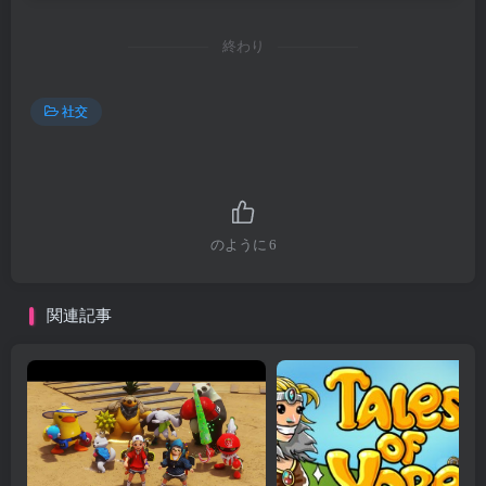
終わり
社交
のように
6
関連記事