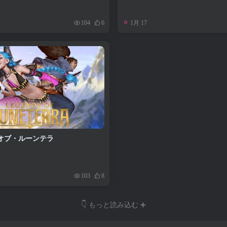
1月 17
104
6
オブ・ルーンテラ
103
8
👇 もっと読み込む ➕