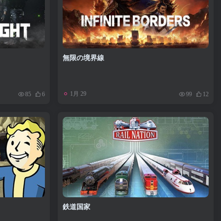
無限の境界線
1月 29
85
6
99
12
鉄道国家