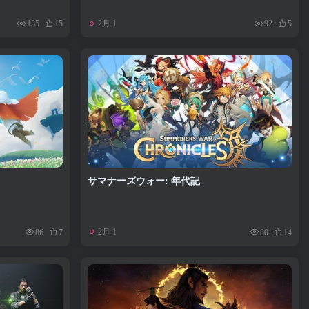
2月 1
135
15
92
5
サマナーズウォー: 年代記
2月 1
86
7
80
14