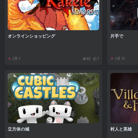
オンラインショッピング
片手で
2月 1
1月 31
85
7
立方体の城
村人と英雄