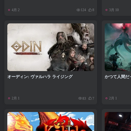
4月 2
3月 10
124
8
オーディン: ヴァルハラ ライジング
かつて人間だ
2月 1
2月 1
83
7