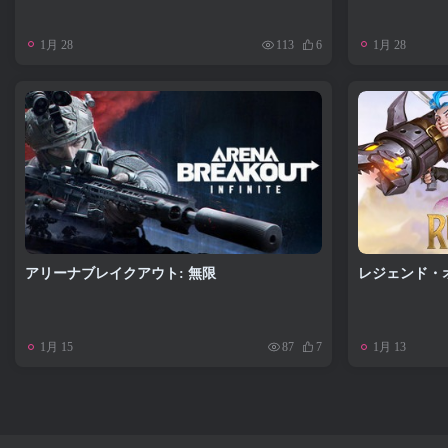
1月 28
1月 28
113
6
アリーナブレイクアウト: 無限
レジェンド・
1月 15
1月 13
87
7