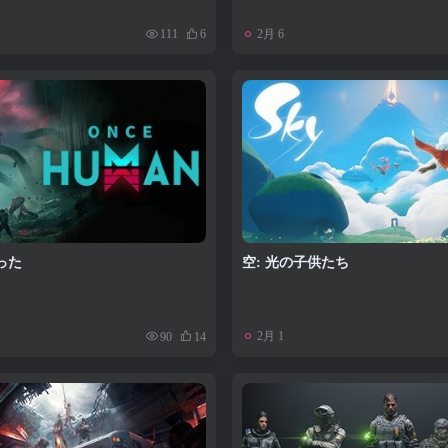
2月 6
111
6
った
空: 光の子供たち
2月 1
90
14