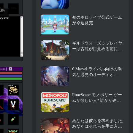
チル
初のホロライブ公式ゲーム
が今週発売
ギルドウォーズ 3 プレイヤ
ーは古龍が目覚める前にテ
ィリアの世界を体験できる
ようになります
6 Marvel ライバル向けの陽
気な必見のオーディオ
MOD
RuneScape モノポリー ゲー
ムが欲しい人? 誰かが途中
にいるから
あなたは彼らを求めました,
あなたはそれらを手に入れ
ています. ドラゴンがアル