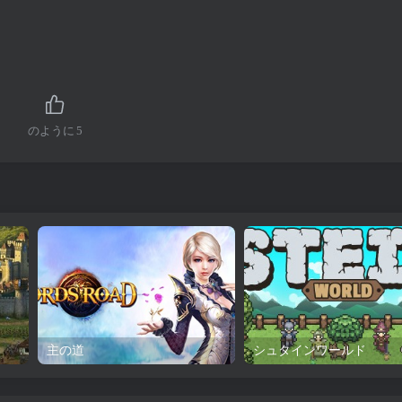
のように
5
主の道
シュタインワールド