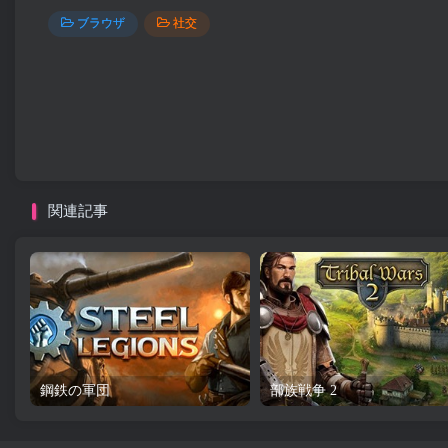
ブラウザ
社交
関連記事
鋼鉄の軍団
部族戦争 2