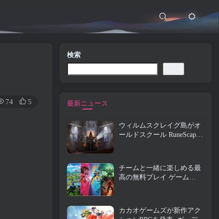
検索
検索
74
5
最新ニュース
ウィルムスクレイグ島がオ
ールドスクール RuneScape
で探索できるようになりま
した
チームと一緒に楽しめる最
高の無料プレイ ゲーム
(2026)
カカオゲームズが新作アク