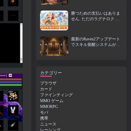
ビオンオンラインにやって
くる
勝つための支払いはありま
せん. ただのラグナロク.
Origin Classic が 7 月に発売
23
最新のRaven2アップデート
でスキル覚醒システムが導
入, プレイヤーにスキルを
向上させるためのより多く
の方法を提供する
カテゴリー
ブラウザ
カード
ファインティング
MMO ゲーム
MMORPG
モバ
携帯
ニュース
レーシング