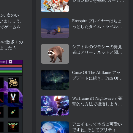
ションRPGを発表, ガーディ
アンメイデン
ン, 次のい
Eterspire プレイヤーはちょ
いましょう.
っとしたタイムトラベルが
 でゲームを
できるようになりました…
お楽しみとして
界中の数多くの
シアトルのジモシーの発見
ました 5
者はアリーナネットと関係
がある, もちろん、彼らは
それをギルドウォーズに追
加しています 2
Curse Of The Allflame アッ
プデートに続き、Path Of
Exile がフィードバックに基
づいていくつかの変更を発
表
Warframe の Nightwave が衝
撃的な方法で復活しようと
している
アニイモって本当に可愛い
ですね, そしてプリティ・