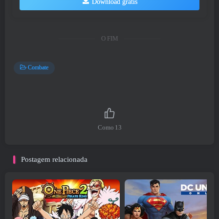
Download grátis
O FIM
Combate
Como
13
Postagem relacionada