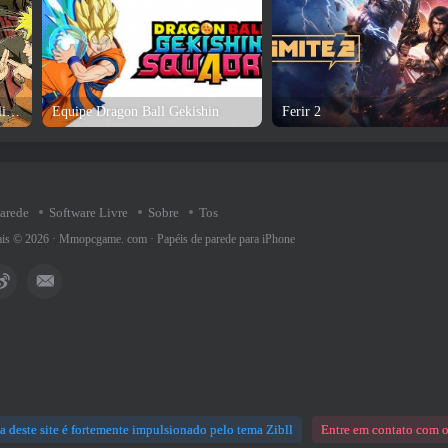
Análise e download do jogo online Naruto
Equipe Dragon Ball Gekishin
Ferir 2
parede
Software Livre
Sobre
Tos
rais © 2026 ·
Mmopcgame. com
·
Papéis de parede para iPhone
a deste site é fortemente impulsionado pelo tema Zibll
Entre em contato com o