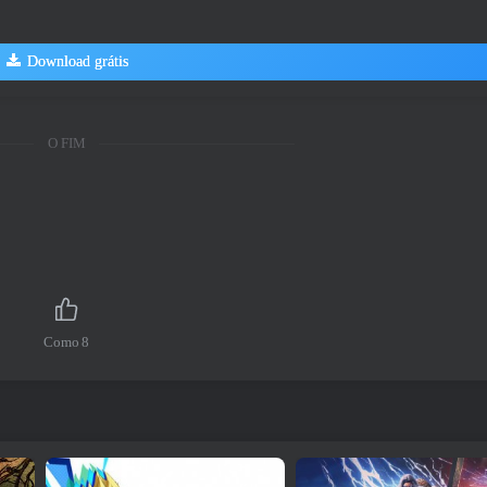
Download grátis
O FIM
Como
8