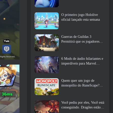
O primeiro jogo Hololive
oficial lançado esta semana
Guerras de Guildas 3
Permitirá que os jogadores
experimentem o mundo de
Tyria antes que os Elder
Dragons acordem
6 Mods de áudio hilariantes e
imperdíveis para Marvel
Rivals
Quem quer um jogo de
monopólio do RuneScape?
Porque um está a caminho
Você pediu por eles, Você está
conseguindo. Dragões estão
chegando a Albion Online