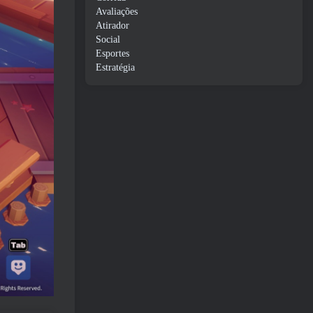
Avaliações
Atirador
Social
Esportes
Estratégia