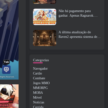
Não há pagamento para
ganhar. Apenas Ragnarok.
Origin Classic é lançado em
julho 23
A última atualização do
Raven2 apresenta sistema de
despertar de habilidades,
Oferecendo aos jogadores mais
maneiras de aprimorar suas
habilidades
Categorias
Navegador
Cartão
Combate
Jogos MMO
MMORPG
MOBA
Móvel
Notícias
Corrida