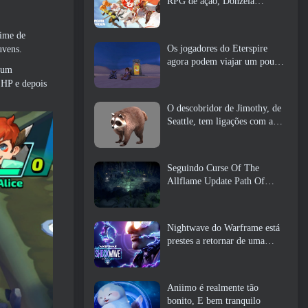
RPG de ação, Donzela
Guardiã
nime de
Os jogadores do Eterspire
uvens.
agora podem viajar um pouco
 um
no tempo… como um deleite
 HP e depois
O descobridor de Jimothy, de
Seattle, tem ligações com a
ArenaNet, Então é claro que
eles estão adicionando isso ao
Guild Wars 2
Seguindo Curse Of The
Allflame Update Path Of
Exile anuncia várias mudanças
com base no feedback
Nightwave do Warframe está
prestes a retornar de uma
forma chocante
Aniimo é realmente tão
bonito, E bem tranquilo