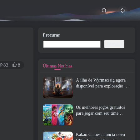
Procurar
Procurar
83
8
Últimas Notícias
A ilha de Wyrmscraig agora
disponível para exploração no
RuneScape da velha escola
Os melhores jogos gratuitos
para jogar com seu time
(2026)
Kakao Games anuncia novo