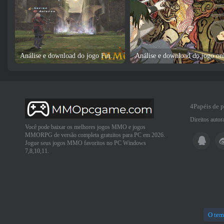
Análise e download do jogo Final Fantasy XI
4Papéis de 
Direitos auto
Você pode baixar os melhores jogos MMO e jogos
MMORPG de versão completa gratuitos para PC em 2026.
Jogue seus jogos MMO favoritos no PC Windows
7,8,10,11.
O tem