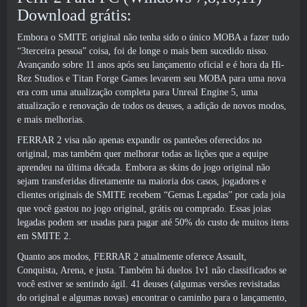
Download grátis:
Embora o SMITE original não tenha sido o único MOBA a fazer tudo
“3terceira pessoa” coisa, foi de longe o mais bem sucedido nisso.
Avançando sobre 11 anos após seu lançamento oficial e é hora da Hi-
Rez Studios e Titan Forge Games levarem seu MOBA para uma nova
era com uma atualização completa para Unreal Engine 5, uma
atualização e renovação de todos os deuses, a adição de novos modos,
e mais melhorias.
FERRAR 2 visa não apenas expandir os panteões oferecidos no
original, mas também quer melhorar todas as lições que a equipe
aprendeu na última década. Embora as skins do jogo original não
sejam transferidas diretamente na maioria dos casos, jogadores e
clientes originais de SMITE recebem “Gemas Legadas” por cada joia
que você gastou no jogo original, grátis ou comprado. Essas joias
legadas podem ser usadas para pagar até 50% do custo de muitos itens
em SMITE 2.
Quanto aos modos, FERRAR 2 atualmente oferece Assault,
Conquista, Arena, e justa. Também há duelos 1v1 não classificados se
você estiver se sentindo ágil. 41 deuses (algumas versões revisitadas
do original e algumas novas) encontrar o caminho para o lançamento,