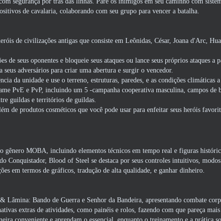
 com segurança por trás das linhas. Pare os inimigos em seu caminho com siste
ositivos de cavalaria, colaborando com seu grupo para vencer a batalha.
róis de civilizações antigas que consiste em Leônidas, César, Joana d'Arc, Hu
es de seus oponentes e bloqueie seus ataques ou lance seus próprios ataques a p
a seus adversários para criar uma abertura e surgir o vencedor.
cia da unidade e use o terreno, estruturas, paredes, e as condições climáticas a
ame PvE e PvP, incluindo um 5 -campanha cooperativa masculina, campos de b
tre guildas e territórios de guildas.
lém de produtos cosméticos que você pode usar para enfeitar seus heróis favorit
o gênero MOBA, incluindo elementos técnicos em tempo real e figuras históri
 Conquistador, Blood of Steel se destaca por seus controles intuitivos, modos
ções em termos de gráficos, tradução de alta qualidade, e ganhar dinheiro.
 & Lâmina: Bando de Guerra e Senhor da Bandeira, apresentando combate corp
nativas extras de atividades, como painéis e rolos, fazendo com que pareça mais
ira conveniente e aprendam o essencial, enquanto o treinamento e a prática so