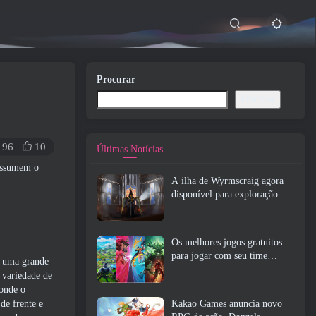
Procurar
Procurar
96
10
Últimas Notícias
 assumem o
A ilha de Wyrmscraig agora
disponível para exploração no
RuneScape da velha escola
Os melhores jogos gratuitos
para jogar com seu time
e uma grande
(2026)
a variedade de
 onde o
de frente e
Kakao Games anuncia novo