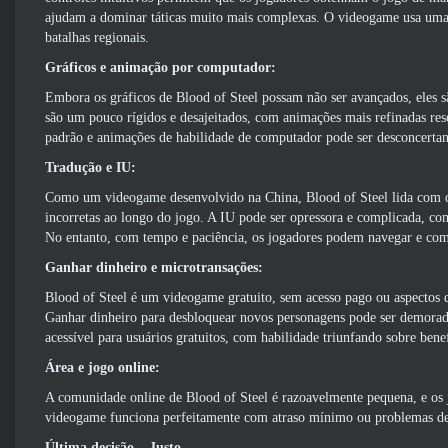
ajudam a dominar táticas muito mais complexas. O videogame usa uma
batalhas regionais.
Gráficos e animação por computador:
Embora os gráficos de Blood of Steel possam não ser avançados, eles sã
são um pouco rígidos e desajeitados, com animações mais refinadas res
padrão e animações de habilidade de computador pode ser desconcertan
Tradução e IU:
Como um videogame desenvolvido na China, Blood of Steel lida com que
incorretas ao longo do jogo. A IU pode ser opressora e complicada, c
No entanto, com tempo e paciência, os jogadores podem navegar e com
Ganhar dinheiro e microtransações:
Blood of Steel é um videogame gratuito, sem acesso pago ou aspectos
Ganhar dinheiro para desbloquear novos personagens pode ser demorado
acessível para usuários gratuitos, com habilidade triunfando sobre bene
Área e jogo online:
A comunidade online de Blood of Steel é razoavelmente pequena, e os 
videogame funciona perfeitamente com atraso mínimo ou problemas de
Última decisão – Justo