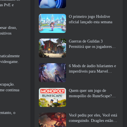
as PvE e
O primeiro jogo Hololive
oficial lançado esta semana
esar disso,
sitivos
Guerras de Guildas 3
Permitirá que os jogadores
experimentem o mundo de
maticalmente
Tyria antes que os Elder
e videogame.
Dragons acordem
6 Mods de áudio hilariantes e
imperdíveis para Marvel
Rivals
ocupação.
ame continua
Quem quer um jogo de
monopólio do RuneScape?
Porque um está a caminho
entanto, o
Você pediu por eles, Você está
conseguindo. Dragões estão
chegando a Albion Online