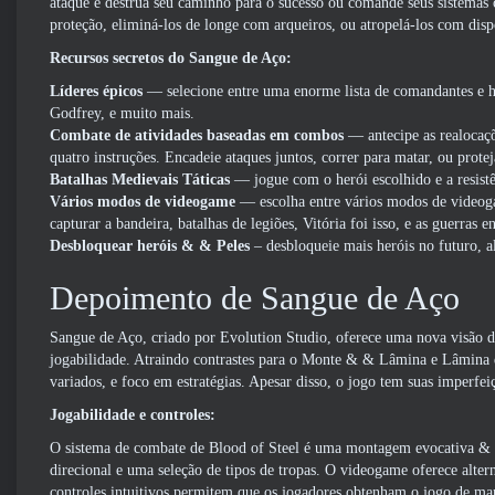
ataque e destrua seu caminho para o sucesso ou comande seus sistemas
proteção, eliminá-los de longe com arqueiros, ou atropelá-los com disp
Recursos secretos do Sangue de Aço:
Líderes épicos
— selecione entre uma enorme lista de comandantes e he
Godfrey, e muito mais.
Combate de atividades baseadas em combos
— antecipe as realocaçõ
quatro instruções. Encadeie ataques juntos, correr para matar, ou protej
Batalhas Medievais Táticas
— jogue com o herói escolhido e a resistên
Vários modos de videogame
— escolha entre vários modos de videog
capturar a bandeira, batalhas de legiões, Vitória foi isso, e as guerras en
Desbloquear heróis & & Peles
– desbloqueie mais heróis no futuro, a
Depoimento de Sangue de Aço
Sangue de Aço, criado por Evolution Studio, oferece uma nova visão d
jogabilidade. Atraindo contrastes para o Monte & & Lâmina e Lâmina do
variados, e foco em estratégias. Apesar disso, o jogo tem suas imperfei
Jogabilidade e controles:
O sistema de combate de Blood of Steel é uma montagem evocativa &
direcional e uma seleção de tipos de tropas. O videogame oferece alter
controles intuitivos permitem que os jogadores obtenham o jogo de mane