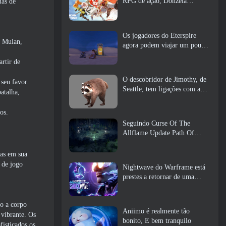
RPG de ação, Donzela
mas de
Guardiã
Os jogadores do Eterspire
a Mulan,
agora podem viajar um pouco
no tempo… como um deleite
artir de
O descobridor de Jimothy, de
 seu favor.
Seattle, tem ligações com a
atalha,
ArenaNet, Então é claro que
eles estão adicionando isso ao
os.
Guild Wars 2
Seguindo Curse Of The
Allflame Update Path Of
Exile anuncia várias mudanças
com base no feedback
cas em sua
 de jogo
Nightwave do Warframe está
prestes a retornar de uma
forma chocante
o a corpo
Aniimo é realmente tão
 vibrante. Os
bonito, E bem tranquilo
fisticados os