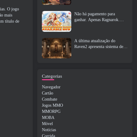
ias. O jogo
Não há pagamento para
ão mais
ganhar. Apenas Ragnarok.
m título de
Origin Classic é lançado em
julho 23
A última atualização do
Raven2 apresenta sistema de
despertar de habilidades,
Oferecendo aos jogadores mais
maneiras de aprimorar suas
habilidades
Categorias
Navegador
Cartão
Combate
Jogos MMO
MMORPG
MOBA
Móvel
Notícias
Corrida