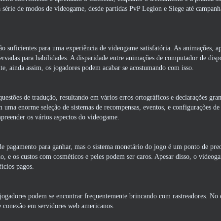
 série de modos de videogame, desde partidas PvP Legion e Siege até campanh
o suficientes para uma experiência de videogame satisfatória. As animações, ap
ervadas para habilidades. A disparidade entre animações de computador de dispo
te, ainda assim, os jogadores podem acabar se acostumando com isso.
stões de tradução, resultando em vários erros ortográficos e declarações gra
om uma enorme seleção de sistemas de recompensas, eventos, e configurações d
preender os vários aspectos do videogame.
 de pagamento para ganhar, mas o sistema monetário do jogo é um ponto de pre
, e os custos com cosméticos e peles podem ser caros. Apesar disso, o videog
fícios pagos.
jogadores podem se encontrar frequentemente brincando com rastreadores. No 
 conexão em servidores web americanos.