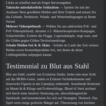
Lücke zu schaffen und als Sieger hervorzugehen.
Taktische mittelalterliche Schlachten
— Spielen Sie mit der
Ausdauer Ihres gewählten Helden und Ihrer Einheit und nutzen Sie
das Gelände, Strukturen, Wände, und Wetterbedingungen zu Ihrem
Vorteil.
Mehrere Videospielmodi
— Wählen Sie aus zahlreichen PvE- und
PvP-Videospielmodi, darunter a 5 -Männerkooperative-Kampagne,
Schlachtfelder, Erobere die Flagge, Legionskämpfe, siege wars, und
die Gilden-gegen-Gilden-Territoriumskriege.
Schalte Helden frei & & Skins
– Schalte im Laufe der Zeit weitere
Helden sowie Kosmetikprodukte frei, mit denen du deine
Lieblingshelden aufpeppen kannst.
Testimonial zu Blut aus Stahl
Blut aus Stahl, erstellt von Evolution Studio, bietet eine neue Sicht
auf das MOBA-Genre, indem es Echtzeit-Technikelemente und
historische Figuren in das Gameplay einbezieht. Anziehende Kontraste
zu Mount & & Klinge und Erobererklinge, Blood of Steel zeichnet
sich durch seine intuitive Steuerung aus, abwechslungsreiche
Spielmodi, und konzentrieren Sie sich auf Strategien. Dennoch, Das
Spiel weist einige grafische Mängel auf, Übersetzung von höchster