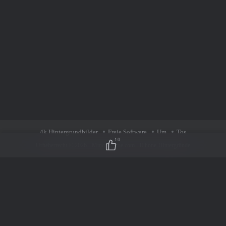
4k Hintergrundbilder
Freie Software
Um
Tos
10
Urheberrecht © 2026 ·
Mmopcgame.com
·
iPhone-Hintergründe
Das Thema dieser Website basiert stark auf dem Zibll-Thema