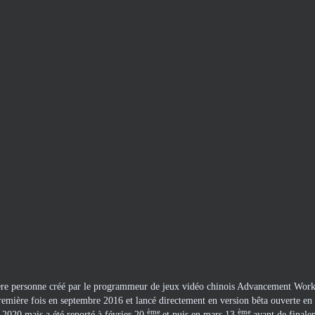
mière personne créé par le programmeur de jeux vidéo chinois Advancement Wor
première fois en septembre 2016 et lancé directement en version bêta ouverte e
ème
ème
9, 2020 mais a été reporté à février 20
et puis en mars 13
avant de finale