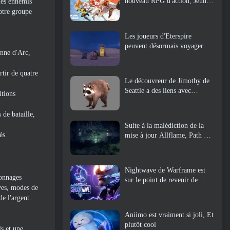
nouveau RPG d'action, Jeune
les ennemis
gardienne
votre groupe
Les joueurs d'Eterspire
peuvent désormais voyager un
anne d'Arc,
peu dans le temps… en guise
de régal
rtir de quatre
Le découvreur de Jimothy de
Seattle a des liens avec
itions
ArenaNet, Alors bien sûr, ils
l’ajoutent à Guild Wars 2
de bataille,
Suite à la malédiction de la
és.
mise à jour Allflame, Path Of
Exile annonce plusieurs
changements basés sur les
commentaires
Nightwave de Warframe est
sonnages
sur le point de revenir de
ves, modes de
manière choquante
de l'argent.
Aniimo est vraiment si joli, Et
plutôt cool
s et une