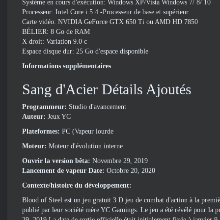
Système en cours d'exécution: Windows XP/Vista Windows 7/ 8/ 10
Processeur: Intel Core i 5 4 -Processeur de base et supérieur
Carte vidéo: NVIDIA GeForce GTX 650 Ti ou AMD HD 7850
BÉLIER: 8 Go de RAM
X droit: Variation 9.0 c
Espace disque dur: 25 Go d'espace disponible
Informations supplémentaires
Sang d'Acier Détails Ajoutés
Programmeur:
Studio d'avancement
Auteur:
Jeux YC
Plateformes:
PC (Vapeur lourde
Moteur:
Moteur d'évolution interne
Ouvrir la version bêta:
Novembre 29, 2019
Lancement de vapeur
Date:
Octobre 20, 2020
Contexte/histoire du développement:
Blood of Steel est un jeu gratuit 3 D jeu de combat d'action à la pre
publié par leur société mère YC Gamings. Le jeu a été révélé pour la 
29, 2019 La date de sortie officielle était initialement fixée à janvier 