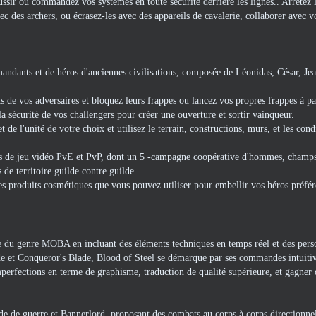
ssir ou commandez vos systèmes en toute sécurité derrière les lignes.. Arrêtez 
ec des archers, ou écrasez-les avec des appareils de cavalerie, collaborer avec 
andants et de héros d'anciennes civilisations, composée de Léonidas, César, Je
 de vos adversaires et bloquez leurs frappes ou lancez vos propres frappes à pa
la sécurité de vos challengers pour créer une ouverture et sortir vainqueur.
de l'unité de votre choix et utilisez le terrain, constructions, murs, et les cond
de jeu vidéo PvE et PvP, dont un 5 -campagne coopérative d'hommes, champs 
s de territoire guilde contre guilde.
es produits cosmétiques que vous pouvez utiliser pour embellir vos héros préfér
e du genre MOBA en incluant des éléments techniques en temps réel et des per
de et Conqueror's Blade, Blood of Steel se démarque par ses commandes intuiti
imperfections en terme de graphisme, traduction de qualité supérieure, et gagner 
 de guerre et Bannerlord, proposant des combats au corps à corps directionnel