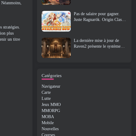
n. Néanmoins,
Pas de salaire pour gagner.
Juste Ragnarök. Origin Classic
est lancé en juillet 23
 stratégies.
tion plus
nir un titre
La dernière mise à jour de
Raven2 présente le système
d'éveil des compétences,
Donner aux joueurs plus de
moyens d'améliorer leurs
compétences
Catégories
Navigateur
Carte
Lutte
Jeux MMO
MMORPG
MOBA
Mobile
Nouvelles
Courses