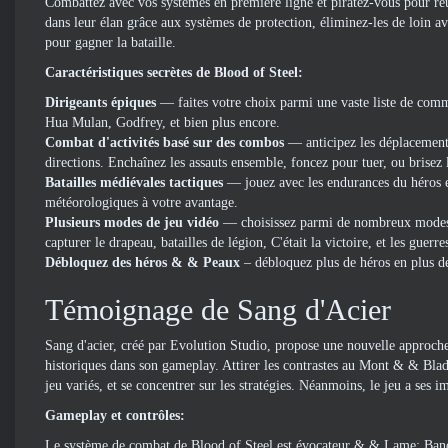
Combattez avec vos systèmes en première ligne et piratez-vous pour réu
dans leur élan grâce aux systèmes de protection, éliminez-les de loin av
pour gagner la bataille.
Caractéristiques secrètes de Blood of Steel:
Dirigeants épiques
— faites votre choix parmi une vaste liste de comm
Hua Mulan, Godfrey, et bien plus encore.
Combat d'activités basé sur des combos
— anticipez les déplacements
directions. Enchaînez les assauts ensemble, foncez pour tuer, ou brisez 
Batailles médiévales tactiques
— jouez avec les endurances du héros et 
météorologiques à votre avantage.
Plusieurs modes de jeu vidéo
— choisissez parmi de nombreux modes 
capturer le drapeau, batailles de légion, C'était la victoire, et les guerre
Débloquez des héros & & Peaux
– débloquez plus de héros en plus d
Témoignage de Sang d'Acier
Sang d'acier, créé par Evolution Studio, propose une nouvelle approch
historiques dans son gameplay. Attirer les contrastes au Mont & & Bla
jeu variés, et se concentrer sur les stratégies. Néanmoins, le jeu a ses 
Gameplay et contrôles:
Le système de combat de Blood of Steel est évocateur & & Lame: Bande