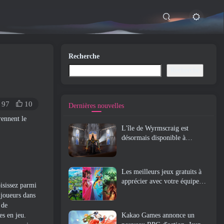
Recherche
Recherche
97
10
Dernières nouvelles
ennent le
L'île de Wyrmscraig est
désormais disponible à
l'exploration dans Old School
RuneScape
Les meilleurs jeux gratuits à
apprécier avec votre équipe
isissez parmi
(2026)
 joueurs dans
 de
es en jeu.
Kakao Games annonce un