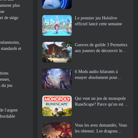
raiment plus
que
et de siège
Le premier jeu Hololive
officiel lancé cette semaine
, néanmoins,
Guerres de guilde 3 Permettra
 standards et
aux joueurs de découvrir le
monde de la Tyrie avant le
réveil des dragons anciens
6 Mods audio hilarants à
tions
essayer absolument pour
enses,
Marvel Rivals
s du jeu
Qui veut un jeu de monopole
RuneScape? Parce qu'on est en
de l'argent
route
abordable
Vous les avez demandés, Vous
les obtenez. Les dragons
arrivent sur Albion Online