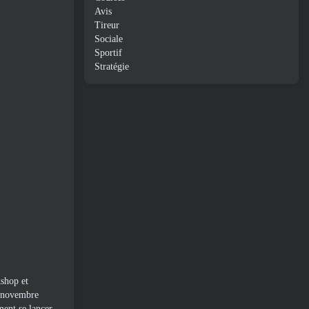
Avis
Tireur
Sociale
Sportif
Stratégie
kshop et
n novembre
ment se lancer