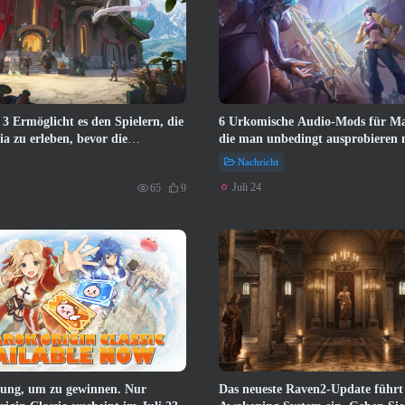
 3 Ermöglicht es den Spielern, die
6 Urkomische Audio-Mods für Mar
ia zu erleben, bevor die
die man unbedingt ausprobieren 
ten erwachten
Nachricht
Juli 24
65
9
lung, um zu gewinnen. Nur
Das neueste Raven2-Update führt 