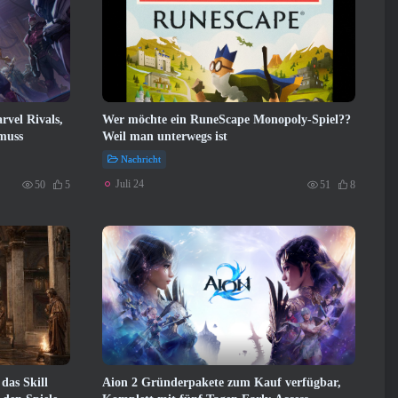
vel Rivals,
Wer möchte ein RuneScape Monopoly-Spiel??
muss
Weil man unterwegs ist
Nachricht
Juli 24
50
5
51
8
das Skill
Aion 2 Gründerpakete zum Kauf verfügbar,