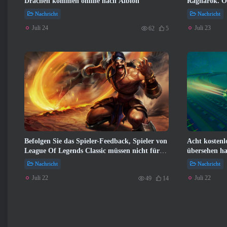
Drachen kommen online nach Albion
Ragnarok. Or
Nachricht
Nachricht
Juli 24
Juli 23
62
5
Befolgen Sie das Spieler-Feedback, Spieler von
Acht kostenlo
League Of Legends Classic müssen nicht für
übersehen ha
klassische Skins bezahlen
Train Fest si
Nachricht
Nachricht
Juli 22
Juli 22
49
14