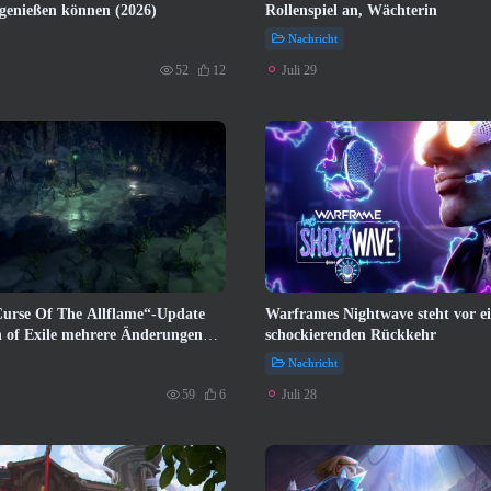
genießen können (2026)
Rollenspiel an, Wächterin
Nachricht
Juli 29
52
12
urse Of The Allflame“-Update
Warframes Nightwave steht vor e
h of Exile mehrere Änderungen
schockierenden Rückkehr
Feedback basieren
Nachricht
Juli 28
59
6