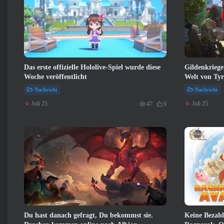
Das erste offizielle Hololive-Spiel wurde diese
Gildenkriege
Woche veröffentlicht
Welt von Tyr
Drachenältes
Nachricht
Nachricht
Juli 25
Juli 25
47
9
Du hast danach gefragt, Du bekommst sie.
Keine Bezah