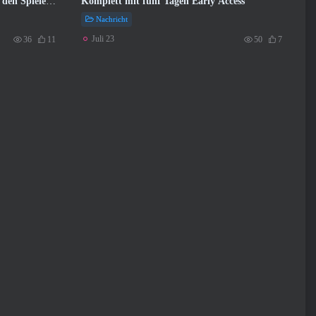
 den Spielern
Komplett mit fünf Tagen Early Access
iten zu
Nachricht
Juli 23
36
11
50
7