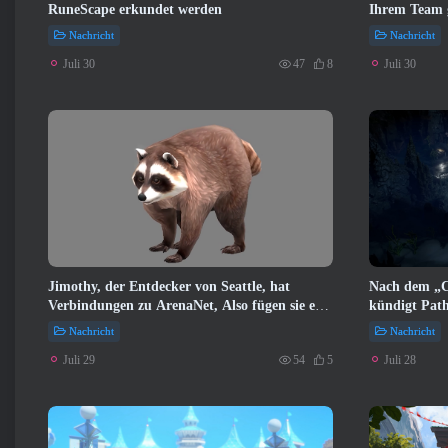
RuneScape erkundet werden
Ihrem Team 
Nachricht
Nachricht
Juli 30
Juli 30
47
8
Jimothy, der Entdecker von Seattle, hat
Nach dem „C
Verbindungen zu ArenaNet, Also fügen sie es
kündigt Pat
natürlich zu Guild Wars hinzu 2
an, die auf 
Nachricht
Nachricht
Juli 29
Juli 28
54
5