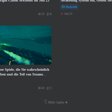
igin Classic erscheint im Juli 23
Awakening System ein, Geben Sie
mehr Möglichkeiten, ihre Fähigke
Nachricht
verbessern
Juli 23
31
8
se Spiele, die Sie wahrscheinlich
ben und die Teil von Steams
nd
43
5
👇 Mehr laden ➕