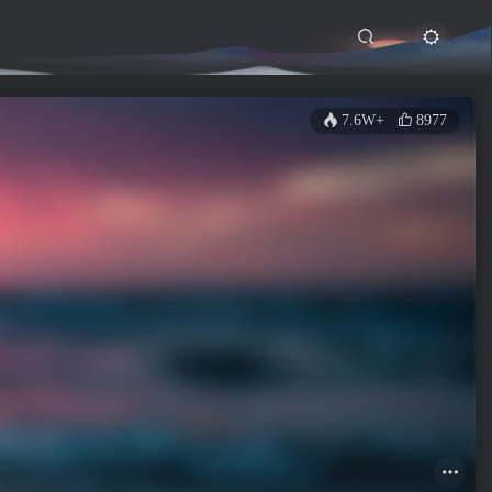
7.6W+
8977