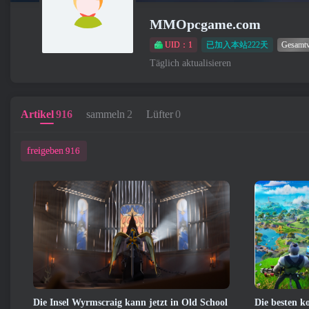
MMOpcgame.com
UID：1
已加入本站222天
Gesamt
Täglich aktualisieren
Artikel
916
sammeln
2
Lüfter
0
freigeben
916
Die Insel Wyrmscraig kann jetzt in Old School
Die besten ko