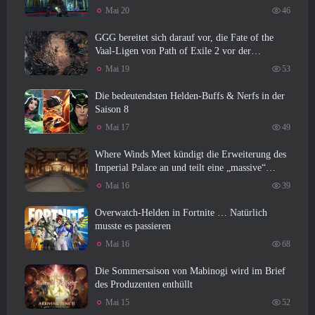
Mai 20
46
GGG bereitet sich darauf vor, die Fate of the
Vaal-Ligen von Path of Exile 2 vor der
Veröffentlichung von Return Of The Ancients zu
Mai 19
53
verschieben
Die bedeutendsten Helden-Buffs & Nerfs in der
Saison 8
Mai 17
49
Where Winds Meet kündigt die Erweiterung des
Imperial Palace an und teilt eine „massive“
Content-Roadmap mit
Mai 16
39
Overwatch-Helden in Fortnite … Natürlich
musste es passieren
Mai 16
68
Die Sommersaison von Mabinogi wird im Brief
des Produzenten enthüllt
Mai 15
52