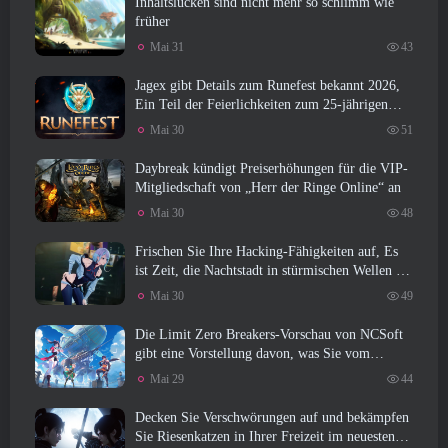
Inhaltslücken sind nicht mehr so ​​schlimm wie
früher
Mai 31
43
Jagex gibt Details zum Runefest bekannt 2026,
Ein Teil der Feierlichkeiten zum 25-jährigen
Jubiläum von RuneScape IP
Mai 30
51
Daybreak kündigt Preiserhöhungen für die VIP-
Mitgliedschaft von „Herr der Ringe Online“ an
Mai 30
48
Frischen Sie Ihre Hacking-Fähigkeiten auf, Es
ist Zeit, die Nachtstadt in stürmischen Wellen zu
erkunden
Mai 30
49
Die Limit Zero Breakers-Vorschau von NCSoft
gibt eine Vorstellung davon, was Sie vom
bevorstehenden Prologue-Test erwarten können
Mai 29
44
Decken Sie Verschwörungen auf und bekämpfen
Sie Riesenkatzen in Ihrer Freizeit im neuesten