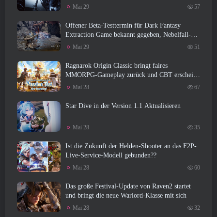
Update von Where Winds Meet
Mai 29
57
Offener Beta-Testtermin für Dark Fantasy
Extraction Game bekannt gegeben, Nebelfall-
Jäger
Mai 29
51
Ragnarok Origin Classic bringt faires
MMORPG-Gameplay zurück und CBT erscheint
im Juni 4
Mai 28
67
Star Dive in der Version 1.1 Aktualisieren
Mai 28
35
Ist die Zukunft der Helden-Shooter an das F2P-
Live-Service-Modell gebunden??
Mai 28
60
Das große Festival-Update von Raven2 startet
und bringt die neue Warlord-Klasse mit sich
Mai 28
32