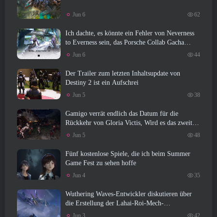
Jun 6
62
Ich dachte, es könnte ein Fehler von Neverness
to Everness sein, das Porsche Collab Gacha
Event so früh zu veranstalten, Aber ich habe
Jun 6
44
mich geirrt
Der Trailer zum letzten Inhaltsupdate von
Destiny 2 ist ein Aufschrei
Jun 5
38
Gamigo verrät endlich das Datum für die
Rückkehr von Gloria Victis, Wird es das zweite
Mal überleben??
Jun 5
48
Fünf kostenlose Spiele, die ich beim Summer
Game Fest zu sehen hoffe
Jun 4
35
Wuthering Waves-Entwickler diskutieren über
die Erstellung der Lahai-Roi-Mech-
Kampfsequenz
Jun 3
42