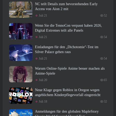
NC teilt Details zum bevorstehenden Early
Access von Aion 2 mit
Juli 21
52
Wenn Sie die TennoCon verpasst haben 2026,
Digital Extremes teilt alle Panels
Juli 21
54
Einladungen für den „Dichotomie“-Test im
Silver Palace gehen raus
Juli 21
54
Warum Online-Spiele Anime besser machen als
Anime-Spiele
Juli 20
65
Neue Klage gegen Roblox in Oregon wegen
angeblichem Kinderpflegevorfall eingereicht
Juli 18
32
Anmeldungen für den globalen MapleStory