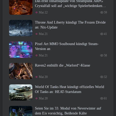
Das erste Inhaltsupdate von Steampunk ARPG
Crystalfall soll auf „wichtige Spielerbedenken“
eingehen
Mai 22
59
Throne And Liberty kündigt The Frozen Divide
an: Nix-Update
Mai 21
41
Pixel Art MMO Soulbound kündigt Steam-
Version an
Mai 21
58
Raven2 enthüllt die „Warlord“-Klasse
Mai 20
32
World Of Tanks Heat kündigt offizielles World
Of Tanks an: HEAT-Startdatum
Mai 20
61
Seien Sie im 33. Modul von Neverwinter auf
dem Eis vorsichtig, Beißende Kälte