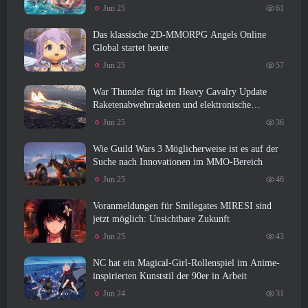
Jun 25
61
Das klassische 2D-MMORPG Angels Online
Global startet heute
Jun 25
57
War Thunder fügt im Heavy Cavalry Update
Raketenabwehrraketen und elektronische
Unterstützungsmaßnahmen hinzu
Jun 25
36
Wie Guild Wars 3 Möglicherweise ist es auf der
Suche nach Innovationen im MMO-Bereich
Jun 25
46
Voranmeldungen für Smilegates MIRESI sind
jetzt möglich: Unsichtbare Zukunft
Jun 25
43
NC hat ein Magical-Girl-Rollenspiel im Anime-
inspirierten Kunststil der 90er in Arbeit
Jun 24
31