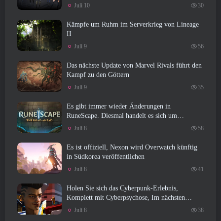
begonnen
Juli 10
30
Kämpfe um Ruhm im Serverkrieg von Lineage
II
Juli 9
56
Das nächste Update von Marvel Rivals führt den
Kampf zu den Göttern
Juli 9
35
Es gibt immer wieder Änderungen in
RuneScape. Diesmal handelt es sich um
Spielerunterkünfte
Juli 8
58
Es ist offiziell, Nexon wird Overwatch künftig
in Südkorea veröffentlichen
Juli 8
41
Holen Sie sich das Cyberpunk-Erlebnis,
Komplett mit Cyberpsychose, Im nächsten
Crossover-Event von Apex Legends
Juli 8
38