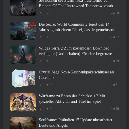
Sie können die Steam Next Fest-Demo von
Embers Of The Uncrowned Tomorrow vorab
herunterladen
Jun 13
39
Die Secret World Community feiert den 14.
Jahrestag mit einem Rätsel, das sie gemeinsam
lösen müssen
Jun 13
57
Wildes Terra 2 Zum kostenlosen Download
verfügbar (Und behalten) Für eine begrenzte
Zeit
Jun 13
29
Crystal Saga Nova-Geschenkpaketschlüssel als
Geschenk
Jun 13
51
Warframe zu Ehren des Schicksals 2 Mit
spezieller Aktivität und Titel im Spiel
Jun 12
38
Soulframes Präludien 15 Update überarbeitet
Beute und Angeln