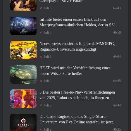
Gameplay in Silver Palace
Juli 3
43
Infinite bietet einen ersten Blick auf den
Meerjungfrauen-ähnlichen Helden, der in SS13
erscheint: Nachlicht
Juli 3
50
Neues browserbasiertes Ragnarok-MMORPG,
Ragnarok-Universum angekündigt
Juli 3
64
HEAT wird mit der Veröffentlichung einer
neuen Wüstenkarte heißer
Juli 2
55
5 Die besten Free-to-Play-Veröffentlichungen
von 2025, Lohnt es sich noch, in ihnen zu
spielen? 2026?
Juli 2
44
Die Game Engine, die das Single-Shard-
Universum von Eve Online antreibt, ist jetzt
Open Source
Juli 2
35