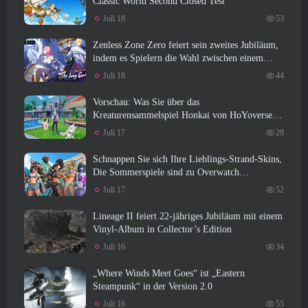
Classic World Second Closed Test
Juli 18
53
Zenless Zone Zero feiert sein zweites Jubiläum,
indem es Spielern die Wahl zwischen einem
kostenlosen S-Rank-Agenten bietet
Juli 18
44
Vorschau: Was Sie über das
Kreaturensammelspiel Honkai von HoYoverse
wissen sollten: Link-Seele
Juli 17
29
Schnappen Sie sich Ihre Lieblings-Strand-Skins,
Die Sommerspiele sind zu Overwatch
zurückgekehrt
Juli 17
52
Lineage II feiert 22-jähriges Jubiläum mit einem
Vinyl-Album in Collector’s Edition
Juli 16
34
„Where Winds Meet Goes“ ist „Eastern
Steampunk“ in der Version 2.0
Juli 16
55