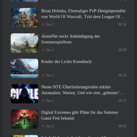
Brian Holinka, Ehemaliger PvP-Designspezialist
von World Of Warcraft, Tritt dem League Of
Legends MMO-Team bei
Jun 3
36
ArenaNet neckt Ankündigung des
Sommerspielfests
Jun 3
38
Kinder des Lichts Kunstbuch
Jun 2
34
Neues NTE-Überlieferungsvideo erklärt
Anomalien, Warten, Und wie eine „geheime“
Organisation alles verfolgt
Jun 2
55
Digital Extremes gibt Pläne für das Summer
Game Fest bekannt
Jun 2
42