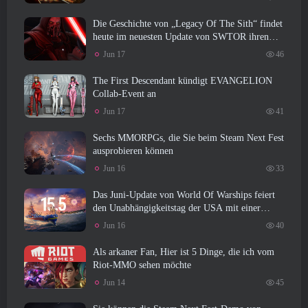
Die Geschichte von „Legacy Of The Sith“ findet
heute im neuesten Update von SWTOR ihren
Abschluss
Jun 17
46
The First Descendant kündigt EVANGELION
Collab-Event an
Jun 17
41
Sechs MMORPGs, die Sie beim Steam Next Fest
ausprobieren können
Jun 16
33
Das Juni-Update von World Of Warships feiert
den Unabhängigkeitstag der USA mit einer
neuen Erzählkampagne
Jun 16
40
Als arkaner Fan, Hier ist 5 Dinge, die ich vom
Riot-MMO sehen möchte
Jun 14
45