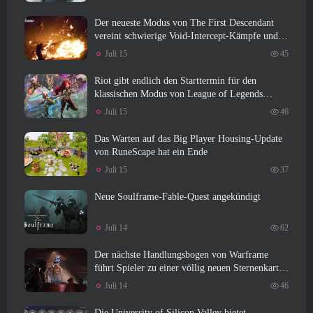
Der neueste Modus von The First Descendant
vereint schwierige Void-Intercept-Kämpfe und
die Tiefen
Juli 15
45
Riot gibt endlich den Starttermin für den
klassischen Modus von League of Legends
bekannt
Juli 15
46
Das Warten auf das Big Player Housing-Update
von RuneScape hat ein Ende
Juli 15
37
Neue Soulframe-Fable-Quest angekündigt
Juli 14
62
Der nächste Handlungsbogen von Warframe
führt Spieler zu einer völlig neuen Sternenkarte,
Das Tau-System
Juli 14
46
Die University of Silicon Valley bietet