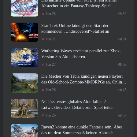
Das nächste Update von NTE ist ein kleiner
Abstecher in ein Fantasy-Tabletop-Spiel
Jun 28
36
Star Trek Online kündigt den Start der
kommenden „Undiscovered“-Staffel an
Jun 27
61
Wuthering Waves erscheint parallel zur Xbox-
Version 3.5 Aktualisieren
Jun 27
68
Die Macher von Tibia kündigen neuen Playtest
des Old-School-Zombie-MMORPGs an, Online
bestehen bleiben
Jun 26
47
NC lässt erstes globales Aion fallen 2
Entwicklervideo, Details zum Spiel teilen
Jun 26
57
Raven2 könnte eine dunkle Fantasie sein, Aber
das tut dem Sommerspaß keinen Abbruch