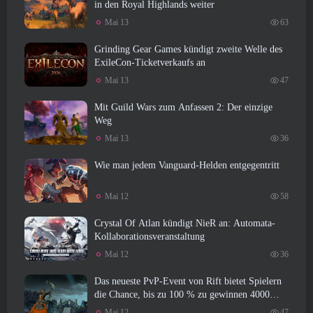
in den Royal Highlands weiter
Mai 13
63
Grinding Gear Games kündigt zweite Welle des
ExileCon-Ticketverkaufs an
Mai 13
47
Mit Guild Wars zum Anfassen 2: Der einzige
Weg
Mai 13
36
Wie man jedem Vanguard-Helden entgegentritt
Mai 12
58
Crystal Of Atlan kündigt NieR an: Automata-
Kollaborationsveranstaltung
Mai 12
36
Das neueste PvP-Event von Rift bietet Spielern
die Chance, bis zu 100 % zu gewinnen 4000
Credits und ein neuer Titel
Mai 12
47