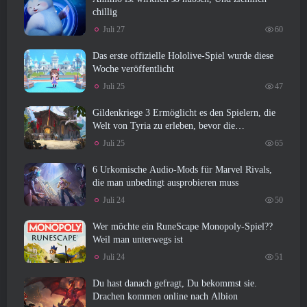
chillig
Juli 27
60
Das erste offizielle Hololive-Spiel wurde diese
Woche veröffentlicht
Juli 25
47
Gildenkriege 3 Ermöglicht es den Spielern, die
Welt von Tyria zu erleben, bevor die
Drachenältesten erwachten
Juli 25
65
6 Urkomische Audio-Mods für Marvel Rivals,
die man unbedingt ausprobieren muss
Juli 24
50
Wer möchte ein RuneScape Monopoly-Spiel??
Weil man unterwegs ist
Juli 24
51
Du hast danach gefragt, Du bekommst sie.
Drachen kommen online nach Albion