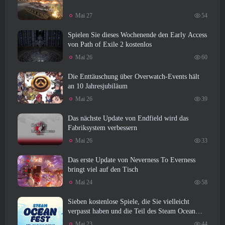
Mai 27
54
Spielen Sie dieses Wochenende den Early Access
von Path of Exile 2 kostenlos
Mai 26
60
Die Enttäuschung über Overwatch-Events hält
an 10 Jahresjubiläum
Mai 26
39
Das nächste Update von Endfield wird das
Fabriksystem verbessern
Mai 26
33
Das erste Update von Neverness To Everness
bringt viel auf den Tisch
Mai 24
58
Sieben kostenlose Spiele, die Sie vielleicht
verpasst haben und die Teil des Steam Ocean
Fest sind
Mai 23
44