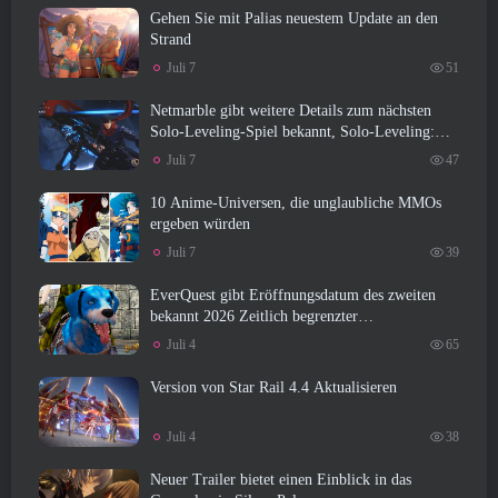
Gehen Sie mit Palias neuestem Update an den
Strand
Juli 7
51
Netmarble gibt weitere Details zum nächsten
Solo-Leveling-Spiel bekannt, Solo-Leveling:
KARMA auf der Anime Expo
Juli 7
47
10 Anime-Universen, die unglaubliche MMOs
ergeben würden
Juli 7
39
EverQuest gibt Eröffnungsdatum des zweiten
bekannt 2026 Zeitlich begrenzter
Erweiterungsserver
Juli 4
65
Version von Star Rail 4.4 Aktualisieren
Juli 4
38
Neuer Trailer bietet einen Einblick in das