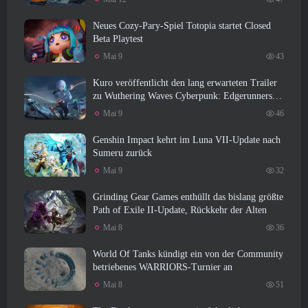
Neues Cozy-Pary-Spiel Totopia startet Closed
Beta Playtest
Mai 9
43
Kuro veröffentlicht den lang erwarteten Trailer
zu Wuthering Waves Cyberpunk: Edgerunners
Crossover
Mai 9
46
Genshin Impact kehrt im Luna VII-Update nach
Sumeru zurück
Mai 9
32
Grinding Gear Games enthüllt das bislang größte
Path of Exile II-Update, Rückkehr der Alten
Mai 8
36
World Of Tanks kündigt ein von der Community
betriebenes WARRIORS-Turnier an
Mai 8
51