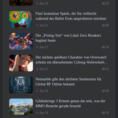
Jun 12
35
Fünf kostenlose Spiele, die Sie vielleicht
während des Bullet Fests ausprobieren möchten
Jun 12
45
Der „Prolog-Test“ von Limit Zero Breakers
beginnt heute
Jun 11
34
Der nächste spielbare Charakter von Overwatch
scheint ein überarbeiteter Cyborg-Verbrecherboss
zu sein
Jun 11
53
Netmarble gibt den nächsten Starttermin für
Global RF Online bekannt
Jun 10
49
Gildenkriege 3 Könnte genau das sein, was die
MMO-Branche gerade braucht
Jun 10
55