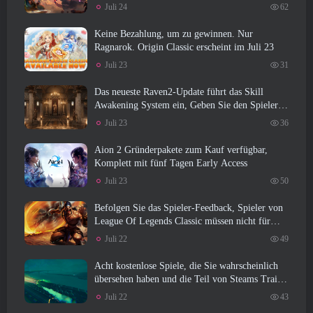
Juli 24
62
Keine Bezahlung, um zu gewinnen. Nur
Ragnarok. Origin Classic erscheint im Juli 23
Juli 23
31
Das neueste Raven2-Update führt das Skill
Awakening System ein, Geben Sie den Spielern
mehr Möglichkeiten, ihre Fähigkeiten zu
Juli 23
36
verbessern
Aion 2 Gründerpakete zum Kauf verfügbar,
Komplett mit fünf Tagen Early Access
Juli 23
50
Befolgen Sie das Spieler-Feedback, Spieler von
League Of Legends Classic müssen nicht für
klassische Skins bezahlen
Juli 22
49
Acht kostenlose Spiele, die Sie wahrscheinlich
übersehen haben und die Teil von Steams Train
Fest sind
Juli 22
43