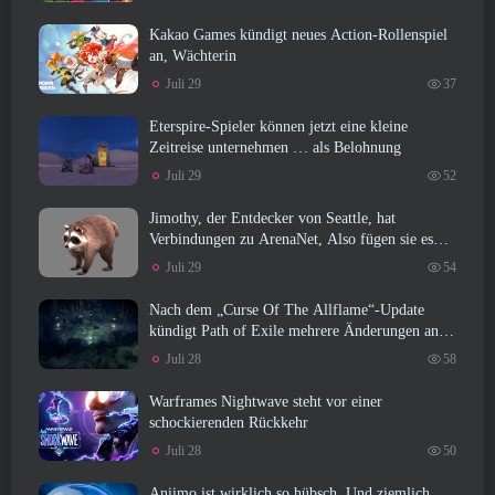
Kakao Games kündigt neues Action-Rollenspiel
an, Wächterin
Juli 29
37
Eterspire-Spieler können jetzt eine kleine
Zeitreise unternehmen … als Belohnung
Juli 29
52
Jimothy, der Entdecker von Seattle, hat
Verbindungen zu ArenaNet, Also fügen sie es
natürlich zu Guild Wars hinzu 2
Juli 29
54
Nach dem „Curse Of The Allflame“-Update
kündigt Path of Exile mehrere Änderungen an,
die auf Feedback basieren
Juli 28
58
Warframes Nightwave steht vor einer
schockierenden Rückkehr
Juli 28
50
Aniimo ist wirklich so hübsch, Und ziemlich