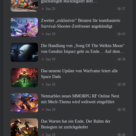
glückseligen Rückzugsort dort
wiederherzustellen, wo sich die Winde treffen
Jun 20
37
Zweiter „exklusiver“ Betatest für teambasierte
Survival-Shooter-Zeitfresser angekündigt
Jun 19
45
Die Handlung von „Song Of The Welkin Moon“
von Genshin Impact geht zu Ende… Auf dem
Mond
Jun 19
28
Das neueste Update von Warframe feiert alle
Space Dads
Jun 18
38
Netmarbles neues MMORPG RF Online Next
mit Mech-Thema wird weltweit eingeführt
Jun 18
50
Das Warten hat ein Ende, Der Ruhm der
Besiegten ist zurückgekehrt
Jun 18
40