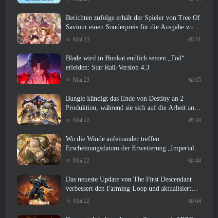
Berichten zufolge erhält der Spieler von Tree Of
Saviour einen Sonderpreis für die Ausgabe von
100.000 US-Dollar im Spiel
Mai 23
51
Blade wird in Honkai endlich seinen „Tod“
erleiden: Star Rail-Version 4.3
Mai 23
65
Bungie kündigt das Ende von Destiny an 2
Produktion, während sie sich auf die Arbeit an
neuen Projekten vorbereiten
Mai 22
34
Wo die Winde aufeinander treffen:
Erscheinungsdatum der Erweiterung „Imperial
Palace“ bekannt gegeben
Mai 22
44
Das neueste Update von The First Descendant
verbessert den Farming-Loop und aktualisiert
den Onslaught-Modus
Mai 22
64