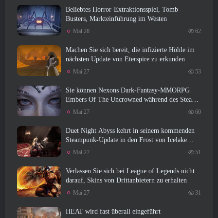
Beliebtes Horror-Extraktionsspiel, Tomb
Busters, Markteinführung im Westen
Mai 28
62
Machen Sie sich bereit, die infizierte Höhle im
nächsten Update von Eterspire zu erkunden
Mai 27
53
Sie können Nexons Dark-Fantasy-MMORPG
Embers Of The Uncrowned während des Steam
Next Fest ausprobieren
Mai 27
60
Duet Night Abyss kehrt in seinem kommenden
Steampunk-Update in den Frost von Icelake
zurück
Mai 27
51
Verlassen Sie sich bei League of Legends nicht
darauf, Skins von Drittanbietern zu erhalten
Mai 27
31
HEAT wird fast überall eingeführt