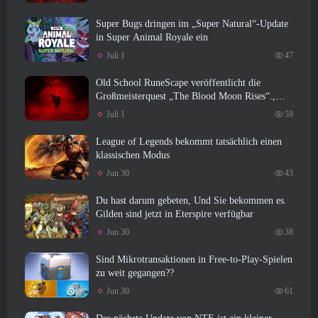
Super Bugs dringen im „Super Natural“-Update
in Super Animal Royale ein
Juli 1
47
Old School RuneScape veröffentlicht die
Großmeisterquest „The Blood Moon Rises“.,
Eine 20-jährige Questreihe geht zu Ende
Juli 1
59
League of Legends bekommt tatsächlich einen
klassischen Modus
Jun 30
43
Du hast darum gebeten, Und Sie bekommen es.
Gilden sind jetzt in Eterspire verfügbar
Jun 30
38
Sind Mikrotransaktionen in Free-to-Play-Spielen
zu weit gegangen??
Jun 30
61