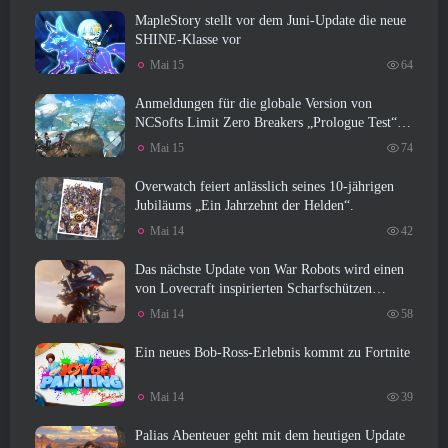
MapleStory stellt vor dem Juni-Update die neue
SHINE-Klasse vor
Mai 15
64
Anmeldungen für die globale Version von
NCSofts Limit Zero Breakers „Prologue Test“
sind im Gange
Mai 15
74
Overwatch feiert anlässlich seines 10-jährigen
Jubiläums „Ein Jahrzehnt der Helden“.
Mai 14
42
Das nächste Update von War Robots wird einen
von Lovecraft inspirierten Scharfschützen
vorstellen
Mai 14
58
Ein neues Bob-Ross-Erlebnis kommt zu Fortnite
Mai 14
39
Palias Abenteuer geht mit dem heutigen Update