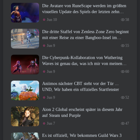
Die Avatare von RuneScape werden im größten
visuellen Update des Spiels der letzten zehn
Jahre überarbeitet
Jun 10
58
Die dritte Staffel von Zenless Zone Zero beginnt
mit einer Reise zu einer Bangboo-Insel im
Himmel, Und zur Steam-Plattform
Jun 9
55
Die Cyberpunk-Kollaboration von Wuthering
Waves ist genau das, was ich mir von meinen
Videospiel-Crossover-Events erwarte
Jun 9
60
Aniimos nächster CBT steht vor der Tür ...
UND, Wir haben ein offizielles Startfenster
Jun 9
52
Aion 2 Global erscheint später in diesem Jahr
auf Steam und Purple
Jun 7
47
Es ist offiziell, Wir bekommen Guild Wars 3