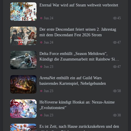
Eternal War wird auf Steam weltweit verbreitet
Jun 24
45
Der erste Descendant feiert seinen 2. Jahrestag
mit dem Descendant Fest 2026 Strom
Jun 24
47
Delta Force enthüllt „Season Meltdown“,
Kündigt die Zusammenarbeit mit Rainbow Six
Siege an
Jun 23
47
ArenaNet enthüllt ein auf Guild Wars
basierendes Kartenspiel, Nebelgebunden
Jun 23
58
HoYoverse kündigt Honkai an: Nexus-Anime
„Evolutionstest“
Jun 23
38
Es ist Zeit, nach Hause zurückzukehren und den