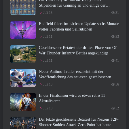
Stipendien für Gaming an und einige der
Anforderungen sind interessant
Juli 13
31
Endfield feiert im nächsten Update sechs Monate
voller Fabriken und Seilrutschen
Juli 11
33
Geschlossener Betatest der dritten Phase von Of
War Thunder Infantry Battles angekündigt
Juli 11
41
Neuer Aniimo-Trailer erscheint mit der
Veröffentlichung des neuesten geschlossenen
Betatests
Juli 10
56
In der Finalsaison wird es etwas retro 11
Aktualisieren
Juli 10
52
Der letzte geschlossene Betatest für Nexons F2P-
Shooter Sudden Attack Zero Point hat heute