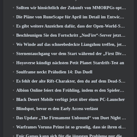
Sollten wir hinsichtlich der Zukunft von MMORPGs optimistisch sein??
Die Pläne von RuneScape für April im Detail im Entwicklervideo
Es gibt weitere Anzeichen dafür, dass der Open-World-Shooter StarCraft eine echte Sache sein könnte
Beschleunigen Sie den Fortschritt „NosFire“-Server jetzt in NosTale verfügbar
Wo Winde auf das schneebedeckte Liangzhou treffen, jetzt mit der Veröffentlichung der Version verfügbar 1.5
Sternentauchgang vor dem Start während der „First Dive Show“
Hoyoverse kündigt nächsten Petit Planet Stardrift-Test an
Soulframe neckt Präludien 14: Das Duell
Es fehlt der alte Rift-Charakter, den du auf dem Dead-Server zurückgelassen hast? Gamigo hat eine Lösung dafür
Albion Online feiert den Frühling, indem es den Spielern ein süßes Hasen-Reittier anbietet
Black Desert Mobile verfügt jetzt über einen PC-Launcher
Blindspot, bevor es den Early Access verlässt
Das Update „The Firmament Unbound“ von Duet Night Abyss schließt die Geschichte von Huaxu ab
Warframes Voruna Prime ist so gruselig, dass sie ihren eigenen Red-Band-Trailer bekommen hat
Epic Games kann sich für die jüngsten Probleme nur die Schuld geben