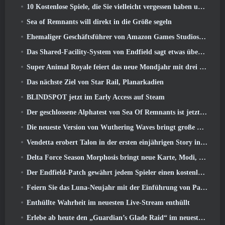
10 Kostenlose Spiele, die Sie vielleicht vergessen haben und die am PvP-Fest von Steam teilnehmen
Sea of ​​Remnants will direkt in die Größe segeln
Ehemaliger Geschäftsführer von Amazon Games Studios übernimmt die Leitung des westlichen Verlagswesens von Aion 2
Das Shared-Facility-System von Endfield sagt etwas über Spieler aus
Super Animal Royale feiert das neue Mondjahr mit drei Wochen voller Super-Pferde-Events
Das nächste Ziel von Star Rail, Planarkadien
BLINDSPOT jetzt im Early Access auf Steam
Der geschlossene Alphatest von Sea Of Remnants ist jetzt live
Die neueste Version von Wuthering Waves bringt große Lore-Drops und QoL-Änderungen
Vendetta erobert Talon in der ersten einjährigen Story in Overwatch zurück (Keine „2“, Blizzard lässt das fallen)
Delta Force Season Morphosis bringt neue Karte, Modi, Und von Spielern gewünschte Verbesserungen
Der Endfield-Patch gewährt jedem Spieler einen kostenlosen Sechs-Sterne-Charakter seiner Wahl
Feiern Sie das Luna-Neujahr mit der Einführung von Palia’s Winter Wonder: Riffrocin‘ Neujahrs-Update
Enthüllte Wahrheit im neuesten Live-Stream enthüllt
Erlebe ab heute den „Guardian’s Glade Raid“ im neuesten Update von Guild Wars 2