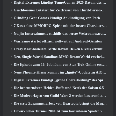
Digital Extremes kündigt TennoCon an 2026 Datum des Ticketverkaufs
Geschlossener Betatest für Zeitfresser von Third-Person-Shootern angekündigt
Grinding Gear Games kündigt Ankündigung von Path Of Exile an
7 Kostenlose MMORPG-Spiele mit der besten Charakteranpassung
Gaijin Entertainment enthüllt das „erste Weltraumextraktions-Actionspiel“ Star Wrath
Warframe startet offiziell weltweit auf Android-Geräten
Crazy Kart-basiertes Battle Royale DeGen Rivals vereint all die Dinge, von denen Sie wahrscheinlich nicht wussten, dass Sie sie kombiniert haben wollten
Neu, Single-World-Sandbox-MMO DreamWorld erscheint im Early Access auf Steam
Die Episode zum 16. Jubiläum von Star Trek Online erscheint als Teil des „Corruption“-Updates
Neue Phoenix-Klasse kommt im „Ignite“-Update zu AION Classic EU
Digital Extremes kündigt „große Überarbeitung“ des Spielerfortschrittssystems von Soulframe an
Die bedeutendsten Helden-Buffs und Nerfs der Saison 6.5
Die Modevorlagen von Guild Wars 2 werden basierend auf dem Feedback der Spieler überarbeitet
Die erste Zusammenarbeit von Heartopia bringt die Magie der Freundschaft meines kleinen Ponys
Unwirkliches Turnier 2004 Ist zum kostenlosen Spielen verfügbar und Epic wird niemanden deswegen verklagen