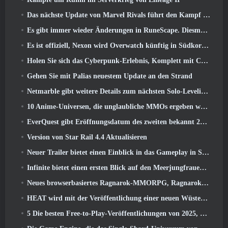
Das nächste Update von Marvel Rivals führt den Kampf zu den Göttern
Es gibt immer wieder Änderungen in RuneScape. Diesmal handelt es sich um Spielerunterkünfte
Es ist offiziell, Nexon wird Overwatch künftig in Südkorea veröffentlichen
Holen Sie sich das Cyberpunk-Erlebnis, Komplett mit Cyberpsychose, Im nächsten Crossover-Event von Apex Legends
Gehen Sie mit Palias neuestem Update an den Strand
Netmarble gibt weitere Details zum nächsten Solo-Leveling-Spiel bekannt, Solo-Leveling: KARMA auf der Anime Expo
10 Anime-Universen, die unglaubliche MMOs ergeben würden
EverQuest gibt Eröffnungsdatum des zweiten bekannt 2026 Zeitlich begrenzter Erweiterungsserver
Version von Star Rail 4.4 Aktualisieren
Neuer Trailer bietet einen Einblick in das Gameplay in Silver Palace
Infinite bietet einen ersten Blick auf den Meerjungfrauen-ähnlichen Helden, der in SS13 erscheint: Nachlicht
Neues browserbasiertes Ragnarok-MMORPG, Ragnarok-Universum angekündigt
HEAT wird mit der Veröffentlichung einer neuen Wüstenkarte heißer
5 Die besten Free-to-Play-Veröffentlichungen von 2025, Lohnt es sich noch, in ihnen zu spielen? 2026?