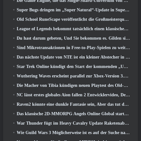
Die Game Engine, die das Single-Shard-Universum von Eve Online antreibt, ist jetzt Open Source
Super Bugs dringen im „Super Natural“-Update in Super Animal Royale ein
Old School RuneScape veröffentlicht die Großmeisterquest „The Blood Moon Rises“., Eine 20-jährige Questreihe geht zu Ende
League of Legends bekommt tatsächlich einen klassischen Modus
Du hast darum gebeten, Und Sie bekommen es. Gilden sind jetzt in Eterspire verfügbar
Sind Mikrotransaktionen in Free-to-Play-Spielen zu weit gegangen??
Das nächste Update von NTE ist ein kleiner Abstecher in ein Fantasy-Tabletop-Spiel
Star Trek Online kündigt den Start der kommenden „Undiscovered“-Staffel an
Wuthering Waves erscheint parallel zur Xbox-Version 3.5 Aktualisieren
Die Macher von Tibia kündigen neuen Playtest des Old-School-Zombie-MMORPGs an, Online bestehen bleiben
NC lässt erstes globales Aion fallen 2 Entwicklervideo, Details zum Spiel teilen
Raven2 könnte eine dunkle Fantasie sein, Aber das tut dem Sommerspaß keinen Abbruch
Das klassische 2D-MMORPG Angels Online Global startet heute
War Thunder fügt im Heavy Cavalry Update Raketenabwehrraketen und elektronische Unterstützungsmaßnahmen hinzu
Wie Guild Wars 3 Möglicherweise ist es auf der Suche nach Innovationen im MMO-Bereich