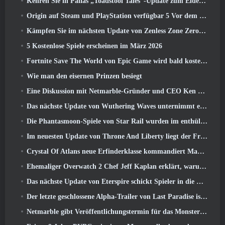
Kehren Sie in Palias „Toadstool Tales“-Update zum Elderwood zurück
Origin auf Steam und PlayStation verfügbar 5 Vor dem März 23 Start
Kämpfen Sie im nächsten Update von Zenless Zone Zero um Ruhm im Hollow-Champion-Wettbewerb von New Eridu
5 Kostenlose Spiele erscheinen im März 2026
Fortnite Save The World von Epic Game wird bald kostenlos spielbar sein
Wie man den eisernen Prinzen besiegt
Eine Diskussion mit Netmarble-Gründer und CEO Ken Kim über MONGIL: Sternentauchen
Das nächste Update von Wuthering Waves unternimmt eine Reise zur „dunklen Seite“
Die Phantasmoon-Spiele von Star Rail wurden im enthüllt 4.1 Sonderprogramm
Im neuesten Update von Throne And Liberty liegt der Frühling in der Luft
Crystal Of Atlans neue Erfinderklasse kommandiert Magitech-Mechs im Kampf
Ehemaliger Overwatch 2 Chef Jeff Kaplan erklärt, warum er Blizzard zugelassen hat
Das nächste Update von Eterspire schickt Spieler in die Zwergenminen
Der letzte geschlossene Alpha-Trailer von Last Paradise ist ein kleines, aber erschreckendes Kunstwerk
Netmarble gibt Veröffentlichungstermin für das Monsterzähmungs-Action-Rollenspiel Mongil bekannt: Sternentauchen