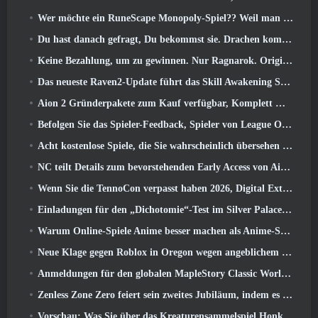
Wer möchte ein RuneScape Monopoly-Spiel?? Weil man unterwegs ist
Du hast danach gefragt, Du bekommst sie. Drachen kommen online nach Albion
Keine Bezahlung, um zu gewinnen. Nur Ragnarok. Origin Classic erscheint im Juli 23
Das neueste Raven2-Update führt das Skill Awakening System ein, Geben Sie den Spielern mehr Möglichkeiten, ihre Fähigkeiten zu verbessern
Aion 2 Gründerpakete zum Kauf verfügbar, Komplett mit fünf Tagen Early Access
Befolgen Sie das Spieler-Feedback, Spieler von League Of Legends Classic müssen nicht für klassische Skins bezahlen
Acht kostenlose Spiele, die Sie wahrscheinlich übersehen haben und die Teil von Steams Train Fest sind
NC teilt Details zum bevorstehenden Early Access von Aion 2 mit
Wenn Sie die TennoCon verpasst haben 2026, Digital Extremes teilt alle Panels
Einladungen für den „Dichotomie“-Test im Silver Palace gehen raus
Warum Online-Spiele Anime besser machen als Anime-Spiele
Neue Klage gegen Roblox in Oregon wegen angeblichem Kinderpflegevorfall eingereicht
Anmeldungen für den globalen MapleStory Classic World Second Closed Test
Zenless Zone Zero feiert sein zweites Jubiläum, indem es Spielern die Wahl zwischen einem kostenlosen S-Rank-Agenten bietet
Vorschau: Was Sie über das Kreaturensammelspiel Honkai von HoYoverse wissen sollten: Link-Seele