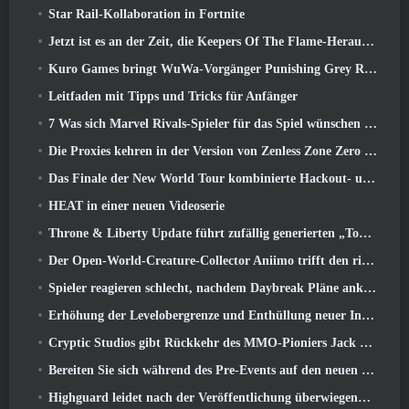
Star Rail-Kollaboration in Fortnite
Jetzt ist es an der Zeit, die Keepers Of The Flame-Herausforderungen in Path of Exile während Legacy Of Phrecia zu meistern
Kuro Games bringt WuWa-Vorgänger Punishing Grey Raven auf Steam
Leitfaden mit Tipps und Tricks für Anfänger
7 Was sich Marvel Rivals-Spieler für das Spiel wünschen 2026
Die Proxies kehren in der Version von Zenless Zone Zero endlich nach Hause in die Sixth Street zurück 2.6 Aktualisieren
Das Finale der New World Tour kombinierte Hackout- und Orbitallaser
HEAT in einer neuen Videoserie
Throne & Liberty Update führt zufällig generierten „Tower of Greed“ ein
Der Open-World-Creature-Collector Aniimo trifft den richtigen Ton
Spieler reagieren schlecht, nachdem Daybreak Pläne ankündigt, Roadmaps für EverQuest und EQ2 zu überspringen
Erhöhung der Levelobergrenze und Enthüllung neuer Inhalte in Phantasy Star Online 2: NGS Headline Wave Stream
Cryptic Studios gibt Rückkehr des MMO-Pioniers Jack Emmert als CEO bekannt
Bereiten Sie sich während des Pre-Events auf den neuen Speed-Server von MU Online vor
Highguard leidet nach der Veröffentlichung überwiegend unter negativen Bewertungen