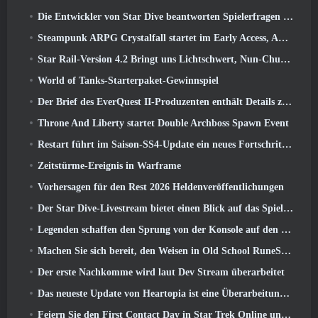
Die Entwickler von Star Dive beantworten Spielerfragen im Überraschungs-Livestream
Steampunk ARPG Crystalfall startet im Early Access, Aber nicht ohne ein paar Macken
Star Rail-Version 4.2 Bringt uns Lichtschwert, Nun-Chuck, Schlagzeuger-Wegbereiter und ein Emanator der Hochstimmung
World of Tanks-Starterpaket-Gewinnspiel
Der Brief des EverQuest II-Produzenten enthält Details zum Time-Locked-Erweiterungsserver
Throne And Liberty startet Double Archboss Spawn Event
Restart führt im Saison-SS4-Update ein neues Fortschrittssystem ein
Zeitstürme-Ereignis in Warframe
Vorhersagen für den Rest 2026 Heldenveröffentlichungen
Der Star Dive-Livestream bietet einen Blick auf das Spiel in Aktion vor der Veröffentlichung
Legenden schaffen den Sprung von der Konsole auf den PC
Machen Sie sich bereit, den Weisen in Old School RuneScape’s Leagues VI aus dem Käfig zu retten: Dämonische Pakte
Der erste Nachkomme wird laut Dev Stream überarbeitet
Das neueste Update von Heartopia ist eine Überarbeitung im Alice-im-Wunderland-Stil
Feiern Sie den First Contact Day in Star Trek Online und sichern Sie sich eine neue Version des Nobel Intel Battlecruiser