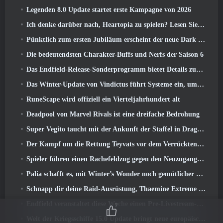
Legenden 8.0 Update startet erste Kampagne von 2026
Ich denke darüber nach, Heartopia zu spielen? Lesen Sie dies zuerst
Pünktlich zum ersten Jubiläum erscheint der neue Dark Lancer von Blade & Soul Neo
Die bedeutendsten Charakter-Buffs und Nerfs der Saison 6
Das Endfield-Release-Sonderprogramm bietet Details zum Monetarisierungssystem des Spiels
Das Winter-Update von Vindictus führt Systeme ein, um den Spielern den Fortschritt zu erleichtern
RuneScape wird offiziell ein Vierteljahrhundert alt
Deadpool von Marvel Rivals ist eine dreifache Bedrohung
Super Vegito taucht mit der Ankunft der Staffel in Dragon Ball Gekishin Squadra auf 3
Der Kampf um die Rettung Teyvats vor dem Verrückten Dottore beginnt heute in Genshin Impact
Spieler führen einen Rachefeldzug gegen den Neuzugang von Overwatch
Palia schafft es, mit Winter’s Wonder noch gemütlicher zu werden: Snowbound Sanctuary-Update
Schnapp dir deine Raid-Ausrüstung, Thaemine Extreme erscheint morgen in Lost Ark
Endfield veranstaltet diese Woche einen Pre-Livestream-Livestream
7
Welt der Kriegsschiffe 15.0 Update bringt neue europäische Schlachtschiffe, Eine Commander-Kollaboration und mehr