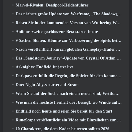
Marvel-Rivalen: Deadpool-Heldenführer
Das nächste große Update von Warframe, „The Shadowgrapher“ erscheint im März
Reisen Sie in der kommenden Version von Wuthering Waves in die verschneiten Länder der Roya Frostlands 3.1
Aniimos zweite geschlossene Beta startet heute
9 Sachen Skaten. Könnte zur Verbesserung des Spiels beitragen 2026
Nexon veröffentlicht kurzen globalen Gameplay-Trailer zu MapleStory Classic World
Das „Sandstorm Journey“-Update von Crystal Of Atlan erhöht die Levelobergrenze auf 70
Arknights: Endfield ist jetzt live
Darkpaw enthüllt die Regeln, die Spieler für den kommenden Frostreaver-Server von EverQuest gewählt haben
Duet Night Abyss startet auf Steam
Wenn Sie auf der Suche nach einem neuen sind, Wettkampfsportspiel, Der geschlossene Betatest von Freestyle Football 2 Ist auf dem Weg
Wie man die höchste Freiheit dort besiegt, wo Winde aufeinander treffen
Endfield noch heute und seien Sie bereit für den Start
RuneScape veröffentlicht ein Video mit Einzelheiten zur „ehrgeizigen Reihe von Inhaltsaktualisierungen“
10 Charaktere, die dem Kader beitreten sollten 2026