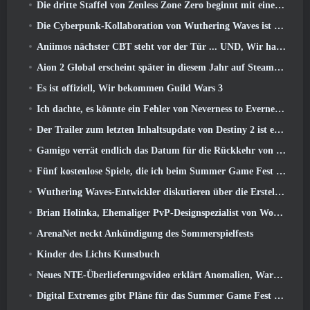
Die dritte Staffel von Zenless Zone Zero beginnt mit einer Reise zu einer Bangboo-Insel im Himmel, Und zur Steam-Plattform
Die Cyberpunk-Kollaboration von Wuthering Waves ist genau das, was ich mir von meinen Videospiel-Crossover-Events erwarte
Aniimos nächster CBT steht vor der Tür ... UND, Wir haben ein offizielles Startfenster
Aion 2 Global erscheint später in diesem Jahr auf Steam und Purple
Es ist offiziell, Wir bekommen Guild Wars 3
Ich dachte, es könnte ein Fehler von Neverness to Everness sein, das Porsche Collab Gacha Event so früh zu veranstalten, Aber ich habe mich geirrt
Der Trailer zum letzten Inhaltsupdate von Destiny 2 ist ein Aufschrei
Gamigo verrät endlich das Datum für die Rückkehr von Gloria Victis, Wird es das zweite Mal überleben??
Fünf kostenlose Spiele, die ich beim Summer Game Fest zu sehen hoffe
Wuthering Waves-Entwickler diskutieren über die Erstellung der Lahai-Roi-Mech-Kampfsequenz
Brian Holinka, Ehemaliger PvP-Designspezialist von World Of Warcraft, Tritt dem League Of Legends MMO-Team bei
ArenaNet neckt Ankündigung des Sommerspielfests
Kinder des Lichts Kunstbuch
Neues NTE-Überlieferungsvideo erklärt Anomalien, Warten, Und wie eine „geheime“ Organisation alles verfolgt
Digital Extremes gibt Pläne für das Summer Game Fest bekannt