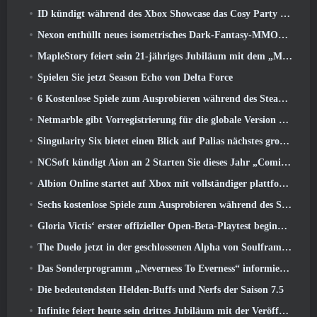
ID kündigt während des Xbox Showcase das Cosy Party Platformer-Spiel Totopia an, Startet Beta-Rekrutierung
Nexon enthüllt neues isometrisches Dark-Fantasy-MMORPG, Glut der Ungekrönten
MapleStory feiert sein 21-jähriges Jubiläum mit dem „Maple University Event“
Spielen Sie jetzt Season Echo von Delta Force
6 Kostenlose Spiele zum Ausprobieren während des Steam Medieval Fest
Netmarble gibt Vorregistrierung für die globale Version des Sci-Fi-MMORPG RF Online Next bekannt
Singularity Six bietet einen Blick auf Palias nächstes großes Update The Royal Highlands
NCSoft kündigt Aion an 2 Starten Sie dieses Jahr „Coming West“.
Albion Online startet auf Xbox mit vollständiger plattformübergreifender Wiedergabe
Sechs kostenlose Spiele zum Ausprobieren während des Steam Medieval Fest
Gloria Victis‘ erster offizieller Open-Beta-Playtest beginnt heute
The Duelo jetzt in der geschlossenen Alpha von Soulframe verfügbar
Das Sonderprogramm „Neverness To Everness“ informiert Spieler darüber, was sie bei der Veröffentlichung erwartet
Die bedeutendsten Helden-Buffs und Nerfs der Saison 7.5
Infinite feiert heute sein drittes Jubiläum mit der Veröffentlichung von SS12 Lunaria