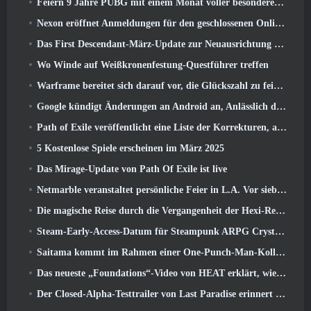
Feiern 9 Jahre PUBG mit einem Monat voller besonderer Aktivitäten
Nexon eröffnet Anmeldungen für den geschlossenen Online-Test von MapleStory Classic World im April
Das First Descendant-März-Update zur Neuausrichtung von Sharen und zur Einführung neuer Inhalte
Wo Winde auf Weißkronenfestung-Questführer treffen
Warframe bereitet sich darauf vor, die Glückszahl zu feiern 13 Mit Jubiläumsveranstaltungen
Google kündigt Änderungen an Android an, Anlässlich der Rückkehr von Fortnite in den Play Store
Path of Exile veröffentlicht eine Liste der Korrekturen, an denen nach dem Start von Mirage gearbeitet wird
5 Kostenlose Spiele erscheinen im März 2025
Das Mirage-Update von Path Of Exile ist live
Netmarble veranstaltet persönliche Feier in L.A. Vor sieben Todsünden: Origin-Start
Die magische Reise durch die Vergangenheit der Hexi-Region beginnt dort, wo heute Winde aufeinander treffen
Steam-Early-Access-Datum für Steampunk ARPG Crystalfall bekannt gegeben
Saitama kommt im Rahmen einer One-Punch-Man-Kollaborationsveranstaltung zu MapleStory
Das neueste „Foundations“-Video von HEAT erklärt, wie Agenten und Panzer zusammenarbeiten
Der Closed-Alpha-Testtrailer von Last Paradise erinnert uns daran, wie es wirklich ist, die Zombie-Apokalypse zu überleben