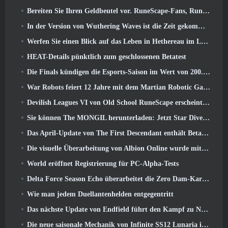
Bereiten Sie Ihren Geldbeutel vor. RuneScape-Fans, RuneFest-Tickets stehen kurz vor dem Verkauf
In der Version von Wuthering Waves ist die Zeit gekommen, Aemeath zu retten 3.3 Aktualisieren
Werfen Sie einen Blick auf das Leben in Hethereau im Launch-Gameplay-Vorschauvideo von Neverness To Everness
HEAT-Details pünktlich zum geschlossenen Betatest
Die Finals kündigen die Esports-Saison im Wert von 200.000 US-Dollar an
War Robots feiert 12 Jahre mit dem Martian Robotic Games Event
Devilish Leagues VI von Old School RuneScape erscheint heute
Sie können The MONGIL herunterladen: Jetzt Star Dive-Client
Das April-Update von The First Descendant enthält Beta-Versionen neuer Endgame-Inhalte
Die visuelle Überarbeitung von Albion Online wurde mit dem heutigen Start des Radiant Wilds-Updates eingestellt
World eröffnet Registrierung für PC-Alpha-Tests
Delta Force Season Echo überarbeitet die Zero Dam-Karte und erweitert das Operations-Gameplay
Wie man jedem Duellantenhelden entgegentritt
Das nächste Update von Endfield führt den Kampf zu Nefarith
Die neue saisonale Mechanik von Infinite SS12 Lunaria ist eine der „größten Ergänzungen“ des Spiels