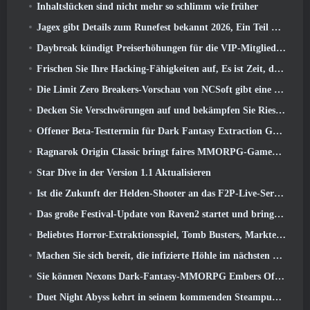
Inhaltslücken sind nicht mehr so ​​schlimm wie früher
Jagex gibt Details zum Runefest bekannt 2026, Ein Teil der Feierlichkeiten zum 25-jährigen Jubiläum von RuneScape IP
Daybreak kündigt Preiserhöhungen für die VIP-Mitgliedschaft von „Herr der Ringe Online“ an
Frischen Sie Ihre Hacking-Fähigkeiten auf, Es ist Zeit, die Nachtstadt in stürmischen Wellen zu erkunden
Die Limit Zero Breakers-Vorschau von NCSoft gibt eine Vorstellung davon, was Sie vom bevorstehenden Prologue-Test erwarten können
Decken Sie Verschwörungen auf und bekämpfen Sie Riesenkatzen in Ihrer Freizeit im neuesten Update von Where Winds Meet
Offener Beta-Testtermin für Dark Fantasy Extraction Game bekannt gegeben, Nebelfall-Jäger
Ragnarok Origin Classic bringt faires MMORPG-Gameplay zurück und CBT erscheint im Juni 4
Star Dive in der Version 1.1 Aktualisieren
Ist die Zukunft der Helden-Shooter an das F2P-Live-Service-Modell gebunden??
Das große Festival-Update von Raven2 startet und bringt die neue Warlord-Klasse mit sich
Beliebtes Horror-Extraktionsspiel, Tomb Busters, Markteinführung im Westen
Machen Sie sich bereit, die infizierte Höhle im nächsten Update von Eterspire zu erkunden
Sie können Nexons Dark-Fantasy-MMORPG Embers Of The Uncrowned während des Steam Next Fest ausprobieren
Duet Night Abyss kehrt in seinem kommenden Steampunk-Update in den Frost von Icelake zurück