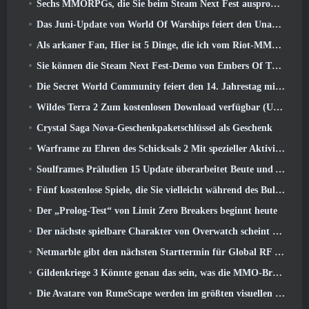
Sechs MMORPGs, die Sie beim Steam Next Fest ausprobieren können
Das Juni-Update von World Of Warships feiert den Unabhängigkeitstag der USA mit einer neuen Erzählkampagne
Als arkaner Fan, Hier ist 5 Dinge, die ich vom Riot-MMO sehen möchte
Sie können die Steam Next Fest-Demo von Embers Of The Uncrowned Tomorrow vorab herunterladen
Die Secret World Community feiert den 14. Jahrestag mit einem Rätsel, das sie gemeinsam lösen müssen
Wildes Terra 2 Zum kostenlosen Download verfügbar (Und behalten) Für eine begrenzte Zeit
Crystal Saga Nova-Geschenkpaketschlüssel als Geschenk
Warframe zu Ehren des Schicksals 2 Mit spezieller Aktivität und Titel im Spiel
Soulframes Präludien 15 Update überarbeitet Beute und Angeln
Fünf kostenlose Spiele, die Sie vielleicht während des Bullet Fests ausprobieren möchten
Der „Prolog-Test“ von Limit Zero Breakers beginnt heute
Der nächste spielbare Charakter von Overwatch scheint ein überarbeiteter Cyborg-Verbrecherboss zu sein
Netmarble gibt den nächsten Starttermin für Global RF Online bekannt
Gildenkriege 3 Könnte genau das sein, was die MMO-Branche gerade braucht
Die Avatare von RuneScape werden im größten visuellen Update des Spiels der letzten zehn Jahre überarbeitet