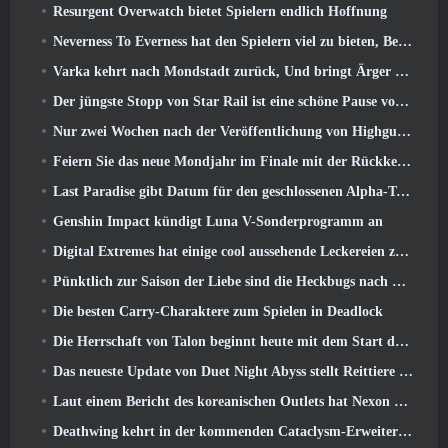
Resurgent Overwatch bietet Spielern endlich Hoffnung
Neverness To Everness hat den Spielern viel zu bieten, Besonders lustig
Varka kehrt nach Mondstadt zurück, Und bringt Ärger mit sich im Luna V-Update von Genshin Impact
Der jüngste Stopp von Star Rail ist eine schöne Pause vom Trauma
Nur zwei Wochen nach der Veröffentlichung von Highguard gibt Wildlight Entertainment Entlassungen bekannt
Feiern Sie das neue Mondjahr im Finale mit der Rückkehr des „Bank It Mode“
Last Paradise gibt Datum für den geschlossenen Alpha-Test bekannt
Genshin Impact kündigt Luna V-Sonderprogramm an
Digital Extremes hat einige cool aussehende Leckereien zur Feier des Mondneujahrs in Warframe zusammengestellt
Pünktlich zur Saison der Liebe sind die Heckbugs nach Trove zurückgekehrt
Die besten Carry-Charaktere zum Spielen in Deadlock
Die Herrschaft von Talon beginnt heute mit dem Start der Overwatch-Saison 1: Eroberung
Das neueste Update von Duet Night Abyss stellt Reittiere vor
Laut einem Bericht des koreanischen Outlets hat Nexon ein StarCraft-Shooter-Entwicklerteam zusammengestellt
Deathwing kehrt in der kommenden Cataclysm-Erweiterung nach Hearthstone zurück