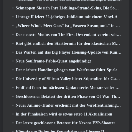
Schnappen Sie sich Ihre Lieblings-Strand-Skins, Die Sommerspiele sind zu Overwatch zurückgekehrt
Lineage II feiert 22-jähriges Jubiläum mit einem Vinyl-Album in Collector’s Edition
„Where Winds Meet Goes“ ist „Eastern Steampunk“ in der Version 2.0
Der neueste Modus von The First Descendant vereint schwierige Void-Intercept-Kämpfe und die Tiefen
Riot gibt endlich den Starttermin für den klassischen Modus von League of Legends bekannt
Das Warten auf das Big Player Housing-Update von RuneScape hat ein Ende
Neue Soulframe-Fable-Quest angekündigt
Der nächste Handlungsbogen von Warframe führt Spieler zu einer völlig neuen Sternenkarte, Das Tau-System
Die University of Silicon Valley bietet Stipendien für Gaming an und einige der Anforderungen sind interessant
Endfield feiert im nächsten Update sechs Monate voller Fabriken und Seilrutschen
Geschlossener Betatest der dritten Phase von Of War Thunder Infantry Battles angekündigt
Neuer Aniimo-Trailer erscheint mit der Veröffentlichung des neuesten geschlossenen Betatests
In der Finalsaison wird es etwas retro 11 Aktualisieren
Der letzte geschlossene Betatest für Nexons F2P-Shooter Sudden Attack Zero Point hat heute begonnen
Kämpfe um Ruhm im Serverkrieg von Lineage II