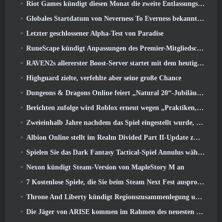
Riot Games kündigt diesen Monat die zweite Entlassungsserie an
Globales Startdatum von Neverness To Everness bekannt gegeben
Letzter geschlossener Alpha-Test von Paradise
RuneScape kündigt Anpassungen des Premier-Mitgliedschaftsmodells an, um den jüngsten Änderungen am MMORPG Rechnung zu tragen
RAVEN2s allererster Boost-Server startet mit dem heutigen Update
Highguard zielte, verfehlte aber seine große Chance
Dungeons & Dragons Online feiert „Natural 20“-Jubiläum mit besonderen Quests und Belohnungen
Berichten zufolge wird Roblox erneut wegen „Praktiken, die Kinder gefährden und ausbeuten“ verklagt
Zweieinhalb Jahre nachdem das Spiel eingestellt wurde, Gamigo neckt die Rückkehr des mittelalterlichen MMO Glory Victis
Albion Online stellt im Realm Divided Part II-Update zwei wichtige Fraktionskriegsfunktionen vor
Spielen Sie das Dark Fantasy Tactical-Spiel Annulus während des Steam Next Fest
Nexon kündigt Steam-Version von MapleStory M an
7 Kostenlose Spiele, die Sie beim Steam Next Fest ausprobieren können
Throne And Liberty kündigt Regionszusammenlegung und Serverkonsolidierung an
Die Jäger von ARISE kommen im Rahmen des neuesten Kooperationsevents nach Fortnite