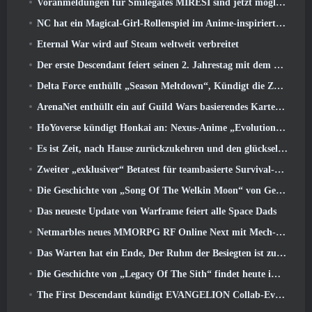
Voranmeldungen für Smilegates MIRESI sind jetzt möglich: Unsichtbare Zukunft
NC hat ein Magical-Girl-Rollenspiel im Anime-inspirierten Kunststil der 90er in Arbeit
Eternal War wird auf Steam weltweit verbreitet
Der erste Descendant feiert seinen 2. Jahrestag mit dem Descendant Fest 2026 Strom
Delta Force enthüllt „Season Meltdown“, Kündigt die Zusammenarbeit mit Rainbow Six Siege an
ArenaNet enthüllt ein auf Guild Wars basierendes Kartenspiel, Nebelgebunden
HoYoverse kündigt Honkai an: Nexus-Anime „Evolutionstest“
Es ist Zeit, nach Hause zurückzukehren und den glückseligen Rückzugsort dort wiederherzustellen, wo sich die Winde treffen
Zweiter „exklusiver“ Betatest für teambasierte Survival-Shooter-Zeitfresser angekündigt
Die Geschichte von „Song Of The Welkin Moon“ von Genshin Impact geht zu Ende.. Auf dem Mond
Das neueste Update von Warframe feiert alle Space Dads
Netmarbles neues MMORPG RF Online Next mit Mech-Thema wird weltweit eingeführt
Das Warten hat ein Ende, Der Ruhm der Besiegten ist zurückgekehrt
Die Geschichte von „Legacy Of The Sith“ findet heute im neuesten Update von SWTOR ihren Abschluss
The First Descendant kündigt EVANGELION Collab-Event an