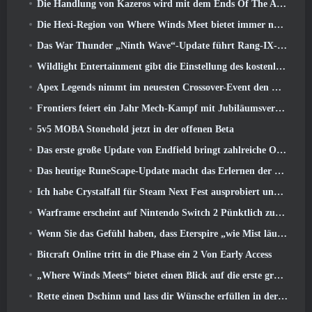
Die Handlung von Kazeros wird mit dem Ends Of The Abyss-Update von Lost Ark abgeschlossen
Die Hexi-Region von Where Winds Meet bietet immer noch das, was Spieler lieben, und ist gleichzeitig ein einzigartiges Erlebnis
Das War Thunder „Ninth Wave“-Update führt Rang-IX-Jets ein
Wildlight Entertainment gibt die Einstellung des kostenlosen Helden-Shooters Highguard bekannt
Apex Legends nimmt im neuesten Crossover-Event den Kampf mit dem Gundam-Universum auf
Frontiers feiert ein Jahr Mech-Kampf mit Jubiläumsveranstaltungen
5v5 MOBA Stonehold jetzt in der offenen Beta
Das erste große Update von Endfield bringt zahlreiche Optimierungen mit sich
Das heutige RuneScape-Update macht das Erlernen der ursprünglichen Kampfstile des MMORPGs einfacher
Ich habe Crystalfall für Steam Next Fest ausprobiert und das habe ich gelernt
Warframe erscheint auf Nintendo Switch 2 Pünktlich zum nächsten großen Update, Der Schattengraph
Wenn Sie das Gefühl haben, dass Eterspire „wie Mist läuft“, Der Creative Director sagt, dass dies nicht mehr der Fall sei
Bitcraft Online tritt in die Phase ein 2 Von Early Access
„Where Winds Meets“ bietet einen Blick auf die erste große Erweiterung im Hexi-Livestream
Rette einen Dschinn und lass dir Wünsche erfüllen in der Mirage League von Path Of Exile