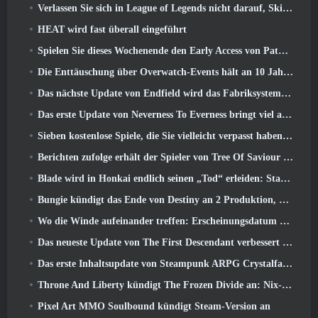
Verlassen Sie sich in League of Legends nicht darauf, Skins von Drittanbietern zu erhalten
HEAT wird fast überall eingeführt
Spielen Sie dieses Wochenende den Early Access von Path of Exile 2 kostenlos
Die Enttäuschung über Overwatch-Events hält an 10 Jahresjubiläum
Das nächste Update von Endfield wird das Fabriksystem verbessern
Das erste Update von Neverness To Everness bringt viel auf den Tisch
Sieben kostenlose Spiele, die Sie vielleicht verpasst haben und die Teil des Steam Ocean Fest sind
Berichten zufolge erhält der Spieler von Tree Of Saviour einen Sonderpreis für die Ausgabe von 100.000 US-Dollar im Spiel
Blade wird in Honkai endlich seinen „Tod“ erleiden: Star Rail-Version 4.3
Bungie kündigt das Ende von Destiny an 2 Produktion, während sie sich auf die Arbeit an neuen Projekten vorbereiten
Wo die Winde aufeinander treffen: Erscheinungsdatum der Erweiterung „Imperial Palace“ bekannt gegeben
Das neueste Update von The First Descendant verbessert den Farming-Loop und aktualisiert den Onslaught-Modus
Das erste Inhaltsupdate von Steampunk ARPG Crystalfall soll auf „wichtige Spielerbedenken“ eingehen
Throne And Liberty kündigt The Frozen Divide an: Nix-Update
Pixel Art MMO Soulbound kündigt Steam-Version an