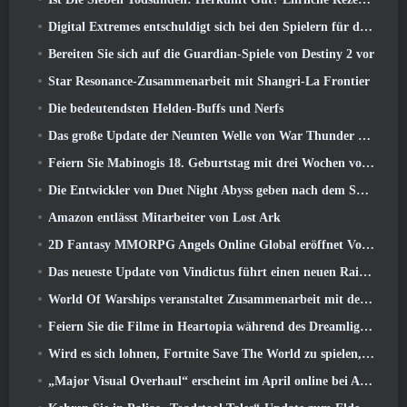
Digital Extremes entschuldigt sich bei den Spielern für den durch „schändliche Einladungen“ in Warframe verursachten Stress
Bereiten Sie sich auf die Guardian-Spiele von Destiny 2 vor
Star Resonance-Zusammenarbeit mit Shangri-La Frontier
Die bedeutendsten Helden-Buffs und Nerfs
Das große Update der Neunten Welle von War Thunder verbessert das Aussehen von Seeschlachten mit verbesserter Wasservisualisierung
Feiern Sie Mabinogis 18. Geburtstag mit drei Wochen voller Events und Belohnungen
Die Entwickler von Duet Night Abyss geben nach dem Spiel-Update eine offizielle Stellungnahme zum jüngsten Malware-Vorfall ab
Amazon entlässt Mitarbeiter von Lost Ark
2D Fantasy MMORPG Angels Online Global eröffnet Vorregistrierung
Das neueste Update von Vindictus führt einen neuen Raid ein, bei dem Spieler gegen den Wächter von Caliburn antreten
World Of Warships veranstaltet Zusammenarbeit mit der schwedischen Heavy-Metal-Band Sabaton
Feiern Sie die Filme in Heartopia während des Dreamlight Cinematics Festivals
Wird es sich lohnen, Fortnite Save The World zu spielen, sobald es kostenlos ist??
„Major Visual Overhaul“ erscheint im April online bei Albion