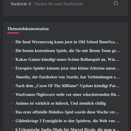
Nachricht
Suchen Sie nach Nachrichten
Themendokumentation
Die Insel Wyrmscraig kann jetzt in Old School RuneScape erkundet werden
Die besten kostenlosen Spiele, die Sie mit Ihrem Team genießen können (2026)
Kakao Games kündigt neues Action-Rollenspiel an, Wächterin
Eterspire-Spieler können jetzt eine kleine Zeitreise unternehmen … als Belohnung
Jimothy, der Entdecker von Seattle, hat Verbindungen zu ArenaNet, Also fügen sie es natürlich zu Guild Wars hinzu 2
Nach dem „Curse Of The Allflame“-Update kündigt Path of Exile mehrere Änderungen an, die auf Feedback basieren
Warframes Nightwave steht vor einer schockierenden Rückkehr
Aniimo ist wirklich so hübsch, Und ziemlich chillig
Das erste offizielle Hololive-Spiel wurde diese Woche veröffentlicht
Gildenkriege 3 Ermöglicht es den Spielern, die Welt von Tyria zu erleben, bevor die Drachenältesten erwachten
6 Urkomische Audio-Mods für Marvel Rivals, die man unbedingt ausprobieren muss