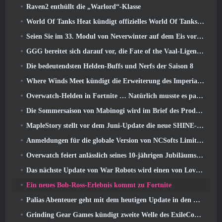
Raven2 enthüllt die „Warlord“-Klasse
World Of Tanks Heat kündigt offizielles World Of Tanks an: HEAT-Startdatum
Seien Sie im 33. Modul von Neverwinter auf dem Eis vorsichtig, Beißende Kälte
GGG bereitet sich darauf vor, die Fate of the Vaal-Ligen von Path of Exile 2 vor der Veröffentlichung von Return Of The Ancients zu verschieben
Die bedeutendsten Helden-Buffs und Nerfs der Saison 8
Where Winds Meet kündigt die Erweiterung des Imperial Palace an und teilt eine „massive“ Content-Roadmap mit
Overwatch-Helden in Fortnite … Natürlich musste es passieren
Die Sommersaison von Mabinogi wird im Brief des Produzenten enthüllt
MapleStory stellt vor dem Juni-Update die neue SHINE-Klasse vor
Anmeldungen für die globale Version von NCSofts Limit Zero Breakers „Prologue Test“ sind im Gange
Overwatch feiert anlässlich seines 10-jährigen Jubiläums „Ein Jahrzehnt der Helden“.
Das nächste Update von War Robots wird einen von Lovecraft inspirierten Scharfschützen vorstellen
Ein neues Bob-Ross-Erlebnis kommt zu Fortnite
Palias Abenteuer geht mit dem heutigen Update in den Royal Highlands weiter
Grinding Gear Games kündigt zweite Welle des ExileCon-Ticketverkaufs an