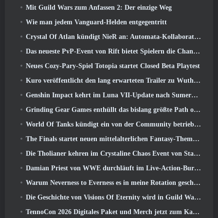
Mit Guild Wars zum Anfassen 2: Der einzige Weg
Wie man jedem Vanguard-Helden entgegentritt
Crystal Of Atlan kündigt NieR an: Automata-Kollaborationsveranstaltung
Das neueste PvP-Event von Rift bietet Spielern die Chance, bis zu zu gewinnen 4000 Credits und ein neuer Titel
Neues Cozy-Pary-Spiel Totopia startet Closed Beta Playtest
Kuro veröffentlicht den lang erwarteten Trailer zu Wuthering Waves Cyberpunk: Edgerunners Crossover
Genshin Impact kehrt im Luna VII-Update nach Sumeru zurück
Grinding Gear Games enthüllt das bislang größte Path of Exile II-Update, Rückkehr der Alten
World Of Tanks kündigt ein von der Community betriebenes WARRIORS-Turnier an
The Finals startet neuen mittelalterlichen Fantasy-Themenmodus „Dragon’s Claim“
Die Tholianer kehren im Crystaline Chaos Event von Star Trek Online zurück
Damian Priest von WWE durchläuft im Live-Action-Burst-Fest-Trailer von Delta Force eine Ausbildung im „The Loot Camp“.
Warum Neverness to Everness es in meine Rotation geschafft hat, Zur Zeit
Die Geschichte von Visions Of Eternity wird in Guild Wars fortgesetzt 2 Nächste Woche
TennoCon 2026 Digitales Paket und Merch jetzt zum Kauf verfügbar