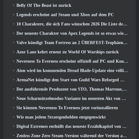
Belly Of The Beast ist zurück
Legends erscheint auf Steam und Xbox auf dem PC
10 Charaktere, die sich Fans wünschen 2026 Die Liste der Marvel-Rivalen ist am höchsten und wie wahrscheinlich ist, dass sie eintreten
Der neueste Charakter von Apex Legends ist so etwas wie ein Geschwindigkeitsdämon
Valve kündigt Team Fortress an 2 ÜBERFEST-Trophäen-Design-Wettbewerb
Azur Lane kehrt erneut zu World Of Warships zurück
Neverness To Everness erscheint offiziell auf PC und Konsolen
Aion wird im kommenden Dread Blade-Update eine völlig neue Klasse erhalten
ArenaNet kündigt den Start von Guild Wars Reforged Mobile an
Der ausführende Produzent von STO, Thomas Marrone, und der Creative Director von Neverwinter, Randy Mosiondz, diskutieren über die Spiele und die Zukunft von Cryptic
Neue Scharmützelmodus-Variante im neuesten Akt von Valorant eingeführt
Sie können Neverness To Everness jetzt vorinstallieren
Wie man jedem Strategenhelden entgegenwirkt
Digital Extremes enthüllt das neueste Erzählkapitel von Warframe mit neuen Anime-Shorts
Zenless Zone Zero Steam-Version während der Version angekündigt 2.8 Sonderprogramm