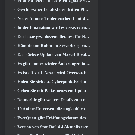
Endfield feiert im nächsten Update sechs Monate voller Fabriken und Seilrutschen
Geschlossener Betatest der dritten Phase von Of War Thunder Infantry Battles angekündigt
Neuer Aniimo-Trailer erscheint mit der Veröffentlichung des neuesten geschlossenen Betatests
In der Finalsaison wird es etwas retro 11 Aktualisieren
Der letzte geschlossene Betatest für Nexons F2P-Shooter Sudden Attack Zero Point hat heute begonnen
Kämpfe um Ruhm im Serverkrieg von Lineage II
Das nächste Update von Marvel Rivals führt den Kampf zu den Göttern
Es gibt immer wieder Änderungen in RuneScape. Diesmal handelt es sich um Spielerunterkünfte
Es ist offiziell, Nexon wird Overwatch künftig in Südkorea veröffentlichen
Holen Sie sich das Cyberpunk-Erlebnis, Komplett mit Cyberpsychose, Im nächsten Crossover-Event von Apex Legends
Gehen Sie mit Palias neuestem Update an den Strand
Netmarble gibt weitere Details zum nächsten Solo-Leveling-Spiel bekannt, Solo-Leveling: KARMA auf der Anime Expo
10 Anime-Universen, die unglaubliche MMOs ergeben würden
EverQuest gibt Eröffnungsdatum des zweiten bekannt 2026 Zeitlich begrenzter Erweiterungsserver
Version von Star Rail 4.4 Aktualisieren