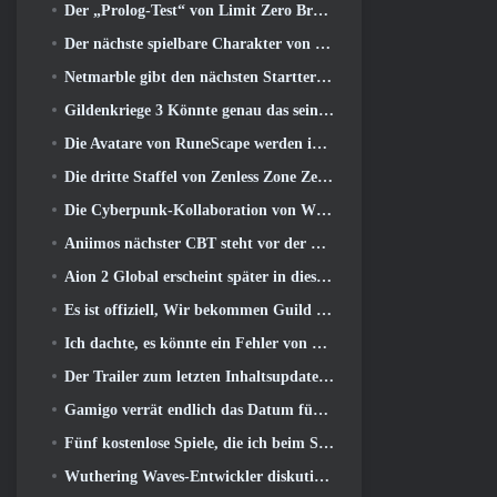
Der „Prolog-Test“ von Limit Zero Breakers beginnt heute
Der nächste spielbare Charakter von Overwatch scheint ein überarbeiteter Cyborg-Verbrecherboss zu sein
Netmarble gibt den nächsten Starttermin für Global RF Online bekannt
Gildenkriege 3 Könnte genau das sein, was die MMO-Branche gerade braucht
Die Avatare von RuneScape werden im größten visuellen Update des Spiels der letzten zehn Jahre überarbeitet
Die dritte Staffel von Zenless Zone Zero beginnt mit einer Reise zu einer Bangboo-Insel im Himmel, Und zur Steam-Plattform
Die Cyberpunk-Kollaboration von Wuthering Waves ist genau das, was ich mir von meinen Videospiel-Crossover-Events erwarte
Aniimos nächster CBT steht vor der Tür ... UND, Wir haben ein offizielles Startfenster
Aion 2 Global erscheint später in diesem Jahr auf Steam und Purple
Es ist offiziell, Wir bekommen Guild Wars 3
Ich dachte, es könnte ein Fehler von Neverness to Everness sein, das Porsche Collab Gacha Event so früh zu veranstalten, Aber ich habe mich geirrt
Der Trailer zum letzten Inhaltsupdate von Destiny 2 ist ein Aufschrei
Gamigo verrät endlich das Datum für die Rückkehr von Gloria Victis, Wird es das zweite Mal überleben??
Fünf kostenlose Spiele, die ich beim Summer Game Fest zu sehen hoffe
Wuthering Waves-Entwickler diskutieren über die Erstellung der Lahai-Roi-Mech-Kampfsequenz