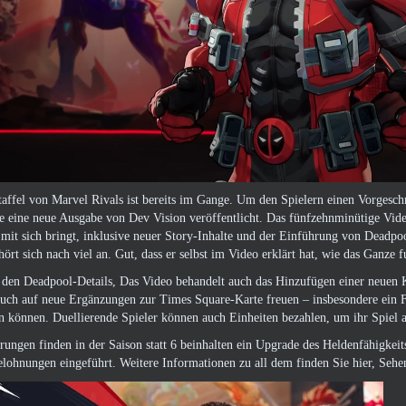
taffel von Marvel Rivals ist bereits im Gange. Um den Spielern einen Vorgesc
 eine neue Ausgabe von Dev Vision veröffentlicht. Das fünfzehnminütige Video
mit sich bringt, inklusive neuer Story-Inhalte und der Einführung von Deadpoo
hört sich nach viel an. Gut, dass er selbst im Video erklärt hat, wie das Ganze f
u den Deadpool-Details, Das Video behandelt auch das Hinzufügen einer neuen 
auch auf neue Ergänzungen zur Times Square-Karte freuen – insbesondere ein F
en können. Duellierende Spieler können auch Einheiten bezahlen, um ihr Spiel
ungen finden in der Saison statt 6 beinhalten ein Upgrade des Heldenfähigkei
elohnungen eingeführt. Weitere Informationen zu all dem finden Sie hier, Sehen