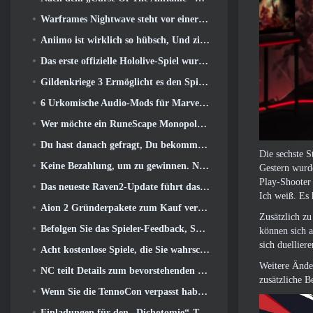
Warframes Nightwave steht vor einer schockierenden Rückkehr
Aniimo ist wirklich so hübsch, Und ziemlich chillig
Das erste offizielle Hololive-Spiel wurde diese Woche veröffentlicht
Gildenkriege 3 Ermöglicht es den Spielern, die Welt von Tyria zu erleben, bevor die Drachenältesten erwachten
6 Urkomische Audio-Mods für Marvel Rivals, die man unbedingt ausprobieren muss
Wer möchte ein RuneScape Monopoly-Spiel?? Weil man unterwegs ist
Du hast danach gefragt, Du bekommst sie. Drachen kommen online nach Albion
Die sechste S
Keine Bezahlung, um zu gewinnen. Nur Ragnarok. Origin Classic erscheint im Juli 23
Gestern wurde
Play-Shooter 
Das neueste Raven2-Update führt das Skill Awakening System ein, Geben Sie den Spielern mehr Möglichkeiten, ihre Fähigkeiten zu verbessern
Ich weiß. Es 
Aion 2 Gründerpakete zum Kauf verfügbar, Komplett mit fünf Tagen Early Access
Zusätzlich z
Befolgen Sie das Spieler-Feedback, Spieler von League Of Legends Classic müssen nicht für klassische Skins bezahlen
können sich 
sich duellier
Acht kostenlose Spiele, die Sie wahrscheinlich übersehen haben und die Teil von Steams Train Fest sind
Weitere Änder
NC teilt Details zum bevorstehenden Early Access von Aion 2 mit
zusätzliche B
Wenn Sie die TennoCon verpasst haben 2026, Digital Extremes teilt alle Panels
Einladungen für den „Dichotomie“-Test im Silver Palace gehen raus