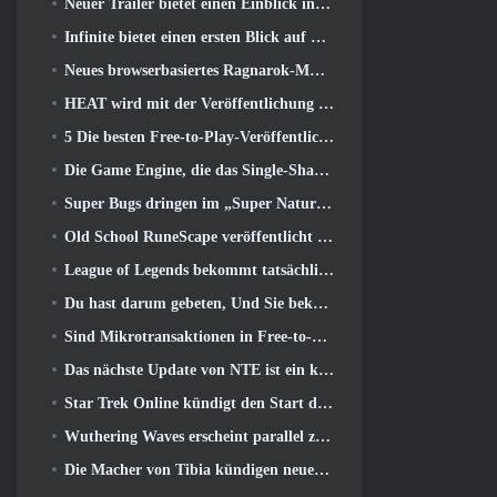
Neuer Trailer bietet einen Einblick in das Gameplay in Silver Palace
Infinite bietet einen ersten Blick auf den Meerjungfrauen-ähnlichen Helden, der in SS13 erscheint: Nachlicht
Neues browserbasiertes Ragnarok-MMORPG, Ragnarok-Universum angekündigt
HEAT wird mit der Veröffentlichung einer neuen Wüstenkarte heißer
5 Die besten Free-to-Play-Veröffentlichungen von 2025, Lohnt es sich noch, in ihnen zu spielen? 2026?
Die Game Engine, die das Single-Shard-Universum von Eve Online antreibt, ist jetzt Open Source
Super Bugs dringen im „Super Natural“-Update in Super Animal Royale ein
Old School RuneScape veröffentlicht die Großmeisterquest „The Blood Moon Rises“., Eine 20-jährige Questreihe geht zu Ende
League of Legends bekommt tatsächlich einen klassischen Modus
Du hast darum gebeten, Und Sie bekommen es. Gilden sind jetzt in Eterspire verfügbar
Sind Mikrotransaktionen in Free-to-Play-Spielen zu weit gegangen??
Das nächste Update von NTE ist ein kleiner Abstecher in ein Fantasy-Tabletop-Spiel
Star Trek Online kündigt den Start der kommenden „Undiscovered“-Staffel an
Wuthering Waves erscheint parallel zur Xbox-Version 3.5 Aktualisieren
Die Macher von Tibia kündigen neuen Playtest des Old-School-Zombie-MMORPGs an, Online bestehen bleiben