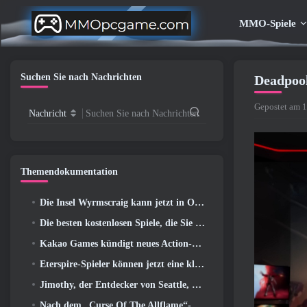
MMO-Spiele
Suchen Sie nach Nachrichten
Deadpool
Gepostet am 1
Nachricht
Suchen Sie nach Nachrichten
Themendokumentation
Die Insel Wyrmscraig kann jetzt in Old School RuneScape erkundet werden
Die besten kostenlosen Spiele, die Sie mit Ihrem Team genießen können (2026)
Kakao Games kündigt neues Action-Rollenspiel an, Wächterin
Eterspire-Spieler können jetzt eine kleine Zeitreise unternehmen … als Belohnung
Jimothy, der Entdecker von Seattle, hat Verbindungen zu ArenaNet, Also fügen sie es natürlich zu Guild Wars hinzu 2
Nach dem „Curse Of The Allflame“-Update kündigt Path of Exile mehrere Änderungen an, die auf Feedback basieren