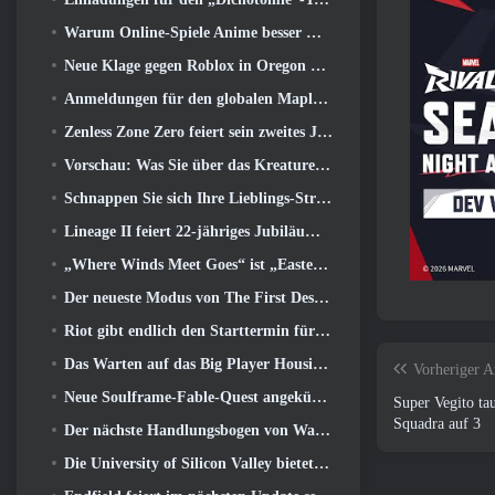
Warum Online-Spiele Anime besser machen als Anime-Spiele
Neue Klage gegen Roblox in Oregon wegen angeblichem Kinderpflegevorfall eingereicht
Anmeldungen für den globalen MapleStory Classic World Second Closed Test
Zenless Zone Zero feiert sein zweites Jubiläum, indem es Spielern die Wahl zwischen einem kostenlosen S-Rank-Agenten bietet
Vorschau: Was Sie über das Kreaturensammelspiel Honkai von HoYoverse wissen sollten: Link-Seele
Schnappen Sie sich Ihre Lieblings-Strand-Skins, Die Sommerspiele sind zu Overwatch zurückgekehrt
Lineage II feiert 22-jähriges Jubiläum mit einem Vinyl-Album in Collector’s Edition
„Where Winds Meet Goes“ ist „Eastern Steampunk“ in der Version 2.0
Der neueste Modus von The First Descendant vereint schwierige Void-Intercept-Kämpfe und die Tiefen
Riot gibt endlich den Starttermin für den klassischen Modus von League of Legends bekannt
Das Warten auf das Big Player Housing-Update von RuneScape hat ein Ende
Vorheriger A
Neue Soulframe-Fable-Quest angekündigt
Super Vegito ta
Squadra auf 3
Der nächste Handlungsbogen von Warframe führt Spieler zu einer völlig neuen Sternenkarte, Das Tau-System
Die University of Silicon Valley bietet Stipendien für Gaming an und einige der Anforderungen sind interessant