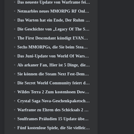
Das neueste Update von Warframe feiert alle Space Dads
Netmarbles neues MMORPG RF Online Next mit Mech-Thema wird weltweit eingeführt
Das Warten hat ein Ende, Der Ruhm der Besiegten ist zurückgekehrt
Die Geschichte von „Legacy Of The Sith“ findet heute im neuesten Update von SWTOR ihren Abschluss
The First Descendant kündigt EVANGELION Collab-Event an
Sechs MMORPGs, die Sie beim Steam Next Fest ausprobieren können
Das Juni-Update von World Of Warships feiert den Unabhängigkeitstag der USA mit einer neuen Erzählkampagne
Als arkaner Fan, Hier ist 5 Dinge, die ich vom Riot-MMO sehen möchte
Sie können die Steam Next Fest-Demo von Embers Of The Uncrowned Tomorrow vorab herunterladen
Die Secret World Community feiert den 14. Jahrestag mit einem Rätsel, das sie gemeinsam lösen müssen
Wildes Terra 2 Zum kostenlosen Download verfügbar (Und behalten) Für eine begrenzte Zeit
Crystal Saga Nova-Geschenkpaketschlüssel als Geschenk
Warframe zu Ehren des Schicksals 2 Mit spezieller Aktivität und Titel im Spiel
Soulframes Präludien 15 Update überarbeitet Beute und Angeln
Fünf kostenlose Spiele, die Sie vielleicht während des Bullet Fests ausprobieren möchten