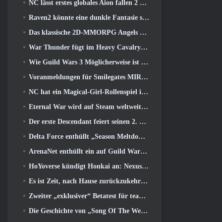
NC lässt erstes globales Aion fallen 2 Entwicklervideo, Details zum Spiel teilen
Raven2 könnte eine dunkle Fantasie sein, Aber das tut dem Sommerspaß keinen Abbruch
Das klassische 2D-MMORPG Angels Online Global startet heute
War Thunder fügt im Heavy Cavalry Update Raketenabwehrraketen und elektronische Unterstützungsmaßnahmen hinzu
Wie Guild Wars 3 Möglicherweise ist es auf der Suche nach Innovationen im MMO-Bereich
Voranmeldungen für Smilegates MIRESI sind jetzt möglich: Unsichtbare Zukunft
NC hat ein Magical-Girl-Rollenspiel im Anime-inspirierten Kunststil der 90er in Arbeit
Eternal War wird auf Steam weltweit verbreitet
Der erste Descendant feiert seinen 2. Jahrestag mit dem Descendant Fest 2026 Strom
Delta Force enthüllt „Season Meltdown“, Kündigt die Zusammenarbeit mit Rainbow Six Siege an
ArenaNet enthüllt ein auf Guild Wars basierendes Kartenspiel, Nebelgebunden
HoYoverse kündigt Honkai an: Nexus-Anime „Evolutionstest“
Es ist Zeit, nach Hause zurückzukehren und den glückseligen Rückzugsort dort wiederherzustellen, wo sich die Winde treffen
Zweiter „exklusiver“ Betatest für teambasierte Survival-Shooter-Zeitfresser angekündigt
Die Geschichte von „Song Of The Welkin Moon“ von Genshin Impact geht zu Ende.. Auf dem Mond