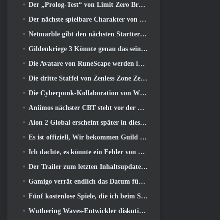
Der „Prolog-Test“ von Limit Zero Breakers beginnt heute
Der nächste spielbare Charakter von Overwatch scheint ein überarbeiteter Cyborg-Verbrecherboss zu sein
Netmarble gibt den nächsten Starttermin für Global RF Online bekannt
Gildenkriege 3 Könnte genau das sein, was die MMO-Branche gerade braucht
Die Avatare von RuneScape werden im größten visuellen Update des Spiels der letzten zehn Jahre überarbeitet
Die dritte Staffel von Zenless Zone Zero beginnt mit einer Reise zu einer Bangboo-Insel im Himmel, Und zur Steam-Plattform
Die Cyberpunk-Kollaboration von Wuthering Waves ist genau das, was ich mir von meinen Videospiel-Crossover-Events erwarte
Aniimos nächster CBT steht vor der Tür ... UND, Wir haben ein offizielles Startfenster
Aion 2 Global erscheint später in diesem Jahr auf Steam und Purple
Es ist offiziell, Wir bekommen Guild Wars 3
Ich dachte, es könnte ein Fehler von Neverness to Everness sein, das Porsche Collab Gacha Event so früh zu veranstalten, Aber ich habe mich geirrt
Der Trailer zum letzten Inhaltsupdate von Destiny 2 ist ein Aufschrei
Gamigo verrät endlich das Datum für die Rückkehr von Gloria Victis, Wird es das zweite Mal überleben??
Fünf kostenlose Spiele, die ich beim Summer Game Fest zu sehen hoffe
Wuthering Waves-Entwickler diskutieren über die Erstellung der Lahai-Roi-Mech-Kampfsequenz