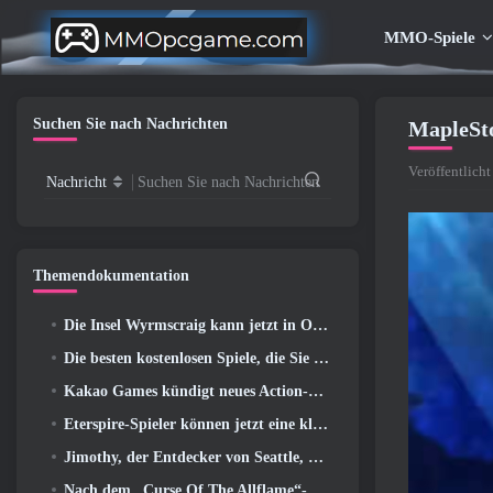
MMO-Spiele
Suchen Sie nach Nachrichten
MapleSto
Veröffentlich
Nachricht
Suchen Sie nach Nachrichten
Themendokumentation
Die Insel Wyrmscraig kann jetzt in Old School RuneScape erkundet werden
Die besten kostenlosen Spiele, die Sie mit Ihrem Team genießen können (2026)
Kakao Games kündigt neues Action-Rollenspiel an, Wächterin
Eterspire-Spieler können jetzt eine kleine Zeitreise unternehmen … als Belohnung
Jimothy, der Entdecker von Seattle, hat Verbindungen zu ArenaNet, Also fügen sie es natürlich zu Guild Wars hinzu 2
Nach dem „Curse Of The Allflame“-Update kündigt Path of Exile mehrere Änderungen an, die auf Feedback basieren