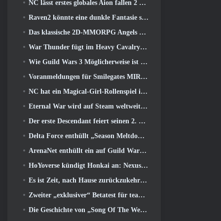
NC lässt erstes globales Aion fallen 2 Entwicklervideo, Details zum Spiel teilen
Raven2 könnte eine dunkle Fantasie sein, Aber das tut dem Sommerspaß keinen Abbruch
Das klassische 2D-MMORPG Angels Online Global startet heute
War Thunder fügt im Heavy Cavalry Update Raketenabwehrraketen und elektronische Unterstützungsmaßnahmen hinzu
Wie Guild Wars 3 Möglicherweise ist es auf der Suche nach Innovationen im MMO-Bereich
Voranmeldungen für Smilegates MIRESI sind jetzt möglich: Unsichtbare Zukunft
NC hat ein Magical-Girl-Rollenspiel im Anime-inspirierten Kunststil der 90er in Arbeit
Eternal War wird auf Steam weltweit verbreitet
Der erste Descendant feiert seinen 2. Jahrestag mit dem Descendant Fest 2026 Strom
Delta Force enthüllt „Season Meltdown“, Kündigt die Zusammenarbeit mit Rainbow Six Siege an
ArenaNet enthüllt ein auf Guild Wars basierendes Kartenspiel, Nebelgebunden
HoYoverse kündigt Honkai an: Nexus-Anime „Evolutionstest“
Es ist Zeit, nach Hause zurückzukehren und den glückseligen Rückzugsort dort wiederherzustellen, wo sich die Winde treffen
Zweiter „exklusiver“ Betatest für teambasierte Survival-Shooter-Zeitfresser angekündigt
Die Geschichte von „Song Of The Welkin Moon“ von Genshin Impact geht zu Ende.. Auf dem Mond