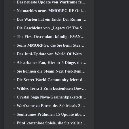
Das neueste Update von Warframe feiert alle Space Dads
Netmarbles neues MMORPG RF Online Next mit Mech-Thema wird weltweit eingeführt
Das Warten hat ein Ende, Der Ruhm der Besiegten ist zurückgekehrt
Die Geschichte von „Legacy Of The Sith“ findet heute im neuesten Update von SWTOR ihren Abschluss
The First Descendant kündigt EVANGELION Collab-Event an
Sechs MMORPGs, die Sie beim Steam Next Fest ausprobieren können
Das Juni-Update von World Of Warships feiert den Unabhängigkeitstag der USA mit einer neuen Erzählkampagne
Als arkaner Fan, Hier ist 5 Dinge, die ich vom Riot-MMO sehen möchte
Sie können die Steam Next Fest-Demo von Embers Of The Uncrowned Tomorrow vorab herunterladen
Die Secret World Community feiert den 14. Jahrestag mit einem Rätsel, das sie gemeinsam lösen müssen
Wildes Terra 2 Zum kostenlosen Download verfügbar (Und behalten) Für eine begrenzte Zeit
Crystal Saga Nova-Geschenkpaketschlüssel als Geschenk
Warframe zu Ehren des Schicksals 2 Mit spezieller Aktivität und Titel im Spiel
Soulframes Präludien 15 Update überarbeitet Beute und Angeln
Fünf kostenlose Spiele, die Sie vielleicht während des Bullet Fests ausprobieren möchten