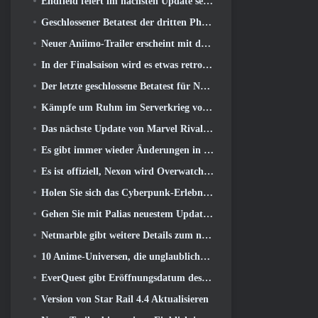
Endfield feiert im nächsten Update sechs Monate voller Fabriken und Seilrutschen
Geschlossener Betatest der dritten Phase von Of War Thunder Infantry Battles angekündigt
Neuer Aniimo-Trailer erscheint mit der Veröffentlichung des neuesten geschlossenen Betatests
In der Finalsaison wird es etwas retro 11 Aktualisieren
Der letzte geschlossene Betatest für Nexons F2P-Shooter Sudden Attack Zero Point hat heute begonnen
Kämpfe um Ruhm im Serverkrieg von Lineage II
Das nächste Update von Marvel Rivals führt den Kampf zu den Göttern
Es gibt immer wieder Änderungen in RuneScape. Diesmal handelt es sich um Spielerunterkünfte
Es ist offiziell, Nexon wird Overwatch künftig in Südkorea veröffentlichen
Holen Sie sich das Cyberpunk-Erlebnis, Komplett mit Cyberpsychose, Im nächsten Crossover-Event von Apex Legends
Gehen Sie mit Palias neuestem Update an den Strand
Netmarble gibt weitere Details zum nächsten Solo-Leveling-Spiel bekannt, Solo-Leveling: KARMA auf der Anime Expo
10 Anime-Universen, die unglaubliche MMOs ergeben würden
EverQuest gibt Eröffnungsdatum des zweiten bekannt 2026 Zeitlich begrenzter Erweiterungsserver
Version von Star Rail 4.4 Aktualisieren