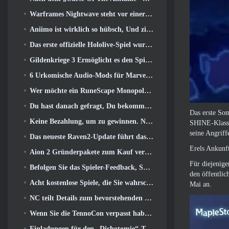
Warframes Nightwave steht vor einer schockierenden Rückkehr
Aniimo ist wirklich so hübsch, Und ziemlich chillig
Das erste offizielle Hololive-Spiel wurde diese Woche veröffentlicht
Gildenkriege 3 Ermöglicht es den Spielern, die Welt von Tyria zu erleben, bevor die Drachenältesten erwachten
6 Urkomische Audio-Mods für Marvel Rivals, die man unbedingt ausprobieren muss
Wer möchte ein RuneScape Monopoly-Spiel?? Weil man unterwegs ist
Du hast danach gefragt, Du bekommst sie. Drachen kommen online nach Albion
Das erste Som
Keine Bezahlung, um zu gewinnen. Nur Ragnarok. Origin Classic erscheint im Juli 23
SHINE-Klasse
seine Angriff
Das neueste Raven2-Update führt das Skill Awakening System ein, Geben Sie den Spielern mehr Möglichkeiten, ihre Fähigkeiten zu verbessern
Erels Ankunft
Aion 2 Gründerpakete zum Kauf verfügbar, Komplett mit fünf Tagen Early Access
Für diejenige
Befolgen Sie das Spieler-Feedback, Spieler von League Of Legends Classic müssen nicht für klassische Skins bezahlen
den öffentlic
Acht kostenlose Spiele, die Sie wahrscheinlich übersehen haben und die Teil von Steams Train Fest sind
Mai an.
NC teilt Details zum bevorstehenden Early Access von Aion 2 mit
Wenn Sie die TennoCon verpasst haben 2026, Digital Extremes teilt alle Panels
Einladungen für den „Dichotomie“-Test im Silver Palace gehen raus