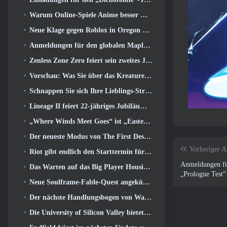
Warum Online-Spiele Anime besser machen als Anime-Spiele
Neue Klage gegen Roblox in Oregon wegen angeblichem Kinderpflegevorfall eingereicht
Anmeldungen für den globalen MapleStory Classic World Second Closed Test
Zenless Zone Zero feiert sein zweites Jubiläum, indem es Spielern die Wahl zwischen einem kostenlosen S-Rank-Agenten bietet
Vorschau: Was Sie über das Kreaturensammelspiel Honkai von HoYoverse wissen sollten: Link-Seele
Schnappen Sie sich Ihre Lieblings-Strand-Skins, Die Sommerspiele sind zu Overwatch zurückgekehrt
Lineage II feiert 22-jähriges Jubiläum mit einem Vinyl-Album in Collector’s Edition
„Where Winds Meet Goes“ ist „Eastern Steampunk“ in der Version 2.0
Der neueste Modus von The First Descendant vereint schwierige Void-Intercept-Kämpfe und die Tiefen
Vorheriger A
Riot gibt endlich den Starttermin für den klassischen Modus von League of Legends bekannt
Anmeldungen für
Das Warten auf das Big Player Housing-Update von RuneScape hat ein Ende
„Prologue Test“
Neue Soulframe-Fable-Quest angekündigt
Der nächste Handlungsbogen von Warframe führt Spieler zu einer völlig neuen Sternenkarte, Das Tau-System
Die University of Silicon Valley bietet Stipendien für Gaming an und einige der Anforderungen sind interessant