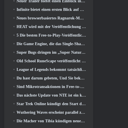
Neuer Trailer bietet einen Einblick in das Gameplay in Silver Palace
Infinite bietet einen ersten Blick auf den Meerjungfrauen-ähnlichen Helden, der in SS13 erscheint: Nachlicht
Neues browserbasiertes Ragnarok-MMORPG, Ragnarok-Universum angekündigt
HEAT wird mit der Veröffentlichung einer neuen Wüstenkarte heißer
5 Die besten Free-to-Play-Veröffentlichungen von 2025, Lohnt es sich noch, in ihnen zu spielen? 2026?
Die Game Engine, die das Single-Shard-Universum von Eve Online antreibt, ist jetzt Open Source
Super Bugs dringen im „Super Natural“-Update in Super Animal Royale ein
Old School RuneScape veröffentlicht die Großmeisterquest „The Blood Moon Rises“., Eine 20-jährige Questreihe geht zu Ende
League of Legends bekommt tatsächlich einen klassischen Modus
Du hast darum gebeten, Und Sie bekommen es. Gilden sind jetzt in Eterspire verfügbar
Sind Mikrotransaktionen in Free-to-Play-Spielen zu weit gegangen??
Das nächste Update von NTE ist ein kleiner Abstecher in ein Fantasy-Tabletop-Spiel
Star Trek Online kündigt den Start der kommenden „Undiscovered“-Staffel an
Wuthering Waves erscheint parallel zur Xbox-Version 3.5 Aktualisieren
Die Macher von Tibia kündigen neuen Playtest des Old-School-Zombie-MMORPGs an, Online bestehen bleiben