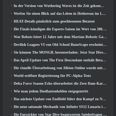
In der Version von Wuthering Waves ist die Zeit gekommen, Aemeath zu retten 3.3 Aktualisieren
Werfen Sie einen Blick auf das Leben in Hethereau im Launch-Gameplay-Vorschauvideo von Neverness To Everness
HEAT-Details pünktlich zum geschlossenen Betatest
Die Finals kündigen die Esports-Saison im Wert von 200.000 US-Dollar an
War Robots feiert 12 Jahre mit dem Martian Robotic Games Event
Devilish Leagues VI von Old School RuneScape erscheint heute
Sie können The MONGIL herunterladen: Jetzt Star Dive-Client
Das April-Update von The First Descendant enthält Beta-Versionen neuer Endgame-Inhalte
Die visuelle Überarbeitung von Albion Online wurde mit dem heutigen Start des Radiant Wilds-Updates eingestellt
World eröffnet Registrierung für PC-Alpha-Tests
Delta Force Season Echo überarbeitet die Zero Dam-Karte und erweitert das Operations-Gameplay
Wie man jedem Duellantenhelden entgegentritt
Das nächste Update von Endfield führt den Kampf zu Nefarith
Die neue saisonale Mechanik von Infinite SS12 Lunaria ist eine der „größten Ergänzungen“ des Spiels
Die Entwickler von Star Dive beantworten Spielerfragen im Überraschungs-Livestream