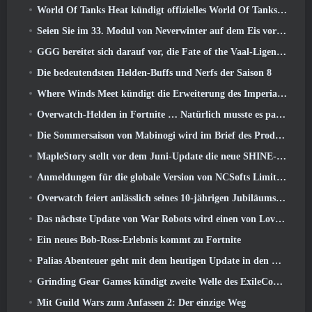
World Of Tanks Heat kündigt offizielles World Of Tanks an: HEAT-Startdatum
Seien Sie im 33. Modul von Neverwinter auf dem Eis vorsichtig, Beißende Kälte
GGG bereitet sich darauf vor, die Fate of the Vaal-Ligen von Path of Exile 2 vor der Veröffentlichung von Return Of The Ancients zu verschieben
Die bedeutendsten Helden-Buffs und Nerfs der Saison 8
Where Winds Meet kündigt die Erweiterung des Imperial Palace an und teilt eine „massive“ Content-Roadmap mit
Overwatch-Helden in Fortnite … Natürlich musste es passieren
Die Sommersaison von Mabinogi wird im Brief des Produzenten enthüllt
MapleStory stellt vor dem Juni-Update die neue SHINE-Klasse vor
Anmeldungen für die globale Version von NCSofts Limit Zero Breakers „Prologue Test“ sind im Gange
Overwatch feiert anlässlich seines 10-jährigen Jubiläums „Ein Jahrzehnt der Helden“.
Das nächste Update von War Robots wird einen von Lovecraft inspirierten Scharfschützen vorstellen
Ein neues Bob-Ross-Erlebnis kommt zu Fortnite
Palias Abenteuer geht mit dem heutigen Update in den Royal Highlands weiter
Grinding Gear Games kündigt zweite Welle des ExileCon-Ticketverkaufs an
Mit Guild Wars zum Anfassen 2: Der einzige Weg