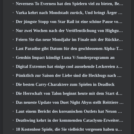
Neverness To Everness hat den Spielern viel zu bieten, Besonders lustig
Varka kehrt nach Mondstadt zurück, Und bringt Ärger mit sich im Luna V-Update von Genshin Impact
Der jüngste Stopp von Star Rail ist eine schöne Pause vom Trauma
Nur zwei Wochen nach der Veröffentlichung von Highguard gibt Wildlight Entertainment Entlassungen bekannt
Feiern Sie das neue Mondjahr im Finale mit der Rückkehr des „Bank It Mode“
Last Paradise gibt Datum für den geschlossenen Alpha-Test bekannt
Genshin Impact kündigt Luna V-Sonderprogramm an
Digital Extremes hat einige cool aussehende Leckereien zur Feier des Mondneujahrs in Warframe zusammengestellt
Pünktlich zur Saison der Liebe sind die Heckbugs nach Trove zurückgekehrt
Die besten Carry-Charaktere zum Spielen in Deadlock
Die Herrschaft von Talon beginnt heute mit dem Start der Overwatch-Saison 1: Eroberung
Das neueste Update von Duet Night Abyss stellt Reittiere vor
Laut einem Bericht des koreanischen Outlets hat Nexon ein StarCraft-Shooter-Entwicklerteam zusammengestellt
Deathwing kehrt in der kommenden Cataclysm-Erweiterung nach Hearthstone zurück
10 Kostenlose Spiele, die Sie vielleicht vergessen haben und die am PvP-Fest von Steam teilnehmen