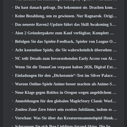
Du hast danach gefragt, Du bekommst sie. Drachen kommen online nach Albion
Keine Bezahlung, um zu gewinnen. Nur Ragnarok. Origin Classic erscheint im Juli 23
Das neueste Raven2-Update führt das Skill Awakening System ein, Geben Sie den Spielern mehr Möglichkeiten, ihre Fähigkeiten zu verbessern
Aion 2 Gründerpakete zum Kauf verfügbar, Komplett mit fünf Tagen Early Access
Befolgen Sie das Spieler-Feedback, Spieler von League Of Legends Classic müssen nicht für klassische Skins bezahlen
Acht kostenlose Spiele, die Sie wahrscheinlich übersehen haben und die Teil von Steams Train Fest sind
NC teilt Details zum bevorstehenden Early Access von Aion 2 mit
Wenn Sie die TennoCon verpasst haben 2026, Digital Extremes teilt alle Panels
Einladungen für den „Dichotomie“-Test im Silver Palace gehen raus
Warum Online-Spiele Anime besser machen als Anime-Spiele
Neue Klage gegen Roblox in Oregon wegen angeblichem Kinderpflegevorfall eingereicht
Anmeldungen für den globalen MapleStory Classic World Second Closed Test
Zenless Zone Zero feiert sein zweites Jubiläum, indem es Spielern die Wahl zwischen einem kostenlosen S-Rank-Agenten bietet
Vorschau: Was Sie über das Kreaturensammelspiel Honkai von HoYoverse wissen sollten: Link-Seele
Schnappen Sie sich Ihre Lieblings-Strand-Skins, Die Sommerspiele sind zu Overwatch zurückgekehrt