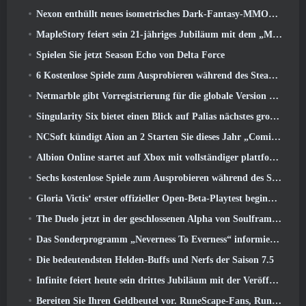
Nexon enthüllt neues isometrisches Dark-Fantasy-MMORPG, Glut der Ungekrönten
MapleStory feiert sein 21-jähriges Jubiläum mit dem „Maple University Event“
Spielen Sie jetzt Season Echo von Delta Force
6 Kostenlose Spiele zum Ausprobieren während des Steam Medieval Fest
Netmarble gibt Vorregistrierung für die globale Version des Sci-Fi-MMORPG RF Online Next bekannt
Singularity Six bietet einen Blick auf Palias nächstes großes Update The Royal Highlands
NCSoft kündigt Aion an 2 Starten Sie dieses Jahr „Coming West“.
Albion Online startet auf Xbox mit vollständiger plattformübergreifender Wiedergabe
Sechs kostenlose Spiele zum Ausprobieren während des Steam Medieval Fest
Gloria Victis‘ erster offizieller Open-Beta-Playtest beginnt heute
The Duelo jetzt in der geschlossenen Alpha von Soulframe verfügbar
Das Sonderprogramm „Neverness To Everness“ informiert Spieler darüber, was sie bei der Veröffentlichung erwartet
Die bedeutendsten Helden-Buffs und Nerfs der Saison 7.5
Infinite feiert heute sein drittes Jubiläum mit der Veröffentlichung von SS12 Lunaria
Bereiten Sie Ihren Geldbeutel vor. RuneScape-Fans, RuneFest-Tickets stehen kurz vor dem Verkauf