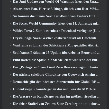
Das Juni-Update von World Of Warships feiert den Unabhängigkeitstag der USA mit einer neuen Erzählkampagne
Als arkaner Fan, Hier ist 5 Dinge, die ich vom Riot-MMO sehen möchte
Sie können die Steam Next Fest-Demo von Embers Of The Uncrowned Tomorrow vorab herunterladen
Die Secret World Community feiert den 14. Jahrestag mit einem Rätsel, das sie gemeinsam lösen müssen
Wildes Terra 2 Zum kostenlosen Download verfügbar (Und behalten) Für eine begrenzte Zeit
Crystal Saga Nova-Geschenkpaketschlüssel als Geschenk
Warframe zu Ehren des Schicksals 2 Mit spezieller Aktivität und Titel im Spiel
Soulframes Präludien 15 Update überarbeitet Beute und Angeln
Fünf kostenlose Spiele, die Sie vielleicht während des Bullet Fests ausprobieren möchten
Der „Prolog-Test“ von Limit Zero Breakers beginnt heute
Der nächste spielbare Charakter von Overwatch scheint ein überarbeiteter Cyborg-Verbrecherboss zu sein
Netmarble gibt den nächsten Starttermin für Global RF Online bekannt
Gildenkriege 3 Könnte genau das sein, was die MMO-Branche gerade braucht
Die Avatare von RuneScape werden im größten visuellen Update des Spiels der letzten zehn Jahre überarbeitet
Die dritte Staffel von Zenless Zone Zero beginnt mit einer Reise zu einer Bangboo-Insel im Himmel, Und zur Steam-Plattform