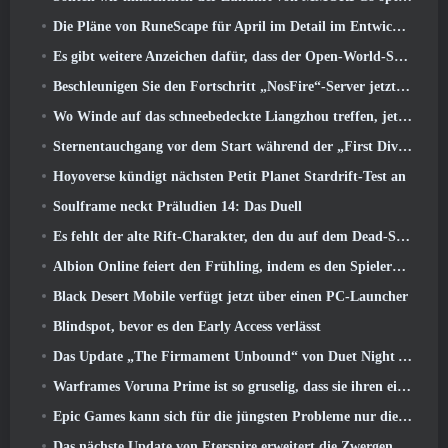
Die Pläne von RuneScape für April im Detail im Entwicklervideo
Es gibt weitere Anzeichen dafür, dass der Open-World-Shooter StarCraft eine echte Sache sein könnte
Beschleunigen Sie den Fortschritt „NosFire“-Server jetzt in NosTale verfügbar
Wo Winde auf das schneebedeckte Liangzhou treffen, jetzt mit der Veröffentlichung der Version verfügbar 1.5
Sternentauchgang vor dem Start während der „First Dive Show“
Hoyoverse kündigt nächsten Petit Planet Stardrift-Test an
Soulframe neckt Präludien 14: Das Duell
Es fehlt der alte Rift-Charakter, den du auf dem Dead-Server zurückgelassen hast? Gamigo hat eine Lösung dafür
Albion Online feiert den Frühling, indem es den Spielern ein süßes Hasen-Reittier anbietet
Black Desert Mobile verfügt jetzt über einen PC-Launcher
Blindspot, bevor es den Early Access verlässt
Das Update „The Firmament Unbound“ von Duet Night Abyss schließt die Geschichte von Huaxu ab
Warframes Voruna Prime ist so gruselig, dass sie ihren eigenen Red-Band-Trailer bekommen hat
Epic Games kann sich für die jüngsten Probleme nur die Schuld geben
Das nächste Update von Eterspire erweitert die Zwergenminen und bietet eine vollständige Überarbeitung des Bosskampfs