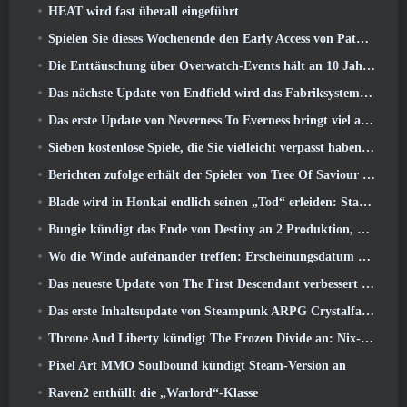
HEAT wird fast überall eingeführt
Spielen Sie dieses Wochenende den Early Access von Path of Exile 2 kostenlos
Die Enttäuschung über Overwatch-Events hält an 10 Jahresjubiläum
Das nächste Update von Endfield wird das Fabriksystem verbessern
Das erste Update von Neverness To Everness bringt viel auf den Tisch
Sieben kostenlose Spiele, die Sie vielleicht verpasst haben und die Teil des Steam Ocean Fest sind
Berichten zufolge erhält der Spieler von Tree Of Saviour einen Sonderpreis für die Ausgabe von 100.000 US-Dollar im Spiel
Blade wird in Honkai endlich seinen „Tod“ erleiden: Star Rail-Version 4.3
Bungie kündigt das Ende von Destiny an 2 Produktion, während sie sich auf die Arbeit an neuen Projekten vorbereiten
Wo die Winde aufeinander treffen: Erscheinungsdatum der Erweiterung „Imperial Palace“ bekannt gegeben
Das neueste Update von The First Descendant verbessert den Farming-Loop und aktualisiert den Onslaught-Modus
Das erste Inhaltsupdate von Steampunk ARPG Crystalfall soll auf „wichtige Spielerbedenken“ eingehen
Throne And Liberty kündigt The Frozen Divide an: Nix-Update
Pixel Art MMO Soulbound kündigt Steam-Version an
Raven2 enthüllt die „Warlord“-Klasse