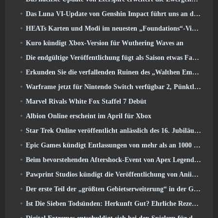
Das Luna VI-Update von Genshin Impact führt uns an den Ort, von dem Mondstadt immer wieder spricht, den wir aber noch nie gesehen haben
HEATs Karten und Modi im neuesten „Foundations“-Video
Kuro kündigt Xbox-Version für Wuthering Waves an
Die endgültige Veröffentlichung fügt als Saison etwas Fantasie hinzu 10 Startet
Erkunden Sie die verfallenden Ruinen des „Walthen Empire“ im nächsten großen Update von RAVEN2
Warframe jetzt für Nintendo Switch verfügbar 2, Pünktlich zum Start von Shadowgrapher
Marvel Rivals White Fox Staffel 7 Debüt
Albion Online erscheint im April für Xbox
Star Trek Online veröffentlicht anlässlich des 16. Jubiläums eine Minidokumentation über die Ursprünge der Föderation
Epic Games kündigt Entlassungen von mehr als an 1000 Mitarbeiter, Unter Berufung auf „Abschwung im Fortnite-Engagement“
Beim bevorstehenden Aftershock-Event von Apex Legends wird es elektrisierend
Pawprint Studios kündigt die Veröffentlichung von Aniimo für PlayStation an 5 Und der Epic Games Store bei Markteinführungen
Der erste Teil der „größten Gebietserweiterung“ in der Geschichte von RuneScape startet heute
Ist Die Sieben Todsünden: Herkunft Gut? Ehrliche Rezension