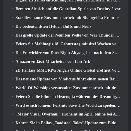
Digital Extremes entschuldigt sich bei den Spielern für den durch „schändliche Einladungen“ in Warframe verursachten Stress
Bereiten Sie sich auf die Guardian-Spiele von Destiny 2 vor
Star Resonance-Zusammenarbeit mit Shangri-La Frontier
Die bedeutendsten Helden-Buffs und Nerfs
Das große Update der Neunten Welle von War Thunder verbessert das Aussehen von Seeschlachten mit verbesserter Wasservisualisierung
Feiern Sie Mabinogis 18. Geburtstag mit drei Wochen voller Events und Belohnungen
Die Entwickler von Duet Night Abyss geben nach dem Spiel-Update eine offizielle Stellungnahme zum jüngsten Malware-Vorfall ab
Amazon entlässt Mitarbeiter von Lost Ark
2D Fantasy MMORPG Angels Online Global eröffnet Vorregistrierung
Das neueste Update von Vindictus führt einen neuen Raid ein, bei dem Spieler gegen den Wächter von Caliburn antreten
World Of Warships veranstaltet Zusammenarbeit mit der schwedischen Heavy-Metal-Band Sabaton
Feiern Sie die Filme in Heartopia während des Dreamlight Cinematics Festivals
Wird es sich lohnen, Fortnite Save The World zu spielen, sobald es kostenlos ist??
„Major Visual Overhaul“ erscheint im April online bei Albion
Kehren Sie in Palias „Toadstool Tales“-Update zum Elderwood zurück