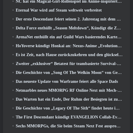
NC hat ein Magical-Girl-Rollenspiel im Anime-inspirierten Kunststil der 90er in Arbeit
Eternal War wird auf Steam weltweit verbreitet
Der erste Descendant feiert seinen 2. Jahrestag mit dem Descendant Fest 2026 Strom
Delta Force enthüllt „Season Meltdown“, Kündigt die Zusammenarbeit mit Rainbow Six Siege an
ArenaNet enthüllt ein auf Guild Wars basierendes Kartenspiel, Nebelgebunden
HoYoverse kündigt Honkai an: Nexus-Anime „Evolutionstest“
Es ist Zeit, nach Hause zurückzukehren und den glückseligen Rückzugsort dort wiederherzustellen, wo sich die Winde treffen
Zweiter „exklusiver“ Betatest für teambasierte Survival-Shooter-Zeitfresser angekündigt
Die Geschichte von „Song Of The Welkin Moon“ von Genshin Impact geht zu Ende.. Auf dem Mond
Das neueste Update von Warframe feiert alle Space Dads
Netmarbles neues MMORPG RF Online Next mit Mech-Thema wird weltweit eingeführt
Das Warten hat ein Ende, Der Ruhm der Besiegten ist zurückgekehrt
Die Geschichte von „Legacy Of The Sith“ findet heute im neuesten Update von SWTOR ihren Abschluss
The First Descendant kündigt EVANGELION Collab-Event an
Sechs MMORPGs, die Sie beim Steam Next Fest ausprobieren können