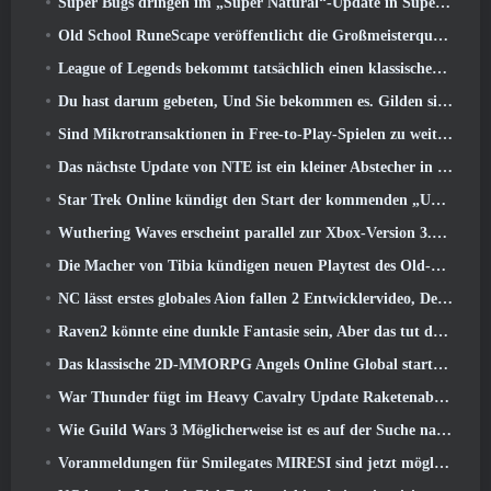
Super Bugs dringen im „Super Natural“-Update in Super Animal Royale ein
Old School RuneScape veröffentlicht die Großmeisterquest „The Blood Moon Rises“., Eine 20-jährige Questreihe geht zu Ende
League of Legends bekommt tatsächlich einen klassischen Modus
Du hast darum gebeten, Und Sie bekommen es. Gilden sind jetzt in Eterspire verfügbar
Sind Mikrotransaktionen in Free-to-Play-Spielen zu weit gegangen??
Das nächste Update von NTE ist ein kleiner Abstecher in ein Fantasy-Tabletop-Spiel
Star Trek Online kündigt den Start der kommenden „Undiscovered“-Staffel an
Wuthering Waves erscheint parallel zur Xbox-Version 3.5 Aktualisieren
Die Macher von Tibia kündigen neuen Playtest des Old-School-Zombie-MMORPGs an, Online bestehen bleiben
NC lässt erstes globales Aion fallen 2 Entwicklervideo, Details zum Spiel teilen
Raven2 könnte eine dunkle Fantasie sein, Aber das tut dem Sommerspaß keinen Abbruch
Das klassische 2D-MMORPG Angels Online Global startet heute
War Thunder fügt im Heavy Cavalry Update Raketenabwehrraketen und elektronische Unterstützungsmaßnahmen hinzu
Wie Guild Wars 3 Möglicherweise ist es auf der Suche nach Innovationen im MMO-Bereich
Voranmeldungen für Smilegates MIRESI sind jetzt möglich: Unsichtbare Zukunft