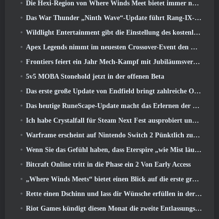
Die Hexi-Region von Where Winds Meet bietet immer noch das, was Spieler lieben, und ist gleichzeitig ein einzigartiges Erlebnis
Das War Thunder „Ninth Wave“-Update führt Rang-IX-Jets ein
Wildlight Entertainment gibt die Einstellung des kostenlosen Helden-Shooters Highguard bekannt
Apex Legends nimmt im neuesten Crossover-Event den Kampf mit dem Gundam-Universum auf
Frontiers feiert ein Jahr Mech-Kampf mit Jubiläumsveranstaltungen
5v5 MOBA Stonehold jetzt in der offenen Beta
Das erste große Update von Endfield bringt zahlreiche Optimierungen mit sich
Das heutige RuneScape-Update macht das Erlernen der ursprünglichen Kampfstile des MMORPGs einfacher
Ich habe Crystalfall für Steam Next Fest ausprobiert und das habe ich gelernt
Warframe erscheint auf Nintendo Switch 2 Pünktlich zum nächsten großen Update, Der Schattengraph
Wenn Sie das Gefühl haben, dass Eterspire „wie Mist läuft“, Der Creative Director sagt, dass dies nicht mehr der Fall sei
Bitcraft Online tritt in die Phase ein 2 Von Early Access
„Where Winds Meets“ bietet einen Blick auf die erste große Erweiterung im Hexi-Livestream
Rette einen Dschinn und lass dir Wünsche erfüllen in der Mirage League von Path Of Exile
Riot Games kündigt diesen Monat die zweite Entlassungsserie an