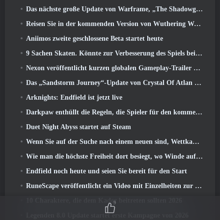
Das nächste große Update von Warframe, „The Shadowgrapher“ erscheint im März
Reisen Sie in der kommenden Version von Wuthering Waves in die verschneiten Länder der Roya Frostlands 3.1
Aniimos zweite geschlossene Beta startet heute
9 Sachen Skaten. Könnte zur Verbesserung des Spiels beitragen 2026
Nexon veröffentlicht kurzen globalen Gameplay-Trailer zu MapleStory Classic World
Das „Sandstorm Journey“-Update von Crystal Of Atlan erhöht die Levelobergrenze auf 70
Arknights: Endfield ist jetzt live
Darkpaw enthüllt die Regeln, die Spieler für den kommenden Frostreaver-Server von EverQuest gewählt haben
Duet Night Abyss startet auf Steam
Wenn Sie auf der Suche nach einem neuen sind, Wettkampfsportspiel, Der geschlossene Betatest von Freestyle Football 2 Ist auf dem Weg
Wie man die höchste Freiheit dort besiegt, wo Winde aufeinander treffen
Endfield noch heute und seien Sie bereit für den Start
RuneScape veröffentlicht ein Video mit Einzelheiten zur „ehrgeizigen Reihe von Inhaltsaktualisierungen“
10 Charaktere, die dem Kader beitreten sollten 2026
9
Legenden 8.0 Update startet erste Kampagne von 2026