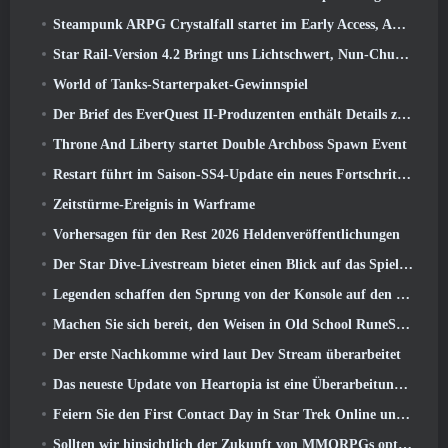
Steampunk ARPG Crystalfall startet im Early Access, Aber nicht ohne ein paar Macken
Star Rail-Version 4.2 Bringt uns Lichtschwert, Nun-Chuck, Schlagzeuger-Wegbereiter und ein Emanator der Hochstimmung
World of Tanks-Starterpaket-Gewinnspiel
Der Brief des EverQuest II-Produzenten enthält Details zum Time-Locked-Erweiterungsserver
Throne And Liberty startet Double Archboss Spawn Event
Restart führt im Saison-SS4-Update ein neues Fortschrittssystem ein
Zeitstürme-Ereignis in Warframe
Vorhersagen für den Rest 2026 Heldenveröffentlichungen
Der Star Dive-Livestream bietet einen Blick auf das Spiel in Aktion vor der Veröffentlichung
Legenden schaffen den Sprung von der Konsole auf den PC
Machen Sie sich bereit, den Weisen in Old School RuneScape’s Leagues VI aus dem Käfig zu retten: Dämonische Pakte
Der erste Nachkomme wird laut Dev Stream überarbeitet
Das neueste Update von Heartopia ist eine Überarbeitung im Alice-im-Wunderland-Stil
Feiern Sie den First Contact Day in Star Trek Online und sichern Sie sich eine neue Version des Nobel Intel Battlecruiser
Sollten wir hinsichtlich der Zukunft von MMORPGs optimistisch sein??