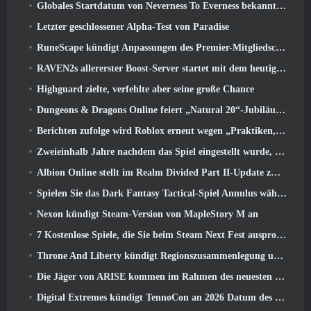
Globales Startdatum von Neverness To Everness bekannt gegeben
Letzter geschlossener Alpha-Test von Paradise
RuneScape kündigt Anpassungen des Premier-Mitgliedschaftsmodells an, um den jüngsten Änderungen am MMORPG Rechnung zu tragen
RAVEN2s allererster Boost-Server startet mit dem heutigen Update
Highguard zielte, verfehlte aber seine große Chance
Dungeons & Dragons Online feiert „Natural 20“-Jubiläum mit besonderen Quests und Belohnungen
Berichten zufolge wird Roblox erneut wegen „Praktiken, die Kinder gefährden und ausbeuten“ verklagt
Zweieinhalb Jahre nachdem das Spiel eingestellt wurde, Gamigo neckt die Rückkehr des mittelalterlichen MMO Glory Victis
Albion Online stellt im Realm Divided Part II-Update zwei wichtige Fraktionskriegsfunktionen vor
Spielen Sie das Dark Fantasy Tactical-Spiel Annulus während des Steam Next Fest
Nexon kündigt Steam-Version von MapleStory M an
7 Kostenlose Spiele, die Sie beim Steam Next Fest ausprobieren können
Throne And Liberty kündigt Regionszusammenlegung und Serverkonsolidierung an
Die Jäger von ARISE kommen im Rahmen des neuesten Kooperationsevents nach Fortnite
Digital Extremes kündigt TennoCon an 2026 Datum des Ticketverkaufs