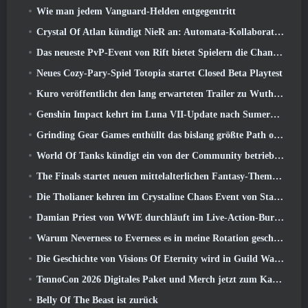
Wie man jedem Vanguard-Helden entgegentritt
Crystal Of Atlan kündigt NieR an: Automata-Kollaborationsveranstaltung
Das neueste PvP-Event von Rift bietet Spielern die Chance, bis zu zu gewinnen 4000 Credits und ein neuer Titel
Neues Cozy-Pary-Spiel Totopia startet Closed Beta Playtest
Kuro veröffentlicht den lang erwarteten Trailer zu Wuthering Waves Cyberpunk: Edgerunners Crossover
Genshin Impact kehrt im Luna VII-Update nach Sumeru zurück
Grinding Gear Games enthüllt das bislang größte Path of Exile II-Update, Rückkehr der Alten
World Of Tanks kündigt ein von der Community betriebenes WARRIORS-Turnier an
The Finals startet neuen mittelalterlichen Fantasy-Themenmodus „Dragon’s Claim“
Die Tholianer kehren im Crystaline Chaos Event von Star Trek Online zurück
Damian Priest von WWE durchläuft im Live-Action-Burst-Fest-Trailer von Delta Force eine Ausbildung im „The Loot Camp“.
Warum Neverness to Everness es in meine Rotation geschafft hat, Zur Zeit
Die Geschichte von Visions Of Eternity wird in Guild Wars fortgesetzt 2 Nächste Woche
TennoCon 2026 Digitales Paket und Merch jetzt zum Kauf verfügbar
Belly Of The Beast ist zurück