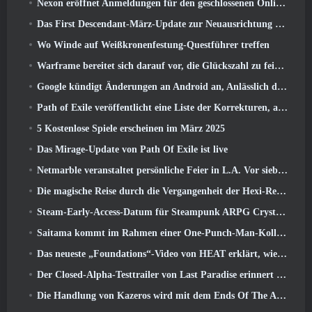
Nexon eröffnet Anmeldungen für den geschlossenen Online-Test von MapleStory Classic World im April
Das First Descendant-März-Update zur Neuausrichtung von Sharen und zur Einführung neuer Inhalte
Wo Winde auf Weißkronenfestung-Questführer treffen
Warframe bereitet sich darauf vor, die Glückszahl zu feiern 13 Mit Jubiläumsveranstaltungen
Google kündigt Änderungen an Android an, Anlässlich der Rückkehr von Fortnite in den Play Store
Path of Exile veröffentlicht eine Liste der Korrekturen, an denen nach dem Start von Mirage gearbeitet wird
5 Kostenlose Spiele erscheinen im März 2025
Das Mirage-Update von Path Of Exile ist live
Netmarble veranstaltet persönliche Feier in L.A. Vor sieben Todsünden: Origin-Start
Die magische Reise durch die Vergangenheit der Hexi-Region beginnt dort, wo heute Winde aufeinander treffen
Steam-Early-Access-Datum für Steampunk ARPG Crystalfall bekannt gegeben
Saitama kommt im Rahmen einer One-Punch-Man-Kollaborationsveranstaltung zu MapleStory
Das neueste „Foundations“-Video von HEAT erklärt, wie Agenten und Panzer zusammenarbeiten
Der Closed-Alpha-Testtrailer von Last Paradise erinnert uns daran, wie es wirklich ist, die Zombie-Apokalypse zu überleben
Die Handlung von Kazeros wird mit dem Ends Of The Abyss-Update von Lost Ark abgeschlossen