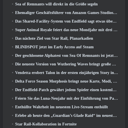
Sea of ​​Remnants will direkt in die Größe segeln
Ehemaliger Geschäftsführer von Amazon Games Studios übernimmt die Leitung des westlichen Verlagswesens von Aion 2
Das Shared-Facility-System von Endfield sagt etwas über Spieler aus
Super Animal Royale feiert das neue Mondjahr mit drei Wochen voller Super-Pferde-Events
Das nächste Ziel von Star Rail, Planarkadien
BLINDSPOT jetzt im Early Access auf Steam
Der geschlossene Alphatest von Sea Of Remnants ist jetzt live
Die neueste Version von Wuthering Waves bringt große Lore-Drops und QoL-Änderungen
Vendetta erobert Talon in der ersten einjährigen Story in Overwatch zurück (Keine „2“, Blizzard lässt das fallen)
Delta Force Season Morphosis bringt neue Karte, Modi, Und von Spielern gewünschte Verbesserungen
Der Endfield-Patch gewährt jedem Spieler einen kostenlosen Sechs-Sterne-Charakter seiner Wahl
Feiern Sie das Luna-Neujahr mit der Einführung von Palia’s Winter Wonder: Riffrocin‘ Neujahrs-Update
Enthüllte Wahrheit im neuesten Live-Stream enthüllt
Erlebe ab heute den „Guardian’s Glade Raid“ im neuesten Update von Guild Wars 2
Star Rail-Kollaboration in Fortnite