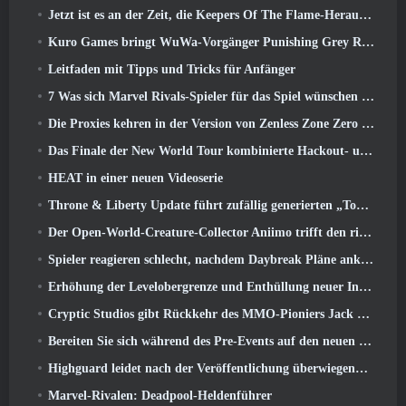
Jetzt ist es an der Zeit, die Keepers Of The Flame-Herausforderungen in Path of Exile während Legacy Of Phrecia zu meistern
Kuro Games bringt WuWa-Vorgänger Punishing Grey Raven auf Steam
Leitfaden mit Tipps und Tricks für Anfänger
7 Was sich Marvel Rivals-Spieler für das Spiel wünschen 2026
Die Proxies kehren in der Version von Zenless Zone Zero endlich nach Hause in die Sixth Street zurück 2.6 Aktualisieren
Das Finale der New World Tour kombinierte Hackout- und Orbitallaser
HEAT in einer neuen Videoserie
Throne & Liberty Update führt zufällig generierten „Tower of Greed“ ein
Der Open-World-Creature-Collector Aniimo trifft den richtigen Ton
Spieler reagieren schlecht, nachdem Daybreak Pläne ankündigt, Roadmaps für EverQuest und EQ2 zu überspringen
Erhöhung der Levelobergrenze und Enthüllung neuer Inhalte in Phantasy Star Online 2: NGS Headline Wave Stream
Cryptic Studios gibt Rückkehr des MMO-Pioniers Jack Emmert als CEO bekannt
Bereiten Sie sich während des Pre-Events auf den neuen Speed-Server von MU Online vor
Highguard leidet nach der Veröffentlichung überwiegend unter negativen Bewertungen
Marvel-Rivalen: Deadpool-Heldenführer