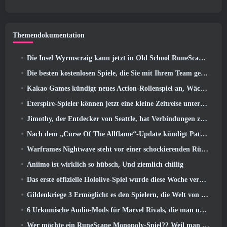
Themendokumentation
Die Insel Wyrmscraig kann jetzt in Old School RuneScape erkundet werden
Die besten kostenlosen Spiele, die Sie mit Ihrem Team genießen können (2026)
Kakao Games kündigt neues Action-Rollenspiel an, Wächterin
Eterspire-Spieler können jetzt eine kleine Zeitreise unternehmen … als Belohnung
Jimothy, der Entdecker von Seattle, hat Verbindungen zu ArenaNet, Also fügen sie es natürlich zu Guild Wars hinzu 2
Nach dem „Curse Of The Allflame“-Update kündigt Path of Exile mehrere Änderungen an, die auf Feedback basieren
Warframes Nightwave steht vor einer schockierenden Rückkehr
Aniimo ist wirklich so hübsch, Und ziemlich chillig
Das erste offizielle Hololive-Spiel wurde diese Woche veröffentlicht
Gildenkriege 3 Ermöglicht es den Spielern, die Welt von Tyria zu erleben, bevor die Drachenältesten erwachten
6 Urkomische Audio-Mods für Marvel Rivals, die man unbedingt ausprobieren muss
Wer möchte ein RuneScape Monopoly-Spiel?? Weil man unterwegs ist