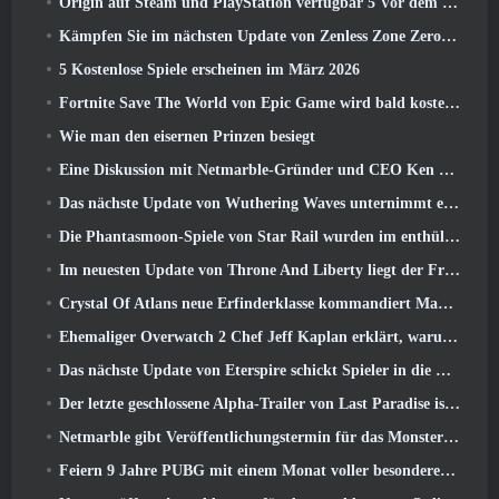
Origin auf Steam und PlayStation verfügbar 5 Vor dem März 23 Start
Kämpfen Sie im nächsten Update von Zenless Zone Zero um Ruhm im Hollow-Champion-Wettbewerb von New Eridu
5 Kostenlose Spiele erscheinen im März 2026
Fortnite Save The World von Epic Game wird bald kostenlos spielbar sein
Wie man den eisernen Prinzen besiegt
Eine Diskussion mit Netmarble-Gründer und CEO Ken Kim über MONGIL: Sternentauchen
Das nächste Update von Wuthering Waves unternimmt eine Reise zur „dunklen Seite“
Die Phantasmoon-Spiele von Star Rail wurden im enthüllt 4.1 Sonderprogramm
Im neuesten Update von Throne And Liberty liegt der Frühling in der Luft
Crystal Of Atlans neue Erfinderklasse kommandiert Magitech-Mechs im Kampf
Ehemaliger Overwatch 2 Chef Jeff Kaplan erklärt, warum er Blizzard zugelassen hat
Das nächste Update von Eterspire schickt Spieler in die Zwergenminen
Der letzte geschlossene Alpha-Trailer von Last Paradise ist ein kleines, aber erschreckendes Kunstwerk
Netmarble gibt Veröffentlichungstermin für das Monsterzähmungs-Action-Rollenspiel Mongil bekannt: Sternentauchen
Feiern 9 Jahre PUBG mit einem Monat voller besonderer Aktivitäten