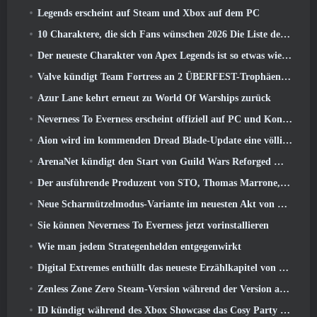
Legends erscheint auf Steam und Xbox auf dem PC
10 Charaktere, die sich Fans wünschen 2026 Die Liste der Marvel-Rivalen ist am höchsten und wie wahrscheinlich ist, dass sie eintreten
Der neueste Charakter von Apex Legends ist so etwas wie ein Geschwindigkeitsdämon
Valve kündigt Team Fortress an 2 ÜBERFEST-Trophäen-Design-Wettbewerb
Azur Lane kehrt erneut zu World Of Warships zurück
Neverness To Everness erscheint offiziell auf PC und Konsolen
Aion wird im kommenden Dread Blade-Update eine völlig neue Klasse erhalten
ArenaNet kündigt den Start von Guild Wars Reforged Mobile an
Der ausführende Produzent von STO, Thomas Marrone, und der Creative Director von Neverwinter, Randy Mosiondz, diskutieren über die Spiele und die Zukunft von Cryptic
Neue Scharmützelmodus-Variante im neuesten Akt von Valorant eingeführt
Sie können Neverness To Everness jetzt vorinstallieren
Wie man jedem Strategenhelden entgegenwirkt
Digital Extremes enthüllt das neueste Erzählkapitel von Warframe mit neuen Anime-Shorts
Zenless Zone Zero Steam-Version während der Version angekündigt 2.8 Sonderprogramm
ID kündigt während des Xbox Showcase das Cosy Party Platformer-Spiel Totopia an, Startet Beta-Rekrutierung