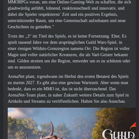
MMORPGs voran, um eine Online-Gaming-Welt zu schaffen, die sich
glaubwürdig anfühlt, lohnend, reaktionsschnell und innovativ, und
dabei die Spieler respektieren’ Zeit und ein positives Ergebnis,
unterstützender Raum, um eine Gemeinschaft aufzubauen und neue
Geschichten zu genießen.”
Trotz der „3“ im Titel des Spiels, es ist keine Fortsetzung. Eher, Es
spielt tausend Jahre vor dem ursprünglichen Guild Wars-Spiel, in
einer riesigen Wildnis-Grenzregion namens Orr. Die Region ist voller
Magie und voller natürlicher Kreaturen, die als Vael-Geister bekannt
sind. Gilden streiten um die Region, entweder um es zu schützen oder
um es auszunutzen.
ArenaNet plant, irgendwann im Herbst den ersten Betatest des Spiels
zu starten 2027. Es gibt also eine gewisse Wartezeit. Aber wenn man
bedenkt, dass es ein MMO ist, das ist nicht überraschend. Das
ArenaNet-Team plant, in naher Zukunft weitere Details zum Spiel in
Artikeln und Streams zu veröffentlichen. Halten Sie also Ausschau.