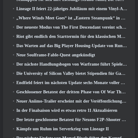
Lineage II feiert 22-jähriges Jubiläum mit einem Vinyl-Album in Collector’s Edition
„Where Winds Meet Goes“ ist „Eastern Steampunk“ in der Version 2.0
Der neueste Modus von The First Descendant vereint schwierige Void-Intercept-Kämpfe und die Tiefen
Riot gibt endlich den Starttermin für den klassischen Modus von League of Legends bekannt
Das Warten auf das Big Player Housing-Update von RuneScape hat ein Ende
Neue Soulframe-Fable-Quest angekündigt
Der nächste Handlungsbogen von Warframe führt Spieler zu einer völlig neuen Sternenkarte, Das Tau-System
Die University of Silicon Valley bietet Stipendien für Gaming an und einige der Anforderungen sind interessant
Endfield feiert im nächsten Update sechs Monate voller Fabriken und Seilrutschen
Geschlossener Betatest der dritten Phase von Of War Thunder Infantry Battles angekündigt
Neuer Aniimo-Trailer erscheint mit der Veröffentlichung des neuesten geschlossenen Betatests
In der Finalsaison wird es etwas retro 11 Aktualisieren
Der letzte geschlossene Betatest für Nexons F2P-Shooter Sudden Attack Zero Point hat heute begonnen
Kämpfe um Ruhm im Serverkrieg von Lineage II