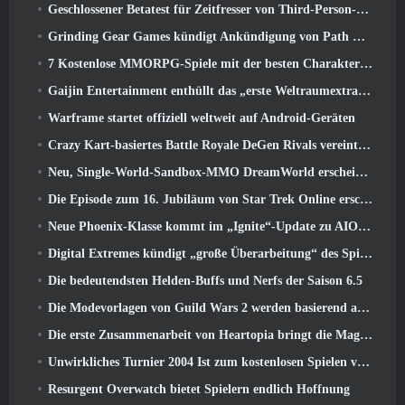
Geschlossener Betatest für Zeitfresser von Third-Person-Shootern angekündigt
Grinding Gear Games kündigt Ankündigung von Path Of Exile an
7 Kostenlose MMORPG-Spiele mit der besten Charakteranpassung
Gaijin Entertainment enthüllt das „erste Weltraumextraktions-Actionspiel“ Star Wrath
Warframe startet offiziell weltweit auf Android-Geräten
Crazy Kart-basiertes Battle Royale DeGen Rivals vereint all die Dinge, von denen Sie wahrscheinlich nicht wussten, dass Sie sie kombiniert haben wollten
Neu, Single-World-Sandbox-MMO DreamWorld erscheint im Early Access auf Steam
Die Episode zum 16. Jubiläum von Star Trek Online erscheint als Teil des „Corruption“-Updates
Neue Phoenix-Klasse kommt im „Ignite“-Update zu AION Classic EU
Digital Extremes kündigt „große Überarbeitung“ des Spielerfortschrittssystems von Soulframe an
Die bedeutendsten Helden-Buffs und Nerfs der Saison 6.5
Die Modevorlagen von Guild Wars 2 werden basierend auf dem Feedback der Spieler überarbeitet
Die erste Zusammenarbeit von Heartopia bringt die Magie der Freundschaft meines kleinen Ponys
Unwirkliches Turnier 2004 Ist zum kostenlosen Spielen verfügbar und Epic wird niemanden deswegen verklagen
Resurgent Overwatch bietet Spielern endlich Hoffnung