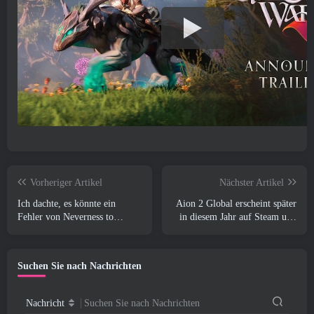
Vorheriger Artikel
Nächster Artikel
Ich dachte, es könnte ein
Aion 2 Global erscheint später
Fehler von Neverness to
in diesem Jahr auf Steam und
Everness sein, das Porsche
Purple
Collab Gacha Event so früh zu
veranstalten, Aber ich habe
Suchen Sie nach Nachrichten
mich geirrt
Nachricht
Suchen Sie nach Nachrichten