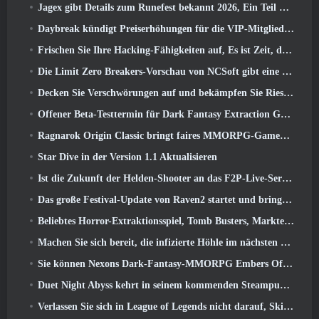
Jagex gibt Details zum Runefest bekannt 2026, Ein Teil der Feierlichkeiten zum 25-jährigen Jubiläum von RuneScape IP
Daybreak kündigt Preiserhöhungen für die VIP-Mitgliedschaft von „Herr der Ringe Online“ an
Frischen Sie Ihre Hacking-Fähigkeiten auf, Es ist Zeit, die Nachtstadt in stürmischen Wellen zu erkunden
Die Limit Zero Breakers-Vorschau von NCSoft gibt eine Vorstellung davon, was Sie vom bevorstehenden Prologue-Test erwarten können
Decken Sie Verschwörungen auf und bekämpfen Sie Riesenkatzen in Ihrer Freizeit im neuesten Update von Where Winds Meet
Offener Beta-Testtermin für Dark Fantasy Extraction Game bekannt gegeben, Nebelfall-Jäger
Ragnarok Origin Classic bringt faires MMORPG-Gameplay zurück und CBT erscheint im Juni 4
Star Dive in der Version 1.1 Aktualisieren
Ist die Zukunft der Helden-Shooter an das F2P-Live-Service-Modell gebunden??
Das große Festival-Update von Raven2 startet und bringt die neue Warlord-Klasse mit sich
Beliebtes Horror-Extraktionsspiel, Tomb Busters, Markteinführung im Westen
Machen Sie sich bereit, die infizierte Höhle im nächsten Update von Eterspire zu erkunden
Sie können Nexons Dark-Fantasy-MMORPG Embers Of The Uncrowned während des Steam Next Fest ausprobieren
Duet Night Abyss kehrt in seinem kommenden Steampunk-Update in den Frost von Icelake zurück
Verlassen Sie sich in League of Legends nicht darauf, Skins von Drittanbietern zu erhalten