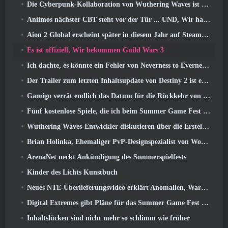
Die Cyberpunk-Kollaboration von Wuthering Waves ist genau das, was ich mir von meinen Videospiel-Crossover-Events erwarte
Aniimos nächster CBT steht vor der Tür ... UND, Wir haben ein offizielles Startfenster
Aion 2 Global erscheint später in diesem Jahr auf Steam und Purple
Es ist offiziell, Wir bekommen Guild Wars 3
Ich dachte, es könnte ein Fehler von Neverness to Everness sein, das Porsche Collab Gacha Event so früh zu veranstalten, Aber ich habe mich geirrt
Der Trailer zum letzten Inhaltsupdate von Destiny 2 ist ein Aufschrei
Gamigo verrät endlich das Datum für die Rückkehr von Gloria Victis, Wird es das zweite Mal überleben??
Fünf kostenlose Spiele, die ich beim Summer Game Fest zu sehen hoffe
Wuthering Waves-Entwickler diskutieren über die Erstellung der Lahai-Roi-Mech-Kampfsequenz
Brian Holinka, Ehemaliger PvP-Designspezialist von World Of Warcraft, Tritt dem League Of Legends MMO-Team bei
ArenaNet neckt Ankündigung des Sommerspielfests
Kinder des Lichts Kunstbuch
Neues NTE-Überlieferungsvideo erklärt Anomalien, Warten, Und wie eine „geheime“ Organisation alles verfolgt
Digital Extremes gibt Pläne für das Summer Game Fest bekannt
Inhaltslücken sind nicht mehr so ​​schlimm wie früher