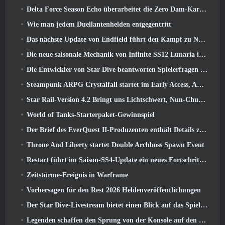
Delta Force Season Echo überarbeitet die Zero Dam-Karte und erweitert das Operations-Gameplay
Wie man jedem Duellantenhelden entgegentritt
Das nächste Update von Endfield führt den Kampf zu Nefarith
Die neue saisonale Mechanik von Infinite SS12 Lunaria ist eine der „größten Ergänzungen“ des Spiels
Die Entwickler von Star Dive beantworten Spielerfragen im Überraschungs-Livestream
Steampunk ARPG Crystalfall startet im Early Access, Aber nicht ohne ein paar Macken
Star Rail-Version 4.2 Bringt uns Lichtschwert, Nun-Chuck, Schlagzeuger-Wegbereiter und ein Emanator der Hochstimmung
World of Tanks-Starterpaket-Gewinnspiel
Der Brief des EverQuest II-Produzenten enthält Details zum Time-Locked-Erweiterungsserver
Throne And Liberty startet Double Archboss Spawn Event
Restart führt im Saison-SS4-Update ein neues Fortschrittssystem ein
Zeitstürme-Ereignis in Warframe
Vorhersagen für den Rest 2026 Heldenveröffentlichungen
Der Star Dive-Livestream bietet einen Blick auf das Spiel in Aktion vor der Veröffentlichung
Legenden schaffen den Sprung von der Konsole auf den PC