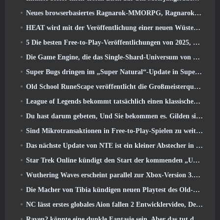
Neues browserbasiertes Ragnarok-MMORPG, Ragnarok-Universum angekündigt
HEAT wird mit der Veröffentlichung einer neuen Wüstenkarte heißer
5 Die besten Free-to-Play-Veröffentlichungen von 2025, Lohnt es sich noch, in ihnen zu spielen? 2026?
Die Game Engine, die das Single-Shard-Universum von Eve Online antreibt, ist jetzt Open Source
Super Bugs dringen im „Super Natural“-Update in Super Animal Royale ein
Old School RuneScape veröffentlicht die Großmeisterquest „The Blood Moon Rises“., Eine 20-jährige Questreihe geht zu Ende
League of Legends bekommt tatsächlich einen klassischen Modus
Du hast darum gebeten, Und Sie bekommen es. Gilden sind jetzt in Eterspire verfügbar
Sind Mikrotransaktionen in Free-to-Play-Spielen zu weit gegangen??
Das nächste Update von NTE ist ein kleiner Abstecher in ein Fantasy-Tabletop-Spiel
Star Trek Online kündigt den Start der kommenden „Undiscovered“-Staffel an
Wuthering Waves erscheint parallel zur Xbox-Version 3.5 Aktualisieren
Die Macher von Tibia kündigen neuen Playtest des Old-School-Zombie-MMORPGs an, Online bestehen bleiben
NC lässt erstes globales Aion fallen 2 Entwicklervideo, Details zum Spiel teilen
Raven2 könnte eine dunkle Fantasie sein, Aber das tut dem Sommerspaß keinen Abbruch