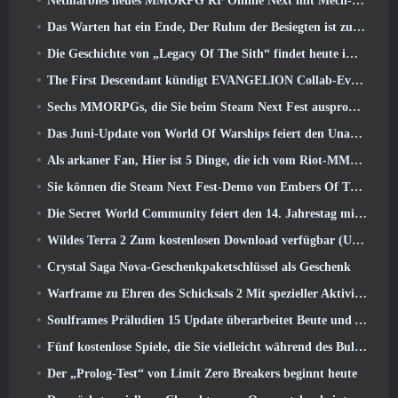
Netmarbles neues MMORPG RF Online Next mit Mech-Thema wird weltweit eingeführt
Das Warten hat ein Ende, Der Ruhm der Besiegten ist zurückgekehrt
Die Geschichte von „Legacy Of The Sith“ findet heute im neuesten Update von SWTOR ihren Abschluss
The First Descendant kündigt EVANGELION Collab-Event an
Sechs MMORPGs, die Sie beim Steam Next Fest ausprobieren können
Das Juni-Update von World Of Warships feiert den Unabhängigkeitstag der USA mit einer neuen Erzählkampagne
Als arkaner Fan, Hier ist 5 Dinge, die ich vom Riot-MMO sehen möchte
Sie können die Steam Next Fest-Demo von Embers Of The Uncrowned Tomorrow vorab herunterladen
Die Secret World Community feiert den 14. Jahrestag mit einem Rätsel, das sie gemeinsam lösen müssen
Wildes Terra 2 Zum kostenlosen Download verfügbar (Und behalten) Für eine begrenzte Zeit
Crystal Saga Nova-Geschenkpaketschlüssel als Geschenk
Warframe zu Ehren des Schicksals 2 Mit spezieller Aktivität und Titel im Spiel
Soulframes Präludien 15 Update überarbeitet Beute und Angeln
Fünf kostenlose Spiele, die Sie vielleicht während des Bullet Fests ausprobieren möchten
Der „Prolog-Test“ von Limit Zero Breakers beginnt heute