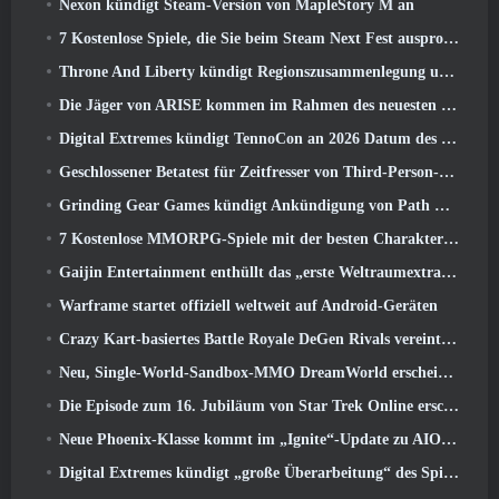
Nexon kündigt Steam-Version von MapleStory M an
7 Kostenlose Spiele, die Sie beim Steam Next Fest ausprobieren können
Throne And Liberty kündigt Regionszusammenlegung und Serverkonsolidierung an
Die Jäger von ARISE kommen im Rahmen des neuesten Kooperationsevents nach Fortnite
Digital Extremes kündigt TennoCon an 2026 Datum des Ticketverkaufs
Geschlossener Betatest für Zeitfresser von Third-Person-Shootern angekündigt
Grinding Gear Games kündigt Ankündigung von Path Of Exile an
7 Kostenlose MMORPG-Spiele mit der besten Charakteranpassung
Gaijin Entertainment enthüllt das „erste Weltraumextraktions-Actionspiel“ Star Wrath
Warframe startet offiziell weltweit auf Android-Geräten
Crazy Kart-basiertes Battle Royale DeGen Rivals vereint all die Dinge, von denen Sie wahrscheinlich nicht wussten, dass Sie sie kombiniert haben wollten
Neu, Single-World-Sandbox-MMO DreamWorld erscheint im Early Access auf Steam
Die Episode zum 16. Jubiläum von Star Trek Online erscheint als Teil des „Corruption“-Updates
Neue Phoenix-Klasse kommt im „Ignite“-Update zu AION Classic EU
Digital Extremes kündigt „große Überarbeitung“ des Spielerfortschrittssystems von Soulframe an