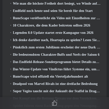
Wie man die höchste Freiheit dort besiegt, wo Winde aufeinander treffen
Endfield noch heute und seien Sie bereit für den Start
RuneScape veröffentlicht ein Video mit Einzelheiten zur „ehrgeizigen Reihe von Inhaltsaktualisierungen“
10 Charaktere, die dem Kader beitreten sollten 2026
Legenden 8.0 Update startet erste Kampagne von 2026
Ich denke darüber nach, Heartopia zu spielen? Lesen Sie dies zuerst
Pünktlich zum ersten Jubiläum erscheint der neue Dark Lancer von Blade & Soul Neo
Die bedeutendsten Charakter-Buffs und Nerfs der Saison 6
Das Endfield-Release-Sonderprogramm bietet Details zum Monetarisierungssystem des Spiels
Das Winter-Update von Vindictus führt Systeme ein, um den Spielern den Fortschritt zu erleichtern
RuneScape wird offiziell ein Vierteljahrhundert alt
Deadpool von Marvel Rivals ist eine dreifache Bedrohung
Super Vegito taucht mit der Ankunft der Staffel in Dragon Ball Gekishin Squadra auf 3
Der Kampf um die Rettung Teyvats vor dem Verrückten Dottore beginnt heute in Genshin Impact
6
Spieler führen einen Rachefeldzug gegen den Neuzugang von Overwatch