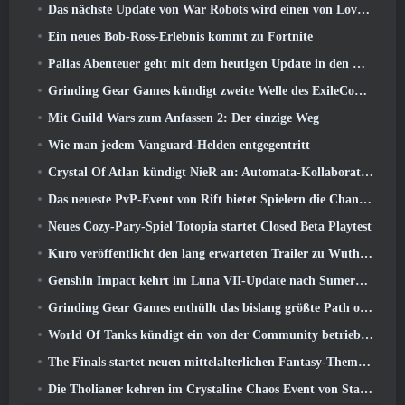
Das nächste Update von War Robots wird einen von Lovecraft inspirierten Scharfschützen vorstellen
Ein neues Bob-Ross-Erlebnis kommt zu Fortnite
Palias Abenteuer geht mit dem heutigen Update in den Royal Highlands weiter
Grinding Gear Games kündigt zweite Welle des ExileCon-Ticketverkaufs an
Mit Guild Wars zum Anfassen 2: Der einzige Weg
Wie man jedem Vanguard-Helden entgegentritt
Crystal Of Atlan kündigt NieR an: Automata-Kollaborationsveranstaltung
Das neueste PvP-Event von Rift bietet Spielern die Chance, bis zu zu gewinnen 4000 Credits und ein neuer Titel
Neues Cozy-Pary-Spiel Totopia startet Closed Beta Playtest
Kuro veröffentlicht den lang erwarteten Trailer zu Wuthering Waves Cyberpunk: Edgerunners Crossover
Genshin Impact kehrt im Luna VII-Update nach Sumeru zurück
Grinding Gear Games enthüllt das bislang größte Path of Exile II-Update, Rückkehr der Alten
World Of Tanks kündigt ein von der Community betriebenes WARRIORS-Turnier an
The Finals startet neuen mittelalterlichen Fantasy-Themenmodus „Dragon’s Claim“
Die Tholianer kehren im Crystaline Chaos Event von Star Trek Online zurück