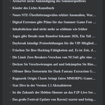
ArenaNet neckt Ankündigung des Sommerspielfests
Kinder des Lichts Kunstbuch
Neues NTE-Überlieferungsvideo erklärt Anomalien, Warten, Und wie eine „geheime“ Organisation alles verfolgt
Digital Extremes gibt Pläne für das Summer Game Fest bekannt
Inhaltslücken sind nicht mehr so ​​schlimm wie früher
Jagex gibt Details zum Runefest bekannt 2026, Ein Teil der Feierlichkeiten zum 25-jährigen Jubiläum von RuneScape IP
Daybreak kündigt Preiserhöhungen für die VIP-Mitgliedschaft von „Herr der Ringe Online“ an
Frischen Sie Ihre Hacking-Fähigkeiten auf, Es ist Zeit, die Nachtstadt in stürmischen Wellen zu erkunden
Die Limit Zero Breakers-Vorschau von NCSoft gibt eine Vorstellung davon, was Sie vom bevorstehenden Prologue-Test erwarten können
Decken Sie Verschwörungen auf und bekämpfen Sie Riesenkatzen in Ihrer Freizeit im neuesten Update von Where Winds Meet
Offener Beta-Testtermin für Dark Fantasy Extraction Game bekannt gegeben, Nebelfall-Jäger
Ragnarok Origin Classic bringt faires MMORPG-Gameplay zurück und CBT erscheint im Juni 4
Star Dive in der Version 1.1 Aktualisieren
Ist die Zukunft der Helden-Shooter an das F2P-Live-Service-Modell gebunden??
Das große Festival-Update von Raven2 startet und bringt die neue Warlord-Klasse mit sich