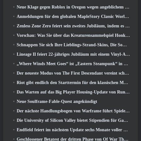
Neue Klage gegen Roblox in Oregon wegen angeblichem Kinderpflegevorfall eingereicht
Anmeldungen für den globalen MapleStory Classic World Second Closed Test
Zenless Zone Zero feiert sein zweites Jubiläum, indem es Spielern die Wahl zwischen einem kostenlosen S-Rank-Agenten bietet
Vorschau: Was Sie über das Kreaturensammelspiel Honkai von HoYoverse wissen sollten: Link-Seele
Schnappen Sie sich Ihre Lieblings-Strand-Skins, Die Sommerspiele sind zu Overwatch zurückgekehrt
Lineage II feiert 22-jähriges Jubiläum mit einem Vinyl-Album in Collector’s Edition
„Where Winds Meet Goes“ ist „Eastern Steampunk“ in der Version 2.0
Der neueste Modus von The First Descendant vereint schwierige Void-Intercept-Kämpfe und die Tiefen
Riot gibt endlich den Starttermin für den klassischen Modus von League of Legends bekannt
Das Warten auf das Big Player Housing-Update von RuneScape hat ein Ende
Neue Soulframe-Fable-Quest angekündigt
Der nächste Handlungsbogen von Warframe führt Spieler zu einer völlig neuen Sternenkarte, Das Tau-System
Die University of Silicon Valley bietet Stipendien für Gaming an und einige der Anforderungen sind interessant
Endfield feiert im nächsten Update sechs Monate voller Fabriken und Seilrutschen
Geschlossener Betatest der dritten Phase von Of War Thunder Infantry Battles angekündigt