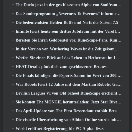
The Duelo jetzt in der geschlossenen Alpha von Soulframe verfügbar
Das Sonderprogramm „Neverness To Everness“ informiert Spieler darüber, was sie bei der Veröffentlichung erwartet
Die bedeutendsten Helden-Buffs und Nerfs der Saison 7.5
Infinite feiert heute sein drittes Jubiläum mit der Veröffentlichung von SS12 Lunaria
Bereiten Sie Ihren Geldbeutel vor. RuneScape-Fans, RuneFest-Tickets stehen kurz vor dem Verkauf
In der Version von Wuthering Waves ist die Zeit gekommen, Aemeath zu retten 3.3 Aktualisieren
Werfen Sie einen Blick auf das Leben in Hethereau im Launch-Gameplay-Vorschauvideo von Neverness To Everness
HEAT-Details pünktlich zum geschlossenen Betatest
Die Finals kündigen die Esports-Saison im Wert von 200.000 US-Dollar an
War Robots feiert 12 Jahre mit dem Martian Robotic Games Event
Devilish Leagues VI von Old School RuneScape erscheint heute
Sie können The MONGIL herunterladen: Jetzt Star Dive-Client
Das April-Update von The First Descendant enthält Beta-Versionen neuer Endgame-Inhalte
Die visuelle Überarbeitung von Albion Online wurde mit dem heutigen Start des Radiant Wilds-Updates eingestellt
World eröffnet Registrierung für PC-Alpha-Tests