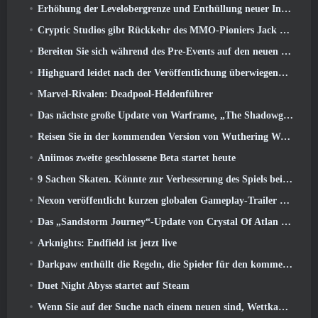
Erhöhung der Levelobergrenze und Enthüllung neuer Inhalte in Phantasy Star Online 2: NGS Headline Wave Stream
Cryptic Studios gibt Rückkehr des MMO-Pioniers Jack Emmert als CEO bekannt
Bereiten Sie sich während des Pre-Events auf den neuen Speed-Server von MU Online vor
Highguard leidet nach der Veröffentlichung überwiegend unter negativen Bewertungen
Marvel-Rivalen: Deadpool-Heldenführer
Das nächste große Update von Warframe, „The Shadowgrapher“ erscheint im März
Reisen Sie in der kommenden Version von Wuthering Waves in die verschneiten Länder der Roya Frostlands 3.1
Aniimos zweite geschlossene Beta startet heute
9 Sachen Skaten. Könnte zur Verbesserung des Spiels beitragen 2026
Nexon veröffentlicht kurzen globalen Gameplay-Trailer zu MapleStory Classic World
Das „Sandstorm Journey“-Update von Crystal Of Atlan erhöht die Levelobergrenze auf 70
Arknights: Endfield ist jetzt live
Darkpaw enthüllt die Regeln, die Spieler für den kommenden Frostreaver-Server von EverQuest gewählt haben
Duet Night Abyss startet auf Steam
Wenn Sie auf der Suche nach einem neuen sind, Wettkampfsportspiel, Der geschlossene Betatest von Freestyle Football 2 Ist auf dem Weg