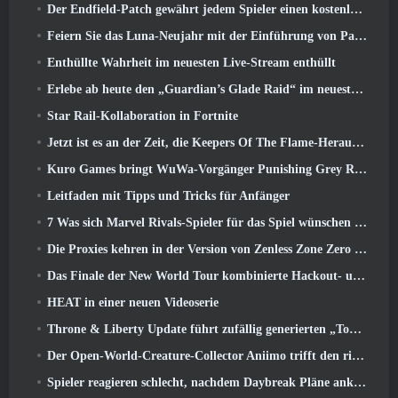
Der Endfield-Patch gewährt jedem Spieler einen kostenlosen Sechs-Sterne-Charakter seiner Wahl
Feiern Sie das Luna-Neujahr mit der Einführung von Palia’s Winter Wonder: Riffrocin‘ Neujahrs-Update
Enthüllte Wahrheit im neuesten Live-Stream enthüllt
Erlebe ab heute den „Guardian’s Glade Raid“ im neuesten Update von Guild Wars 2
Star Rail-Kollaboration in Fortnite
Jetzt ist es an der Zeit, die Keepers Of The Flame-Herausforderungen in Path of Exile während Legacy Of Phrecia zu meistern
Kuro Games bringt WuWa-Vorgänger Punishing Grey Raven auf Steam
Leitfaden mit Tipps und Tricks für Anfänger
7 Was sich Marvel Rivals-Spieler für das Spiel wünschen 2026
Die Proxies kehren in der Version von Zenless Zone Zero endlich nach Hause in die Sixth Street zurück 2.6 Aktualisieren
Das Finale der New World Tour kombinierte Hackout- und Orbitallaser
HEAT in einer neuen Videoserie
Throne & Liberty Update führt zufällig generierten „Tower of Greed“ ein
Der Open-World-Creature-Collector Aniimo trifft den richtigen Ton
Spieler reagieren schlecht, nachdem Daybreak Pläne ankündigt, Roadmaps für EverQuest und EQ2 zu überspringen