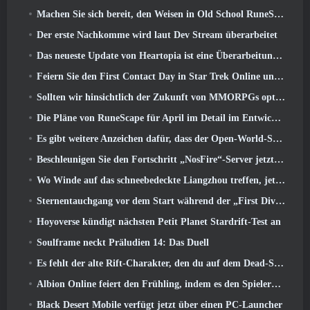
Machen Sie sich bereit, den Weisen in Old School RuneScape’s Leagues VI aus dem Käfig zu retten: Dämonische Pakte
Der erste Nachkomme wird laut Dev Stream überarbeitet
Das neueste Update von Heartopia ist eine Überarbeitung im Alice-im-Wunderland-Stil
Feiern Sie den First Contact Day in Star Trek Online und sichern Sie sich eine neue Version des Nobel Intel Battlecruiser
Sollten wir hinsichtlich der Zukunft von MMORPGs optimistisch sein??
Die Pläne von RuneScape für April im Detail im Entwicklervideo
Es gibt weitere Anzeichen dafür, dass der Open-World-Shooter StarCraft eine echte Sache sein könnte
Beschleunigen Sie den Fortschritt „NosFire“-Server jetzt in NosTale verfügbar
Wo Winde auf das schneebedeckte Liangzhou treffen, jetzt mit der Veröffentlichung der Version verfügbar 1.5
Sternentauchgang vor dem Start während der „First Dive Show“
Hoyoverse kündigt nächsten Petit Planet Stardrift-Test an
Soulframe neckt Präludien 14: Das Duell
Es fehlt der alte Rift-Charakter, den du auf dem Dead-Server zurückgelassen hast? Gamigo hat eine Lösung dafür
Albion Online feiert den Frühling, indem es den Spielern ein süßes Hasen-Reittier anbietet
Black Desert Mobile verfügt jetzt über einen PC-Launcher