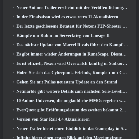
Neuer Aniimo-Trailer erscheint mit der Veröffentlichung des neuesten geschlossenen Betatests
In der Finalsaison wird es etwas retro 11 Aktualisieren
Der letzte geschlossene Betatest für Nexons F2P-Shooter Sudden Attack Zero Point hat heute begonnen
Kämpfe um Ruhm im Serverkrieg von Lineage II
Das nächste Update von Marvel Rivals führt den Kampf zu den Göttern
Es gibt immer wieder Änderungen in RuneScape. Diesmal handelt es sich um Spielerunterkünfte
Es ist offiziell, Nexon wird Overwatch künftig in Südkorea veröffentlichen
Holen Sie sich das Cyberpunk-Erlebnis, Komplett mit Cyberpsychose, Im nächsten Crossover-Event von Apex Legends
Gehen Sie mit Palias neuestem Update an den Strand
Netmarble gibt weitere Details zum nächsten Solo-Leveling-Spiel bekannt, Solo-Leveling: KARMA auf der Anime Expo
10 Anime-Universen, die unglaubliche MMOs ergeben würden
EverQuest gibt Eröffnungsdatum des zweiten bekannt 2026 Zeitlich begrenzter Erweiterungsserver
Version von Star Rail 4.4 Aktualisieren
Neuer Trailer bietet einen Einblick in das Gameplay in Silver Palace
Infinite bietet einen ersten Blick auf den Meerjungfrauen-ähnlichen Helden, der in SS13 erscheint: Nachlicht