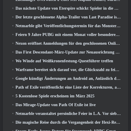
Das nächste Update von Eterspire schickt Spieler in die Zwergenminen
Der letzte geschlossene Alpha-Trailer von Last Paradise ist ein kleines, aber erschreckendes Kunstwerk
Netmarble gibt Veröffentlichungstermin für das Monsterzähmungs-Action-Rollenspiel Mongil bekannt: Sternentauchen
Feiern 9 Jahre PUBG mit einem Monat voller besonderer Aktivitäten
Nexon eröffnet Anmeldungen für den geschlossenen Online-Test von MapleStory Classic World im April
Das First Descendant-März-Update zur Neuausrichtung von Sharen und zur Einführung neuer Inhalte
Wo Winde auf Weißkronenfestung-Questführer treffen
Warframe bereitet sich darauf vor, die Glückszahl zu feiern 13 Mit Jubiläumsveranstaltungen
Google kündigt Änderungen an Android an, Anlässlich der Rückkehr von Fortnite in den Play Store
Path of Exile veröffentlicht eine Liste der Korrekturen, an denen nach dem Start von Mirage gearbeitet wird
5 Kostenlose Spiele erscheinen im März 2025
Das Mirage-Update von Path Of Exile ist live
Netmarble veranstaltet persönliche Feier in L.A. Vor sieben Todsünden: Origin-Start
Die magische Reise durch die Vergangenheit der Hexi-Region beginnt dort, wo heute Winde aufeinander treffen