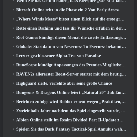
Wenn Sie das Gefühl haben, dass Eterspire „wie Mist läuft“, Der Creative Director sagt, dass dies nicht mehr der Fall sei
Bitcraft Online tritt in die Phase ein 2 Von Early Access
„Where Winds Meets“ bietet einen Blick auf die erste große Erweiterung im Hexi-Livestream
Rette einen Dschinn und lass dir Wünsche erfüllen in der Mirage League von Path Of Exile
Riot Games kündigt diesen Monat die zweite Entlassungsserie an
Globales Startdatum von Neverness To Everness bekannt gegeben
Letzter geschlossener Alpha-Test von Paradise
RuneScape kündigt Anpassungen des Premier-Mitgliedschaftsmodells an, um den jüngsten Änderungen am MMORPG Rechnung zu tragen
RAVEN2s allererster Boost-Server startet mit dem heutigen Update
Highguard zielte, verfehlte aber seine große Chance
Dungeons & Dragons Online feiert „Natural 20“-Jubiläum mit besonderen Quests und Belohnungen
Berichten zufolge wird Roblox erneut wegen „Praktiken, die Kinder gefährden und ausbeuten“ verklagt
Zweieinhalb Jahre nachdem das Spiel eingestellt wurde, Gamigo neckt die Rückkehr des mittelalterlichen MMO Glory Victis
Albion Online stellt im Realm Divided Part II-Update zwei wichtige Fraktionskriegsfunktionen vor
Spielen Sie das Dark Fantasy Tactical-Spiel Annulus während des Steam Next Fest