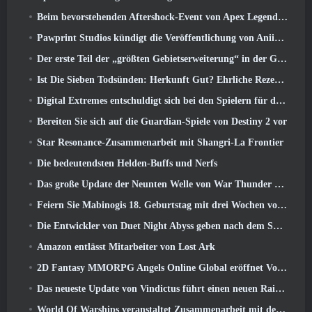
Beim bevorstehenden Aftershock-Event von Apex Legends wird es elektrisierend
Pawprint Studios kündigt die Veröffentlichung von Aniimo für PlayStation an 5 Und der Epic Games Store bei Markteinführungen
Der erste Teil der „größten Gebietserweiterung“ in der Geschichte von RuneScape startet heute
Ist Die Sieben Todsünden: Herkunft Gut? Ehrliche Rezension
Digital Extremes entschuldigt sich bei den Spielern für den durch „schändliche Einladungen“ in Warframe verursachten Stress
Bereiten Sie sich auf die Guardian-Spiele von Destiny 2 vor
Star Resonance-Zusammenarbeit mit Shangri-La Frontier
Die bedeutendsten Helden-Buffs und Nerfs
Das große Update der Neunten Welle von War Thunder verbessert das Aussehen von Seeschlachten mit verbesserter Wasservisualisierung
Feiern Sie Mabinogis 18. Geburtstag mit drei Wochen voller Events und Belohnungen
Die Entwickler von Duet Night Abyss geben nach dem Spiel-Update eine offizielle Stellungnahme zum jüngsten Malware-Vorfall ab
Amazon entlässt Mitarbeiter von Lost Ark
2D Fantasy MMORPG Angels Online Global eröffnet Vorregistrierung
Das neueste Update von Vindictus führt einen neuen Raid ein, bei dem Spieler gegen den Wächter von Caliburn antreten
World Of Warships veranstaltet Zusammenarbeit mit der schwedischen Heavy-Metal-Band Sabaton