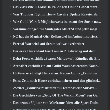
Das klassische 2D-MMORPG Angels Online Global startet heute
War Thunder fügt im Heavy Cavalry Update Raketenabwehrraketen und elektronische Unterstützungsmaßnahmen hinzu
Wie Guild Wars 3 Möglicherweise ist es auf der Suche nach Innovationen im MMO-Bereich
Voranmeldungen für Smilegates MIRESI sind jetzt möglich: Unsichtbare Zukunft
NC hat ein Magical-Girl-Rollenspiel im Anime-inspirierten Kunststil der 90er in Arbeit
Eternal War wird auf Steam weltweit verbreitet
Der erste Descendant feiert seinen 2. Jahrestag mit dem Descendant Fest 2026 Strom
Delta Force enthüllt „Season Meltdown“, Kündigt die Zusammenarbeit mit Rainbow Six Siege an
ArenaNet enthüllt ein auf Guild Wars basierendes Kartenspiel, Nebelgebunden
HoYoverse kündigt Honkai an: Nexus-Anime „Evolutionstest“
Es ist Zeit, nach Hause zurückzukehren und den glückseligen Rückzugsort dort wiederherzustellen, wo sich die Winde treffen
Zweiter „exklusiver“ Betatest für teambasierte Survival-Shooter-Zeitfresser angekündigt
Die Geschichte von „Song Of The Welkin Moon“ von Genshin Impact geht zu Ende.. Auf dem Mond
Das neueste Update von Warframe feiert alle Space Dads