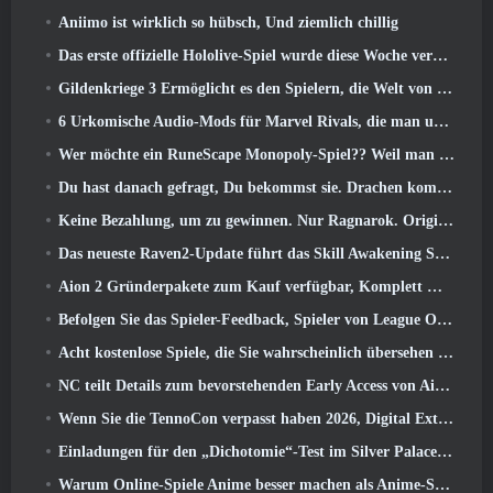
Aniimo ist wirklich so hübsch, Und ziemlich chillig
Das erste offizielle Hololive-Spiel wurde diese Woche veröffentlicht
Gildenkriege 3 Ermöglicht es den Spielern, die Welt von Tyria zu erleben, bevor die Drachenältesten erwachten
6 Urkomische Audio-Mods für Marvel Rivals, die man unbedingt ausprobieren muss
Wer möchte ein RuneScape Monopoly-Spiel?? Weil man unterwegs ist
Du hast danach gefragt, Du bekommst sie. Drachen kommen online nach Albion
Keine Bezahlung, um zu gewinnen. Nur Ragnarok. Origin Classic erscheint im Juli 23
Das neueste Raven2-Update führt das Skill Awakening System ein, Geben Sie den Spielern mehr Möglichkeiten, ihre Fähigkeiten zu verbessern
Aion 2 Gründerpakete zum Kauf verfügbar, Komplett mit fünf Tagen Early Access
Befolgen Sie das Spieler-Feedback, Spieler von League Of Legends Classic müssen nicht für klassische Skins bezahlen
Acht kostenlose Spiele, die Sie wahrscheinlich übersehen haben und die Teil von Steams Train Fest sind
NC teilt Details zum bevorstehenden Early Access von Aion 2 mit
Wenn Sie die TennoCon verpasst haben 2026, Digital Extremes teilt alle Panels
Einladungen für den „Dichotomie“-Test im Silver Palace gehen raus
Warum Online-Spiele Anime besser machen als Anime-Spiele