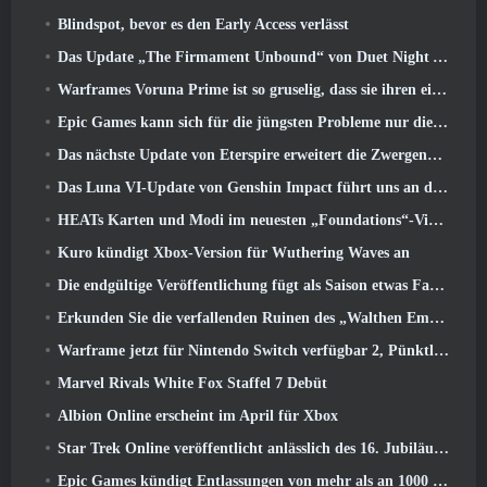
Blindspot, bevor es den Early Access verlässt
Das Update „The Firmament Unbound“ von Duet Night Abyss schließt die Geschichte von Huaxu ab
Warframes Voruna Prime ist so gruselig, dass sie ihren eigenen Red-Band-Trailer bekommen hat
Epic Games kann sich für die jüngsten Probleme nur die Schuld geben
Das nächste Update von Eterspire erweitert die Zwergenminen und bietet eine vollständige Überarbeitung des Bosskampfs
Das Luna VI-Update von Genshin Impact führt uns an den Ort, von dem Mondstadt immer wieder spricht, den wir aber noch nie gesehen haben
HEATs Karten und Modi im neuesten „Foundations“-Video
Kuro kündigt Xbox-Version für Wuthering Waves an
Die endgültige Veröffentlichung fügt als Saison etwas Fantasie hinzu 10 Startet
Erkunden Sie die verfallenden Ruinen des „Walthen Empire“ im nächsten großen Update von RAVEN2
Warframe jetzt für Nintendo Switch verfügbar 2, Pünktlich zum Start von Shadowgrapher
Marvel Rivals White Fox Staffel 7 Debüt
Albion Online erscheint im April für Xbox
Star Trek Online veröffentlicht anlässlich des 16. Jubiläums eine Minidokumentation über die Ursprünge der Föderation
Epic Games kündigt Entlassungen von mehr als an 1000 Mitarbeiter, Unter Berufung auf „Abschwung im Fortnite-Engagement“