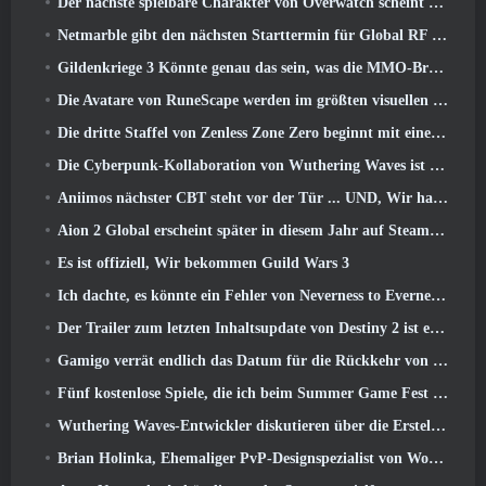
Der nächste spielbare Charakter von Overwatch scheint ein überarbeiteter Cyborg-Verbrecherboss zu sein
Netmarble gibt den nächsten Starttermin für Global RF Online bekannt
Gildenkriege 3 Könnte genau das sein, was die MMO-Branche gerade braucht
Die Avatare von RuneScape werden im größten visuellen Update des Spiels der letzten zehn Jahre überarbeitet
Die dritte Staffel von Zenless Zone Zero beginnt mit einer Reise zu einer Bangboo-Insel im Himmel, Und zur Steam-Plattform
Die Cyberpunk-Kollaboration von Wuthering Waves ist genau das, was ich mir von meinen Videospiel-Crossover-Events erwarte
Aniimos nächster CBT steht vor der Tür ... UND, Wir haben ein offizielles Startfenster
Aion 2 Global erscheint später in diesem Jahr auf Steam und Purple
Es ist offiziell, Wir bekommen Guild Wars 3
Ich dachte, es könnte ein Fehler von Neverness to Everness sein, das Porsche Collab Gacha Event so früh zu veranstalten, Aber ich habe mich geirrt
Der Trailer zum letzten Inhaltsupdate von Destiny 2 ist ein Aufschrei
Gamigo verrät endlich das Datum für die Rückkehr von Gloria Victis, Wird es das zweite Mal überleben??
Fünf kostenlose Spiele, die ich beim Summer Game Fest zu sehen hoffe
Wuthering Waves-Entwickler diskutieren über die Erstellung der Lahai-Roi-Mech-Kampfsequenz
Brian Holinka, Ehemaliger PvP-Designspezialist von World Of Warcraft, Tritt dem League Of Legends MMO-Team bei