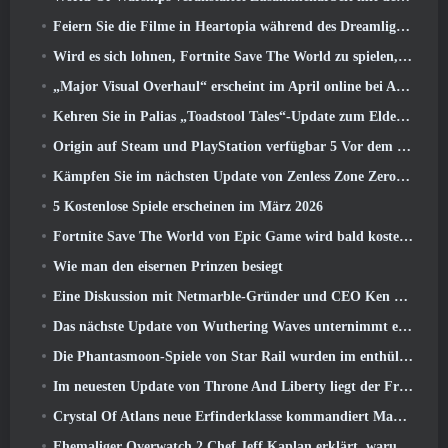
Feiern Sie die Filme in Heartopia während des Dreamlight Cinematics Festivals
Wird es sich lohnen, Fortnite Save The World zu spielen, sobald es kostenlos ist??
„Major Visual Overhaul“ erscheint im April online bei Albion
Kehren Sie in Palias „Toadstool Tales“-Update zum Elderwood zurück
Origin auf Steam und PlayStation verfügbar 5 Vor dem März 23 Start
Kämpfen Sie im nächsten Update von Zenless Zone Zero um Ruhm im Hollow-Champion-Wettbewerb von New Eridu
5 Kostenlose Spiele erscheinen im März 2026
Fortnite Save The World von Epic Game wird bald kostenlos spielbar sein
Wie man den eisernen Prinzen besiegt
Eine Diskussion mit Netmarble-Gründer und CEO Ken Kim über MONGIL: Sternentauchen
Das nächste Update von Wuthering Waves unternimmt eine Reise zur „dunklen Seite“
Die Phantasmoon-Spiele von Star Rail wurden im enthüllt 4.1 Sonderprogramm
Im neuesten Update von Throne And Liberty liegt der Frühling in der Luft
Crystal Of Atlans neue Erfinderklasse kommandiert Magitech-Mechs im Kampf
Ehemaliger Overwatch 2 Chef Jeff Kaplan erklärt, warum er Blizzard zugelassen hat