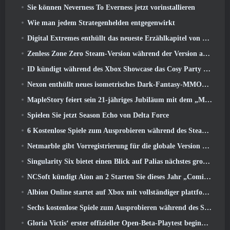
Sie können Neverness To Everness jetzt vorinstallieren
Wie man jedem Strategenhelden entgegenwirkt
Digital Extremes enthüllt das neueste Erzählkapitel von Warframe mit neuen Anime-Shorts
Zenless Zone Zero Steam-Version während der Version angekündigt 2.8 Sonderprogramm
ID kündigt während des Xbox Showcase das Cosy Party Platformer-Spiel Totopia an, Startet Beta-Rekrutierung
Nexon enthüllt neues isometrisches Dark-Fantasy-MMORPG, Glut der Ungekrönten
MapleStory feiert sein 21-jähriges Jubiläum mit dem „Maple University Event“
Spielen Sie jetzt Season Echo von Delta Force
6 Kostenlose Spiele zum Ausprobieren während des Steam Medieval Fest
Netmarble gibt Vorregistrierung für die globale Version des Sci-Fi-MMORPG RF Online Next bekannt
Singularity Six bietet einen Blick auf Palias nächstes großes Update The Royal Highlands
NCSoft kündigt Aion an 2 Starten Sie dieses Jahr „Coming West“.
Albion Online startet auf Xbox mit vollständiger plattformübergreifender Wiedergabe
Sechs kostenlose Spiele zum Ausprobieren während des Steam Medieval Fest
Gloria Victis‘ erster offizieller Open-Beta-Playtest beginnt heute