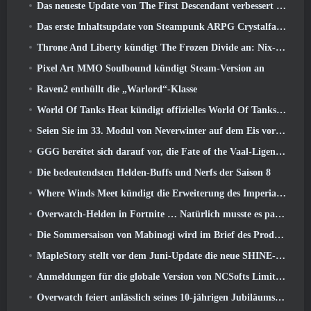
Das neueste Update von The First Descendant verbessert den Farming-Loop und aktualisiert den Onslaught-Modus
Das erste Inhaltsupdate von Steampunk ARPG Crystalfall soll auf „wichtige Spielerbedenken“ eingehen
Throne And Liberty kündigt The Frozen Divide an: Nix-Update
Pixel Art MMO Soulbound kündigt Steam-Version an
Raven2 enthüllt die „Warlord“-Klasse
World Of Tanks Heat kündigt offizielles World Of Tanks an: HEAT-Startdatum
Seien Sie im 33. Modul von Neverwinter auf dem Eis vorsichtig, Beißende Kälte
GGG bereitet sich darauf vor, die Fate of the Vaal-Ligen von Path of Exile 2 vor der Veröffentlichung von Return Of The Ancients zu verschieben
Die bedeutendsten Helden-Buffs und Nerfs der Saison 8
Where Winds Meet kündigt die Erweiterung des Imperial Palace an und teilt eine „massive“ Content-Roadmap mit
Overwatch-Helden in Fortnite … Natürlich musste es passieren
Die Sommersaison von Mabinogi wird im Brief des Produzenten enthüllt
MapleStory stellt vor dem Juni-Update die neue SHINE-Klasse vor
Anmeldungen für die globale Version von NCSofts Limit Zero Breakers „Prologue Test“ sind im Gange
Overwatch feiert anlässlich seines 10-jährigen Jubiläums „Ein Jahrzehnt der Helden“.