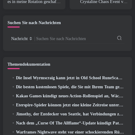
es in meine Rotation geschafft
Crystaline Chaos Event von
hat, Zur Zeit
Star Trek Online zurück
Suchen Sie nach Nachrichten
Nachricht
Suchen Sie nach Nachrichten
Themendokumentation
Die Insel Wyrmscraig kann jetzt in Old School RuneScape erkundet werden
Die besten kostenlosen Spiele, die Sie mit Ihrem Team genießen können (2026)
Kakao Games kündigt neues Action-Rollenspiel an, Wächterin
Eterspire-Spieler können jetzt eine kleine Zeitreise unternehmen … als Belohnung
Jimothy, der Entdecker von Seattle, hat Verbindungen zu ArenaNet, Also fügen sie es natürlich zu Guild Wars hinzu 2
Nach dem „Curse Of The Allflame“-Update kündigt Path of Exile mehrere Änderungen an, die auf Feedback basieren
Warframes Nightwave steht vor einer schockierenden Rückkehr