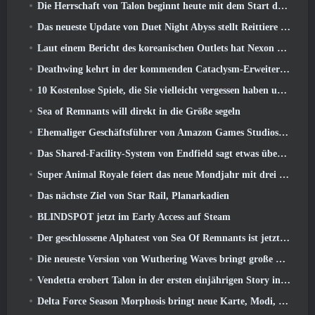
Die Herrschaft von Talon beginnt heute mit dem Start der Overwatch-Saison 1: Eroberung
Das neueste Update von Duet Night Abyss stellt Reittiere vor
Laut einem Bericht des koreanischen Outlets hat Nexon ein StarCraft-Shooter-Entwicklerteam zusammengestellt
Deathwing kehrt in der kommenden Cataclysm-Erweiterung nach Hearthstone zurück
10 Kostenlose Spiele, die Sie vielleicht vergessen haben und die am PvP-Fest von Steam teilnehmen
Sea of ​​Remnants will direkt in die Größe segeln
Ehemaliger Geschäftsführer von Amazon Games Studios übernimmt die Leitung des westlichen Verlagswesens von Aion 2
Das Shared-Facility-System von Endfield sagt etwas über Spieler aus
Super Animal Royale feiert das neue Mondjahr mit drei Wochen voller Super-Pferde-Events
Das nächste Ziel von Star Rail, Planarkadien
BLINDSPOT jetzt im Early Access auf Steam
Der geschlossene Alphatest von Sea Of Remnants ist jetzt live
Die neueste Version von Wuthering Waves bringt große Lore-Drops und QoL-Änderungen
Vendetta erobert Talon in der ersten einjährigen Story in Overwatch zurück (Keine „2“, Blizzard lässt das fallen)
Delta Force Season Morphosis bringt neue Karte, Modi, Und von Spielern gewünschte Verbesserungen