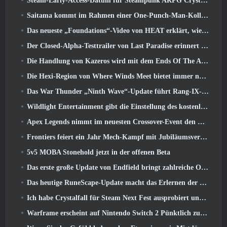
Steam-Early-Access-Datum für Steampunk ARPG Crystalfall bekannt gegeben
Saitama kommt im Rahmen einer One-Punch-Man-Kollaborationsveranstaltung zu MapleStory
Das neueste „Foundations“-Video von HEAT erklärt, wie Agenten und Panzer zusammenarbeiten
Der Closed-Alpha-Testtrailer von Last Paradise erinnert uns daran, wie es wirklich ist, die Zombie-Apokalypse zu überleben
Die Handlung von Kazeros wird mit dem Ends Of The Abyss-Update von Lost Ark abgeschlossen
Die Hexi-Region von Where Winds Meet bietet immer noch das, was Spieler lieben, und ist gleichzeitig ein einzigartiges Erlebnis
Das War Thunder „Ninth Wave“-Update führt Rang-IX-Jets ein
Wildlight Entertainment gibt die Einstellung des kostenlosen Helden-Shooters Highguard bekannt
Apex Legends nimmt im neuesten Crossover-Event den Kampf mit dem Gundam-Universum auf
Frontiers feiert ein Jahr Mech-Kampf mit Jubiläumsveranstaltungen
5v5 MOBA Stonehold jetzt in der offenen Beta
Das erste große Update von Endfield bringt zahlreiche Optimierungen mit sich
Das heutige RuneScape-Update macht das Erlernen der ursprünglichen Kampfstile des MMORPGs einfacher
Ich habe Crystalfall für Steam Next Fest ausprobiert und das habe ich gelernt
Warframe erscheint auf Nintendo Switch 2 Pünktlich zum nächsten großen Update, Der Schattengraph