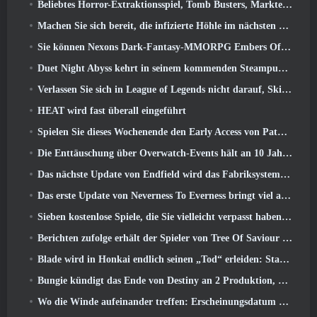
Beliebtes Horror-Extraktionsspiel, Tomb Busters, Markteinführung im Westen
Machen Sie sich bereit, die infizierte Höhle im nächsten Update von Eterspire zu erkunden
Sie können Nexons Dark-Fantasy-MMORPG Embers Of The Uncrowned während des Steam Next Fest ausprobieren
Duet Night Abyss kehrt in seinem kommenden Steampunk-Update in den Frost von Icelake zurück
Verlassen Sie sich in League of Legends nicht darauf, Skins von Drittanbietern zu erhalten
HEAT wird fast überall eingeführt
Spielen Sie dieses Wochenende den Early Access von Path of Exile 2 kostenlos
Die Enttäuschung über Overwatch-Events hält an 10 Jahresjubiläum
Das nächste Update von Endfield wird das Fabriksystem verbessern
Das erste Update von Neverness To Everness bringt viel auf den Tisch
Sieben kostenlose Spiele, die Sie vielleicht verpasst haben und die Teil des Steam Ocean Fest sind
Berichten zufolge erhält der Spieler von Tree Of Saviour einen Sonderpreis für die Ausgabe von 100.000 US-Dollar im Spiel
Blade wird in Honkai endlich seinen „Tod“ erleiden: Star Rail-Version 4.3
Bungie kündigt das Ende von Destiny an 2 Produktion, während sie sich auf die Arbeit an neuen Projekten vorbereiten
Wo die Winde aufeinander treffen: Erscheinungsdatum der Erweiterung „Imperial Palace“ bekannt gegeben