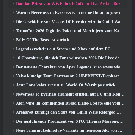
Damian Priest von WWE durchläuft im Live-Action-Burst-Fest-Trailer von Delta Force eine Ausbildung im „The Loot Camp“.
Warum Neverness to Everness es in meine Rotation geschafft hat, Zur Zeit
Die Geschichte von Visions Of Eternity wird in Guild Wars fortgesetzt 2 Nächste Woche
TennoCon 2026 Digitales Paket und Merch jetzt zum Kauf verfügbar
Belly Of The Beast ist zurück
Legends erscheint auf Steam und Xbox auf dem PC
10 Charaktere, die sich Fans wünschen 2026 Die Liste der Marvel-Rivalen ist am höchsten und wie wahrscheinlich ist, dass sie eintreten
Der neueste Charakter von Apex Legends ist so etwas wie ein Geschwindigkeitsdämon
Valve kündigt Team Fortress an 2 ÜBERFEST-Trophäen-Design-Wettbewerb
Azur Lane kehrt erneut zu World Of Warships zurück
Neverness To Everness erscheint offiziell auf PC und Konsolen
Aion wird im kommenden Dread Blade-Update eine völlig neue Klasse erhalten
ArenaNet kündigt den Start von Guild Wars Reforged Mobile an
Der ausführende Produzent von STO, Thomas Marrone, und der Creative Director von Neverwinter, Randy Mosiondz, diskutieren über die Spiele und die Zukunft von Cryptic
Neue Scharmützelmodus-Variante im neuesten Akt von Valorant eingeführt