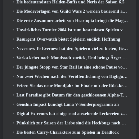
Die bedeutendsten Helden-Buffs und Nerfs der Saison 6.5
Die Modevorlagen von Guild Wars 2 werden basierend auf dem Feedback der Spieler überarbeitet
Die erste Zusammenarbeit von Heartopia bringt die Magie der Freundschaft meines kleinen Ponys
Unwirkliches Turnier 2004 Ist zum kostenlosen Spielen verfügbar und Epic wird niemanden deswegen verklagen
Resurgent Overwatch bietet Spielern endlich Hoffnung
Neverness To Everness hat den Spielern viel zu bieten, Besonders lustig
Varka kehrt nach Mondstadt zurück, Und bringt Ärger mit sich im Luna V-Update von Genshin Impact
Der jüngste Stopp von Star Rail ist eine schöne Pause vom Trauma
Nur zwei Wochen nach der Veröffentlichung von Highguard gibt Wildlight Entertainment Entlassungen bekannt
Feiern Sie das neue Mondjahr im Finale mit der Rückkehr des „Bank It Mode“
Last Paradise gibt Datum für den geschlossenen Alpha-Test bekannt
Genshin Impact kündigt Luna V-Sonderprogramm an
Digital Extremes hat einige cool aussehende Leckereien zur Feier des Mondneujahrs in Warframe zusammengestellt
Pünktlich zur Saison der Liebe sind die Heckbugs nach Trove zurückgekehrt
Die besten Carry-Charaktere zum Spielen in Deadlock